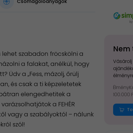
Csomagolóanyagok
Nem 
 lehet szabadon fröcskölni a
Vásárolj
ázolni a falakat, anélkül, hogy
ajándéko
 Üdv a „Fess, mázolj, őrülj
élményre
an, és csak a ti képzeletetek
ÉlményKá
 bátran elengedhetitek a
100.000 
t varázsolhatjátok a FEHÉR
To
gtől vagy a szabályoktól – nálunk
ról szól!