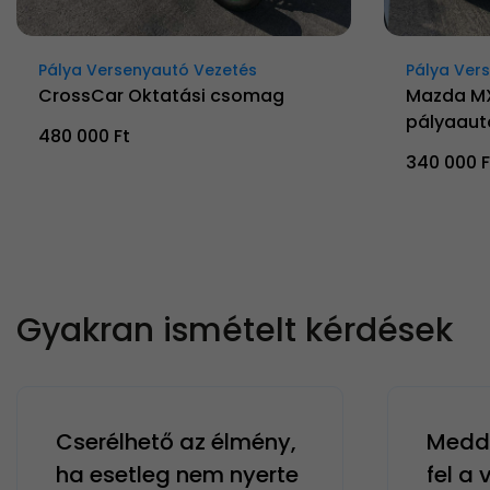
Pálya Versenyautó Vezetés
Pálya Ver
CrossCar Oktatási csomag
Mazda M
pályaaut
480 000 Ft
340 000 F
Gyakran ismételt kérdések
Cserélhető az élmény,
Meddi
ha esetleg nem nyerte
fel a