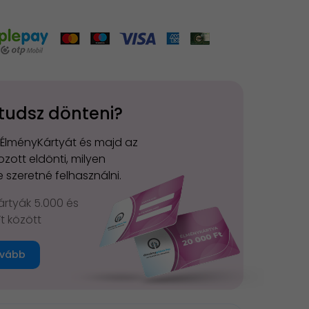
tudsz dönteni?
 ÉlményKártyát és majd az
zott eldönti, milyen
 szeretné felhasználni.
rtyák 5.000 és
Ft között
vább