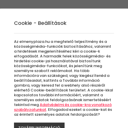
Élmények
Ajándék ötletek
Újdonságok
A
Cookie - Beállítások
Az elmenyplaza.hu a megfelelő teljesítmény és a
közösségimédia-funkciók biztosításához, valamint
a hirdetések megjelenítéséhez kéri a cookie-k
Fess
elfogadását. A harmadik felek közösségimédia- és
hirdetési cookie-jai használatával biztosítunk
közösségimédia-funkciókat, és jelenítünk meg
személyre szabott reklámokat. Ha több
meg
információra van szükséged, vagy kiegészítenéd a
beállításaidat, kattints a További információ
gombra, vagy keresd fel a webhely alsó részéről
cs
elérhető Cookie-beállítások területet. A cookie-kkal
kapcsolatos további információért, valamint a
személyes adatok feldolgozásának ismertetéséért
tekintsd meg
Adatvédelmi és cookie-kra vonatkozó
szabályzatunkat
. Elfogadod ezeket a cookie-kat és
az érintett személyes adatok feldolgozását?
Bu
TOVÁBBI INFORMÁCIÓ