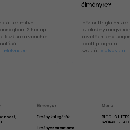
élményre?
ástól számítva
Időpontfoglalás kizá
nosságban 12 hónap
az élmény megvásár
delkezésre a voucher
követően lehetséges
ználását
adott program
n
...
elolvasom
szolgá
...
elolvasom
k
Élmények
Menü
Budapest,
Élmény kategóriák
BLOG | ÖTLETEK 
 8.
SZÓRAKOZTATÓ 
Élmények alkalmakra