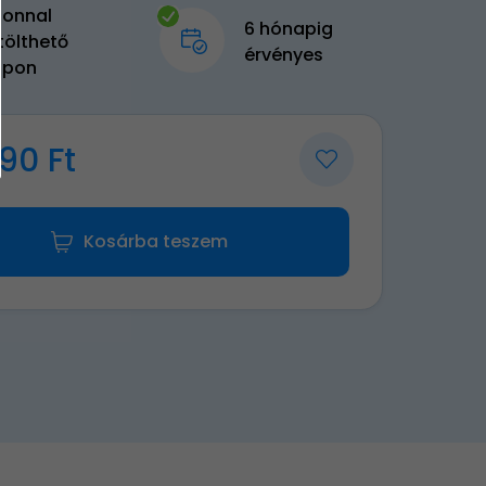
zonnal
6 hónapig
tölthető
érvényes
upon
90 Ft
Kosárba teszem