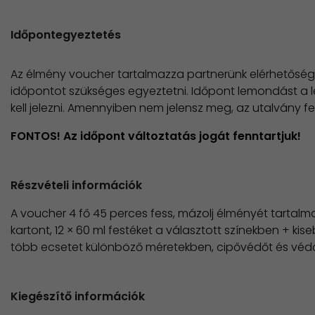
Időpontegyeztetés
Az élmény voucher tartalmazza partnerünk elérhetősége
időpontot szükséges egyeztetni. Időpont lemondást a lef
kell jelezni. Amennyiben nem jelensz meg, az utalvány f
FONTOS! Az időpont változtatás jogát fenntartjuk!
Részvételi információk
A voucher 4 fő 45 perces fess, mázolj élményét tartalm
kartont, 12 × 60 ml festéket a választott színekben + ki
több ecsetet különböző méretekben, cipővédőt és véd
Kiegészítő információk