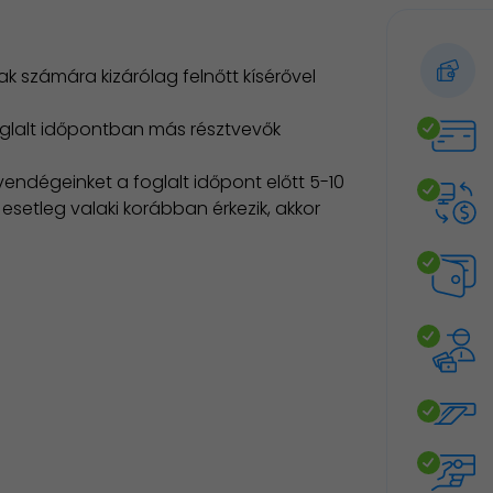
ak számára kizárólag felnőtt kísérővel
oglalt időpontban más résztvevők
endégeinket a foglalt időpont előtt 5-10
setleg valaki korábban érkezik, akkor