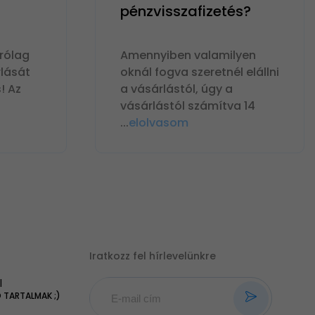
pénzvisszafizetés?
rólag
Amennyiben valamilyen
lását
oknál fogva szeretnél elállni
! Az
a vásárlástól, úgy a
vásárlástól számítva 14
...
elolvasom
Iratkozz fel hírlevelünkre
|
TARTALMAK ;)