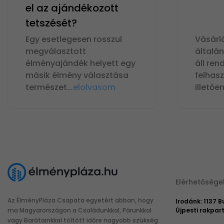
el az ajándékozott
tetszését?
Egy esetlegesen rosszul
Vásárl
megválasztott
általá
élményajándék helyett egy
áll ren
másik élmény választása
felhas
természet
...
elolvasom
illetőe
Elérhetősége
Az ÉlményPláza Csapata egyetért abban, hogy
Irodánk: 1137 
ma Magyarországon a Családunkkal, Párunkkal
Újpesti rakpart
vagy Barátainkkal töltött időre nagyobb szükség