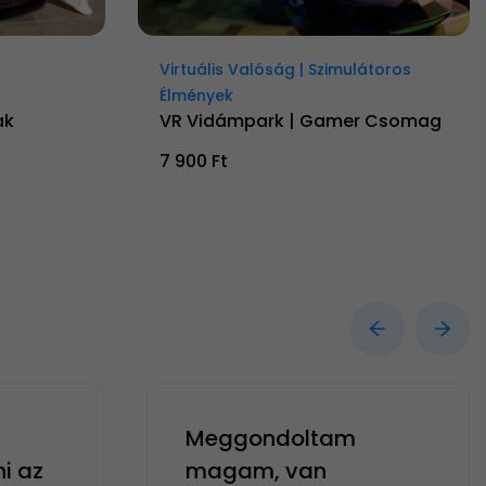
Virtuális Valóság | Szimulátoros
Élmények
ak
VR Vidámpark | Gamer Csomag
7 900 Ft
Meggondoltam
ni az
magam, van