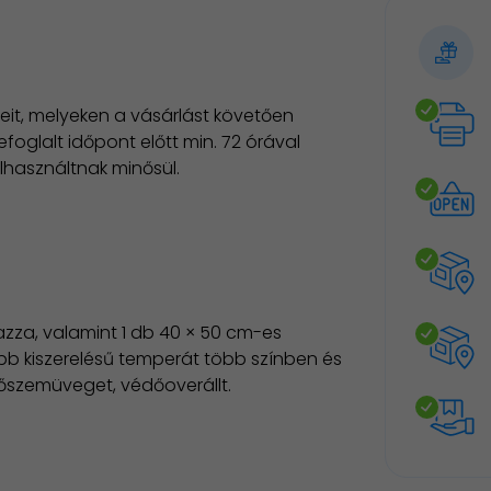
it, melyeken a vásárlást követően
oglalt időpont előtt min. 72 órával
elhasználtnak minősül.
azza, valamint 1 db 40 × 50 cm-es
sebb kiszerelésű temperát több színben és
őszemüveget, védőoverállt.