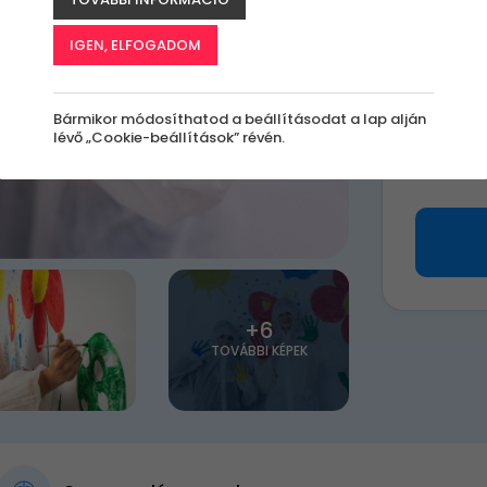
A
le
IGEN, ELFOGADOM
k
Bármikor módosíthatod a beállításodat a lap alján
lévő „Cookie-beállítások” révén.
20 9
+6
TOVÁBBI KÉPEK