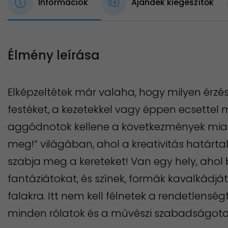
Információk
Ajándék kiegészítők
Élmény leírása
Elképzeltétek már valaha, hogy milyen érzés
festéket, a kezetekkel vagy éppen ecsettel m
aggódnotok kellene a következmények miatt?
meg!” világában, ahol a kreativitás határtal
szabja meg a kereteket! Van egy hely, ahol
fantáziátokat, és színek, formák kavalkádjá
falakra. Itt nem kell félnetek a rendetlensé
minden rólatok és a művészi szabadságotok