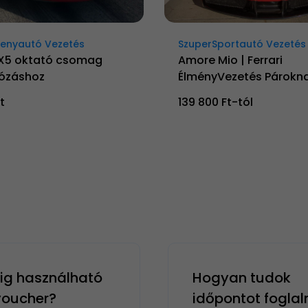
senyautó Vezetés
SzuperSportautó Vezetés
X5 oktató csomag
Amore Mio | Ferrari
ózáshoz
ÉlményVezetés Párokn
t
139 800 Ft-tól
g használható
Hogyan tudok
 voucher?
időpontot foglal