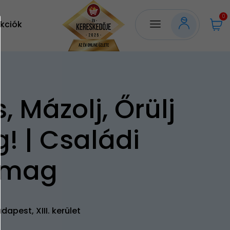
0
kciók
, Mázolj, Őrülj
! | Családi
omag
dapest, XIII. kerület