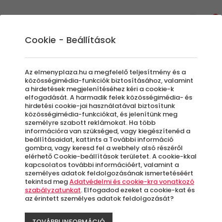
0
Cookie - Beállítások
Élményvezetés és élményautózás
Gokartozás
Az elmenyplaza.hu a megfelelő teljesítmény és a
Legyen szó egy születésnapról vagy egy
közösségimédia-funkciók biztosításához, valamint
a hirdetések megjelenítéséhez kéri a cookie-k
legénybúcsúról, egy kis gokartozással
elfogadását. A harmadik felek közösségimédia- és
bármilyen alkalmat fel lehet dobni.
hirdetési cookie-jai használatával biztosítunk
közösségimédia-funkciókat, és jelenítünk meg
Száguldás - Adrenalin - 100% Élmény
személyre szabott reklámokat. Ha több
információra van szükséged, vagy kiegészítenéd a
beállításaidat, kattints a További információ
Szűrők beállítása
gombra, vagy keresd fel a webhely alsó részéről
elérhető Cookie-beállítások területet. A cookie-kkal
kapcsolatos további információért, valamint a
személyes adatok feldolgozásának ismertetéséért
tekintsd meg
Adatvédelmi és cookie-kra vonatkozó
szabályzatunkat
. Elfogadod ezeket a cookie-kat és
az érintett személyes adatok feldolgozását?
Élmények
TOVÁBBI INFORMÁCIÓ