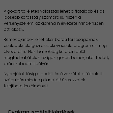
A gokart tökéletes választás lehet a fiatalabb és az
idősebb korosztály számára is, hiszen a
versenyszellem, az adrenalin élvezete mindenkiben
ott lakozik.
Remek ajándék lehet akár baráti társaságoknak,
családoknak, igazi összekovácsoló program és még
élvezetes is! Házi bajnokság keretein belül
megtudhatjátok, ki az igazi gokart bajnok, akár fedett,
akár szabadtéri pályán.
Nyomjátok tövig a pedált és élvezzétek a földalatti
száguldás minden pillanatát! Szerezzetek
felejthetetlen élményt!
Gyakran ismételt kérdések