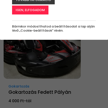
Rendezés:
IGEN, ELFOGADOM
Bármikor módosíthatod a beállításodat a lap alján
lévő „Cookie-beállítások” révén.
Gokartozás
Gokartozás Fedett Pályán
4 000 Ft-tól