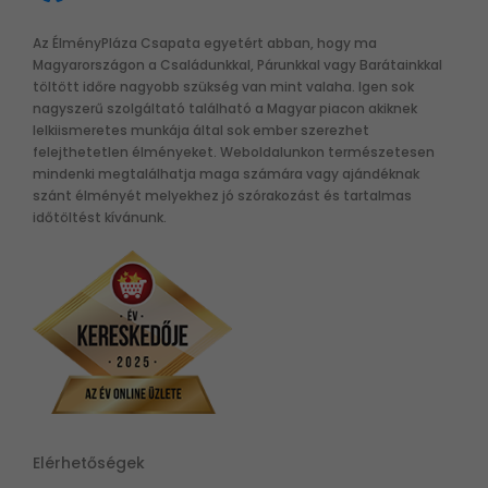
Az ÉlményPláza Csapata egyetért abban, hogy ma
Magyarországon a Családunkkal, Párunkkal vagy Barátainkkal
töltött időre nagyobb szükség van mint valaha. Igen sok
nagyszerű szolgáltató található a Magyar piacon akiknek
lelkiismeretes munkája által sok ember szerezhet
felejthetetlen élményeket. Weboldalunkon természetesen
mindenki megtalálhatja maga számára vagy ajándéknak
szánt élményét melyekhez jó szórakozást és tartalmas
időtöltést kívánunk.
Elérhetőségek