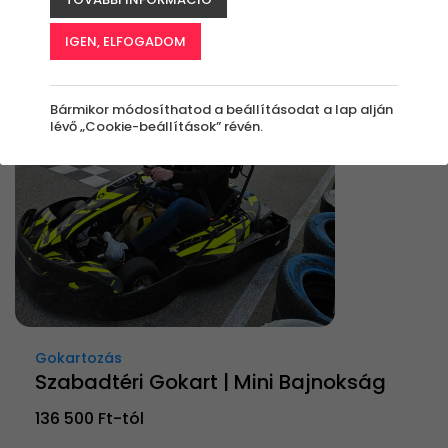
Rendezés:
IGEN, ELFOGADOM
Bármikor módosíthatod a beállításodat a lap alján
lévő „Cookie-beállítások” révén.
Gokartozás
Szabadtéri Gokart | Mini Bajnokság
136 500 Ft-tól