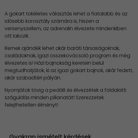
A gokart tökéletes választás lehet a fiatalabb és az
idősebb korosztály számára is, hiszen a
versenyszellem, az adrenalin élvezete mindenkiben
ott lakozik.
Remek ajándék lehet akár baráti társaságoknak,
családoknak, igazi összekovácsoló program és még
élvezetes is! Házi bajnokság keretein belül
megtudhatjátok, ki az igazi gokart bajnok, akár fedett,
akár szabadtéri pályán.
Nyomjátok tövig a pedált és élvezzétek a földalatti
száguldás minden pillanatát! Szerezzetek
felejthetetlen élményt!
Gyakran ismételt kérdések