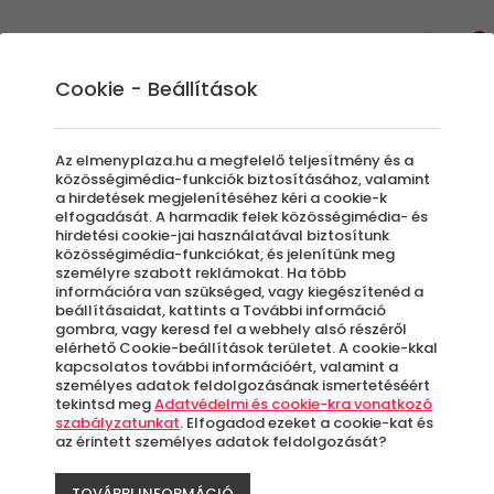
0
Cookie - Beállítások
Élményvezetés és élményautózás
Gokartozás
Az elmenyplaza.hu a megfelelő teljesítmény és a
Legyen szó egy születésnapról vagy egy
közösségimédia-funkciók biztosításához, valamint
a hirdetések megjelenítéséhez kéri a cookie-k
legénybúcsúról, egy kis gokartozással
elfogadását. A harmadik felek közösségimédia- és
bármilyen alkalmat fel lehet dobni.
hirdetési cookie-jai használatával biztosítunk
közösségimédia-funkciókat, és jelenítünk meg
Száguldás - Adrenalin - 100% Élmény
személyre szabott reklámokat. Ha több
információra van szükséged, vagy kiegészítenéd a
beállításaidat, kattints a További információ
Szűrők beállítása
gombra, vagy keresd fel a webhely alsó részéről
elérhető Cookie-beállítások területet. A cookie-kkal
kapcsolatos további információért, valamint a
személyes adatok feldolgozásának ismertetéséért
tekintsd meg
Adatvédelmi és cookie-kra vonatkozó
szabályzatunkat
. Elfogadod ezeket a cookie-kat és
az érintett személyes adatok feldolgozását?
Élmények
TOVÁBBI INFORMÁCIÓ