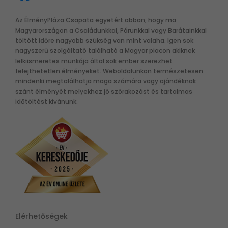
Az ÉlményPláza Csapata egyetért abban, hogy ma
Magyarországon a Családunkkal, Párunkkal vagy Barátainkkal
töltött időre nagyobb szükség van mint valaha. Igen sok
nagyszerű szolgáltató található a Magyar piacon akiknek
lelkiismeretes munkája által sok ember szerezhet
felejthetetlen élményeket. Weboldalunkon természetesen
mindenki megtalálhatja maga számára vagy ajándéknak
szánt élményét melyekhez jó szórakozást és tartalmas
időtöltést kívánunk.
Elérhetőségek