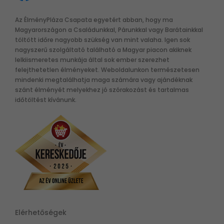
Az ÉlményPláza Csapata egyetért abban, hogy ma
Magyarországon a Családunkkal, Párunkkal vagy Barátainkkal
töltött időre nagyobb szükség van mint valaha. Igen sok
nagyszerű szolgáltató található a Magyar piacon akiknek
lelkiismeretes munkája által sok ember szerezhet
felejthetetlen élményeket. Weboldalunkon természetesen
mindenki megtalálhatja maga számára vagy ajándéknak
szánt élményét melyekhez jó szórakozást és tartalmas
időtöltést kívánunk.
Elérhetőségek