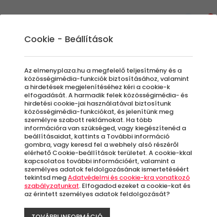
0
Cookie - Beállítások
Élményvezetés és élményautózás
Gokartozás
Az elmenyplaza.hu a megfelelő teljesítmény és a
Legyen szó egy születésnapról vagy egy
közösségimédia-funkciók biztosításához, valamint
a hirdetések megjelenítéséhez kéri a cookie-k
legénybúcsúról, egy kis gokartozással
elfogadását. A harmadik felek közösségimédia- és
bármilyen alkalmat fel lehet dobni.
hirdetési cookie-jai használatával biztosítunk
közösségimédia-funkciókat, és jelenítünk meg
Száguldás - Adrenalin - 100% Élmény
személyre szabott reklámokat. Ha több
információra van szükséged, vagy kiegészítenéd a
beállításaidat, kattints a További információ
Szűrők beállítása
gombra, vagy keresd fel a webhely alsó részéről
elérhető Cookie-beállítások területet. A cookie-kkal
kapcsolatos további információért, valamint a
személyes adatok feldolgozásának ismertetéséért
tekintsd meg
Adatvédelmi és cookie-kra vonatkozó
szabályzatunkat
. Elfogadod ezeket a cookie-kat és
az érintett személyes adatok feldolgozását?
Élmények
TOVÁBBI INFORMÁCIÓ