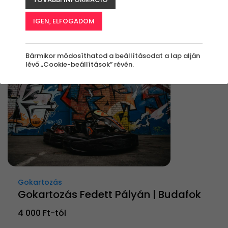
Rendezés:
IGEN, ELFOGADOM
Bármikor módosíthatod a beállításodat a lap alján
lévő „Cookie-beállítások” révén.
Gokartozás
Gokartozás Fedett Pályán | Budafok
4 000 Ft-tól