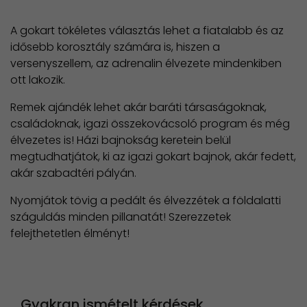
A gokart tökéletes választás lehet a fiatalabb és az
idősebb korosztály számára is, hiszen a
versenyszellem, az adrenalin élvezete mindenkiben
ott lakozik.
Remek ajándék lehet akár baráti társaságoknak,
családoknak, igazi összekovácsoló program és még
élvezetes is! Házi bajnokság keretein belül
megtudhatjátok, ki az igazi gokart bajnok, akár fedett,
akár szabadtéri pályán.
Nyomjátok tövig a pedált és élvezzétek a földalatti
száguldás minden pillanatát! Szerezzetek
felejthetetlen élményt!
Gyakran ismételt kérdések