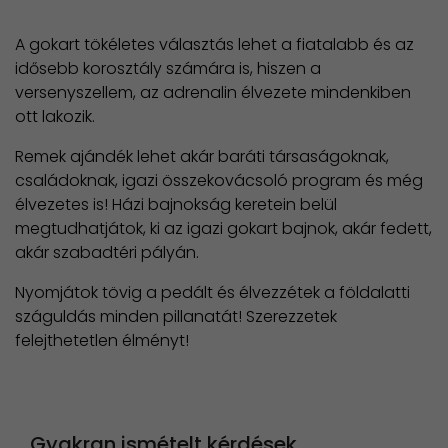
A gokart tökéletes választás lehet a fiatalabb és az
idősebb korosztály számára is, hiszen a
versenyszellem, az adrenalin élvezete mindenkiben
ott lakozik.
Remek ajándék lehet akár baráti társaságoknak,
családoknak, igazi összekovácsoló program és még
élvezetes is! Házi bajnokság keretein belül
megtudhatjátok, ki az igazi gokart bajnok, akár fedett,
akár szabadtéri pályán.
Nyomjátok tövig a pedált és élvezzétek a földalatti
száguldás minden pillanatát! Szerezzetek
felejthetetlen élményt!
Gyakran ismételt kérdések