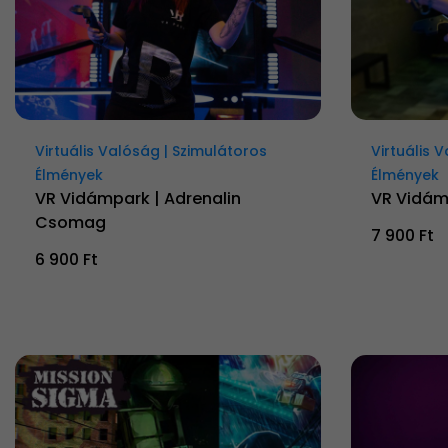
Virtuális Valóság | Szimulátoros
Virtuális 
Élmények
Élmények
VR Vidámpark | Adrenalin
VR Vidá
Csomag
7 900 Ft
6 900 Ft