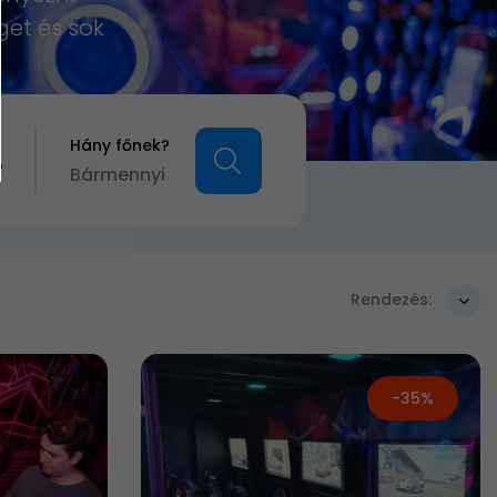
get és sok
Hány főnek?
?
Bármennyi
Rendezés:
-35%