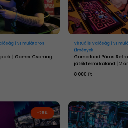
Valóság | Szimulátoros
Virtuális Valóság | Szimul
Élmények
mpark | Gamer Csomag
Gamerland Páros Retr
játéktermi kaland | 2 ór
8 000 Ft
-26%