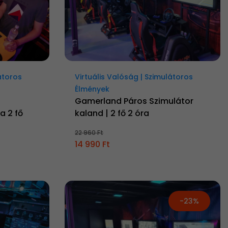
átoros
Virtuális Valóság | Szimulátoros
Élmények
o
Gamerland Páros Szimulátor
a 2 fő
kaland | 2 fő 2 óra
22 960 Ft
14 990 Ft
-23%