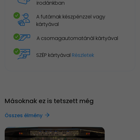
irodánkban
A futárnak készpénzzel vagy
kártyával
A csomagautomatánál kártyával
SZÉP kártyával
Részletek
Másoknak ez is tetszett még
Összes élmény