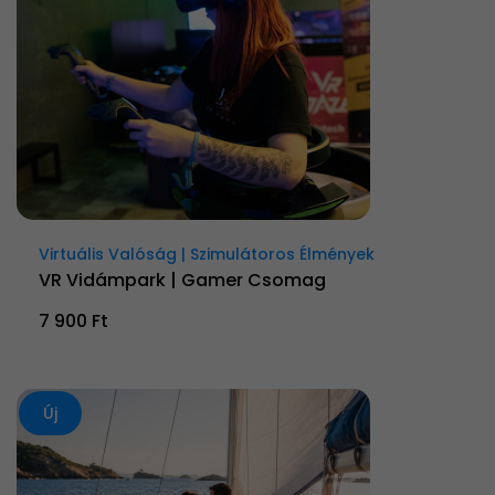
Virtuális Valóság | Szimulátoros Élmények
VR Vidámpark | Gamer Csomag
7 900 Ft
Új