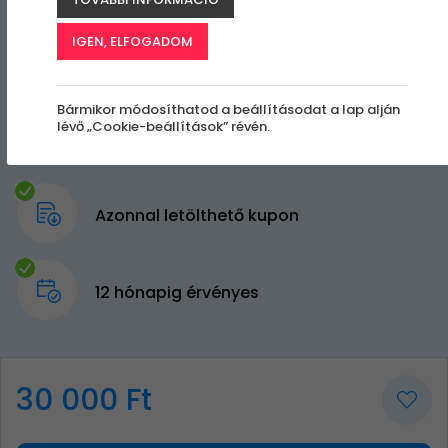
IGEN, ELFOGADOM
Bármikor módosíthatod a beállításodat a lap alján
lévő „Cookie-beállítások” révén.
Azonnal letölthető kupon
12 hónapig érvényes
30 000 Ft