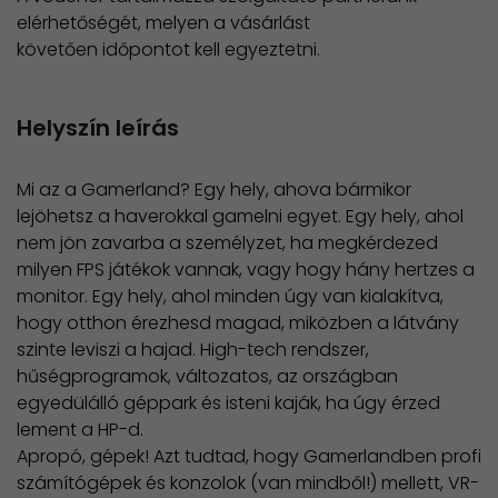
elérhetőségét, melyen a vásárlást
követően időpontot kell egyeztetni.
Helyszín leírás
Mi az a Gamerland? Egy hely, ahova bármikor
lejöhetsz a haverokkal gamelni egyet. Egy hely, ahol
nem jön zavarba a személyzet, ha megkérdezed
milyen FPS játékok vannak, vagy hogy hány hertzes a
monitor. Egy hely, ahol minden úgy van kialakítva,
hogy otthon érezhesd magad, miközben a látvány
szinte leviszi a hajad. High-tech rendszer,
hűségprogramok, változatos, az országban
egyedülálló géppark és isteni kaják, ha úgy érzed
lement a HP-d.
Apropó, gépek! Azt tudtad, hogy Gamerlandben profi
számítógépek és konzolok (van mindből!) mellett, VR-