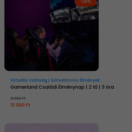
-26%
Virtuális Valóság | Szimulátoros Élmények
Gamerland Családi Élménynap | 2 fő | 3 óra
18 980 Ft
13 990 Ft