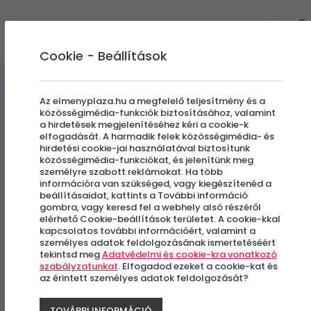
0
Cookie - Beállítások
Virtuális Valóság | Szimulátoros Élmények
Az elmenyplaza.hu a megfelelő teljesítmény és a
közösségimédia-funkciók biztosításához, valamint
a hirdetések megjelenítéséhez kéri a cookie-k
Gamerland Családi
elfogadását. A harmadik felek közösségimédia- és
hirdetési cookie-jai használatával biztosítunk
Élménynap | 4 fő | 5 óra
közösségimédia-funkciókat, és jelenítünk meg
személyre szabott reklámokat. Ha több
információra van szükséged, vagy kiegészítenéd a
beállításaidat, kattints a További információ
Budapest, III. kerület
gombra, vagy keresd fel a webhely alsó részéről
elérhető Cookie-beállítások területet. A cookie-kkal
kapcsolatos további információért, valamint a
személyes adatok feldolgozásának ismertetéséért
tekintsd meg
Adatvédelmi és cookie-kra vonatkozó
szabályzatunkat
. Elfogadod ezeket a cookie-kat és
az érintett személyes adatok feldolgozását?
TOVÁBBI INFORMÁCIÓ