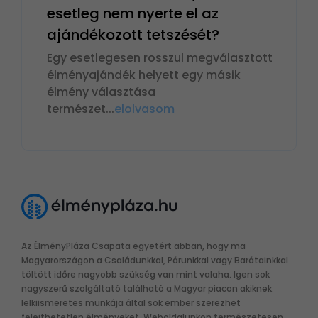
esetleg nem nyerte el az
ajándékozott tetszését?
Egy esetlegesen rosszul megválasztott
élményajándék helyett egy másik
élmény választása
természet
...
elolvasom
Az ÉlményPláza Csapata egyetért abban, hogy ma
Magyarországon a Családunkkal, Párunkkal vagy Barátainkkal
töltött időre nagyobb szükség van mint valaha. Igen sok
nagyszerű szolgáltató található a Magyar piacon akiknek
lelkiismeretes munkája által sok ember szerezhet
felejthetetlen élményeket. Weboldalunkon természetesen