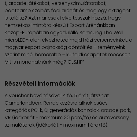
t, arcade játékokat, versenyszimulátorokat,
bootcamp szobát, foci arénát és még egy oktagont
is találsz? Azt már csak félve tesszük hozzá, hogy
nemzetközi mintára készült Esport Arénánkban
Közép-Európában egyedülálló Samsung The Wall
microLED-falon élvezheted majd házi versenyeinket, a
magyar esport bajnokság döntőit és – reményeink
szerint minél hamarabb – külföldi csapatok meccseit.
Mit is mondhatnánk még? GL&HF”
Részvételi információk
A voucher beváltásával 4 fő, 5 órát játszhat
Gamerlandben. Rendelkezésre állnak csúcs
kategóriás PC-k, új generációs konzolok, arcade park,
VR (időkorlát - maximum 30 perc/fő) és autóverseny
szimulátorok (időkorlát - maximum 1 óra/fő).