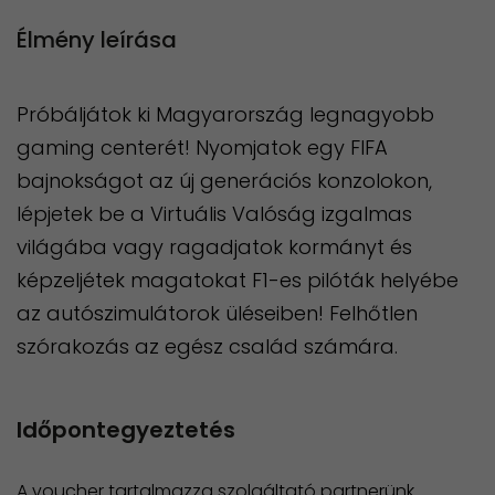
Élmény leírása
Próbáljátok ki Magyarország legnagyobb
gaming centerét! Nyomjatok egy FIFA
bajnokságot az új generációs konzolokon,
lépjetek be a Virtuális Valóság izgalmas
világába vagy ragadjatok kormányt és
képzeljétek magatokat F1-es pilóták helyébe
az autószimulátorok üléseiben! Felhőtlen
szórakozás az egész család számára.
Időpontegyeztetés
A voucher tartalmazza szolgáltató partnerünk