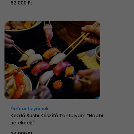
62 000 Ft
Főzőtanfolyamok
Kezdő Sushi Készítő Tanfolyam “Hobbi
séfeknek”
24 990 Ft