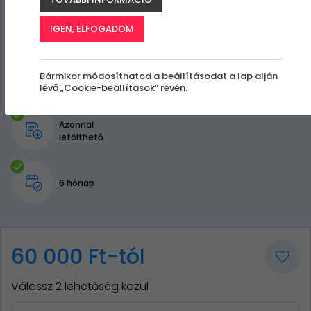
IGEN, ELFOGADOM
Bármikor módosíthatod a beállításodat a lap alján
lévő „Cookie-beállítások” révén.
Azonnal
letölthető
6 hónap
60 000 Ft-tól
Válassz 2 lehetőség közül