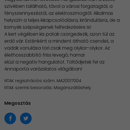
szívében található, távol a városi forgatagtól, a
fényszennyezéstől, az elektroszmogtól. Alkalmas
helyszín a teljes kikapcsolódásra, kirándulásra, de a
környék szépségeinek felfedezésére is!
A kert végében kis patak csörgedezik, azon túl az
erdő vár. Esténként a mindent átható csendet, a
vadak vonulása töri csak meg olykor-olykor. Az
élethosszabbító friss levegő, hamar
elűzi a negatív hangulatot. Töltődjetek fel az
Annaporta varázslatos világában!
NTAK regisztrációs szám: MA20017004
NTAK szerinti besorolás: Magánszálláshely
Megosztás