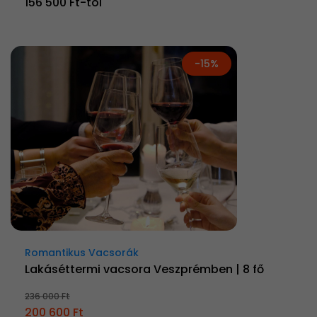
156 500 Ft-tól
-15%
Romantikus Vacsorák
Lakáséttermi vacsora Veszprémben | 8 fő
236 000 Ft
200 600 Ft