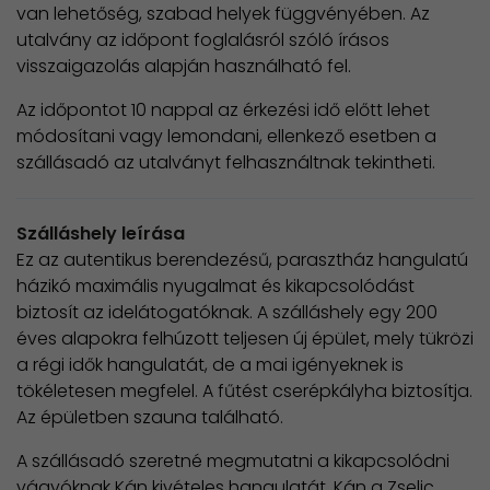
van lehetőség, szabad helyek függvényében. Az
utalvány az időpont foglalásról szóló írásos
visszaigazolás alapján használható fel.
Az időpontot 10 nappal az érkezési idő előtt lehet
módosítani vagy lemondani, ellenkező esetben a
szállásadó az utalványt felhasználtnak tekintheti.
Szálláshely leírása
Ez az autentikus berendezésű, parasztház hangulatú
házikó maximális nyugalmat és kikapcsolódást
biztosít az idelátogatóknak. A szálláshely egy 200
éves alapokra felhúzott teljesen új épület, mely tükrözi
a régi idők hangulatát, de a mai igényeknek is
tökéletesen megfelel. A fűtést cserépkályha biztosítja.
Az épületben szauna található.
A szállásadó szeretné megmutatni a kikapcsolódni
vágyóknak Kán kivételes hangulatát. Kán a Zselic