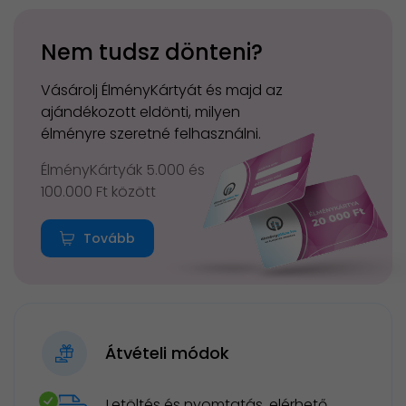
Nem tudsz dönteni?
Vásárolj ÉlményKártyát és majd az
ajándékozott eldönti, milyen
élményre szeretné felhasználni.
ÉlményKártyák 5.000 és
100.000 Ft között
Tovább
Átvételi módok
Letöltés és nyomtatás, elérhető