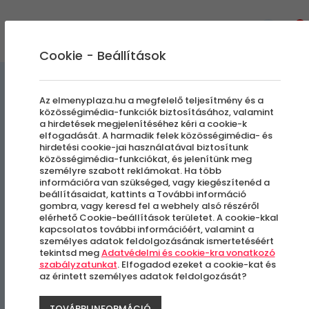
0
Cookie - Beállítások
Szállás és Wellness
Az elmenyplaza.hu a megfelelő teljesítmény és a
közösségimédia-funkciók biztosításához, valamint
a hirdetések megjelenítéséhez kéri a cookie-k
Annaporta
elfogadását. A harmadik felek közösségimédia- és
hirdetési cookie-jai használatával biztosítunk
közösségimédia-funkciókat, és jelenítünk meg
Természetközeli pihenés
személyre szabott reklámokat. Ha több
információra van szükséged, vagy kiegészítenéd a
beállításaidat, kattints a További információ
Hetvehely-Kán
gombra, vagy keresd fel a webhely alsó részéről
elérhető Cookie-beállítások területet. A cookie-kkal
kapcsolatos további információért, valamint a
személyes adatok feldolgozásának ismertetéséért
tekintsd meg
Adatvédelmi és cookie-kra vonatkozó
szabályzatunkat
. Elfogadod ezeket a cookie-kat és
az érintett személyes adatok feldolgozását?
TOVÁBBI INFORMÁCIÓ