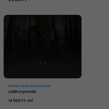
Beltéri Szabadulószoba
Lidércnyomás
14 500 Ft-tól