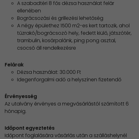
A szabadtéri 8 fős dézsa használat felár
ellenében
Bográcsozási és grillezési lehetőség
A négy épülethez 1500 m2-es kert tartozik, ahol
tűzrakó/bográcsozó hely, fedett kiülő, játszótér,
trambulin, kosárpalánk, ping pong asztal,
csocsó áll rendelkezésre
Felárak
Dézsa használat: 30.000 Ft
Idegenforgalmi adó a helyszínen fizetendő
Érvényesség
Az utalvány érvényes a megvásárlástól számított 6
hónapig.
Időpont egyeztetés
Időpont foglalására vásárlás után a szálláshelynél