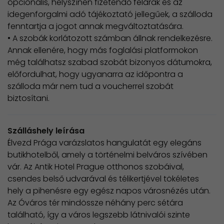
opcionális, helyszínen fizetendő felárak és az
idegenforgalmi adó tájékoztató jellegűek, a szálloda
fenntartja a jogot annak megváltoztatására.
• A szobák korlátozott számban állnak rendelkezésre.
Annak ellenére, hogy más foglalási platformokon
még találhatsz szabad szobát bizonyos dátumokra,
előfordulhat, hogy ugyanarra az időpontra a
szálloda már nem tud a voucherrel szobát
biztosítani.
Szálláshely leírása
Élvezd Prága varázslatos hangulatát egy elegáns
butikhotelből, amely a történelmi belváros szívében
vár. Az Antik Hotel Prague otthonos szobáival,
csendes belső udvarával és télikertjével tökéletes
hely a pihenésre egy egész napos városnézés után.
Az Óváros tér mindössze néhány perc sétára
található, így a város legszebb látnivalói szinte