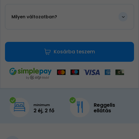
Milyen változatban?
Kosárba teszem
Reggelis
minimum
2 éj, 2 fő
ellátás