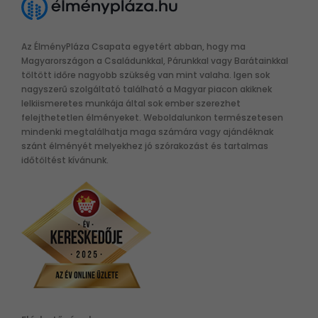
Az ÉlményPláza Csapata egyetért abban, hogy ma
Magyarországon a Családunkkal, Párunkkal vagy Barátainkkal
töltött időre nagyobb szükség van mint valaha. Igen sok
nagyszerű szolgáltató található a Magyar piacon akiknek
lelkiismeretes munkája által sok ember szerezhet
felejthetetlen élményeket. Weboldalunkon természetesen
mindenki megtalálhatja maga számára vagy ajándéknak
szánt élményét melyekhez jó szórakozást és tartalmas
időtöltést kívánunk.