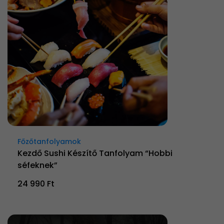
Főzőtanfolyamok
Kezdő Sushi Készítő Tanfolyam “Hobbi
séfeknek”
24 990 Ft