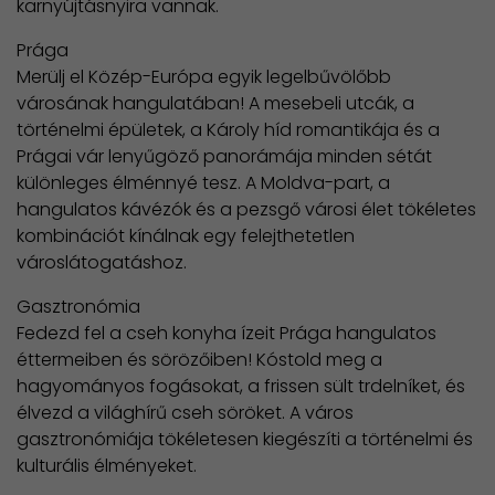
karnyújtásnyira vannak.
Prága
Merülj el Közép-Európa egyik legelbűvölőbb
városának hangulatában! A mesebeli utcák, a
történelmi épületek, a Károly híd romantikája és a
Prágai vár lenyűgöző panorámája minden sétát
különleges élménnyé tesz. A Moldva-part, a
hangulatos kávézók és a pezsgő városi élet tökéletes
kombinációt kínálnak egy felejthetetlen
városlátogatáshoz.
Gasztronómia
Fedezd fel a cseh konyha ízeit Prága hangulatos
éttermeiben és sörözőiben! Kóstold meg a
hagyományos fogásokat, a frissen sült trdelníket, és
élvezd a világhírű cseh söröket. A város
gasztronómiája tökéletesen kiegészíti a történelmi és
kulturális élményeket.