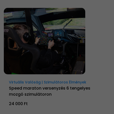
Virtuális Valóság | Szimulátoros Élmények
Speed maraton versenyzés 6 tengelyes
mozgó szimulátoron
24 000 Ft