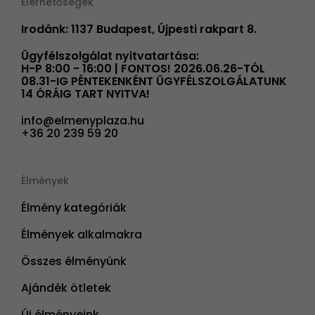
Elérhetőségek
Irodánk: 1137 Budapest, Újpesti rakpart 8.
Ügyfélszolgálat nyitvatartása:
H-P 8:00 - 16:00 | FONTOS! 2026.06.26-TÓL
08.31-IG PÉNTEKENKÉNT ÜGYFÉLSZOLGÁLATUNK
14 ÓRÁIG TART NYITVA!
info@elmenyplaza.hu
+36 20 239 59 20
Élmények
Élmény kategóriák
Élmények alkalmakra
Összes élményünk
Ajándék ötletek
Új élményeink