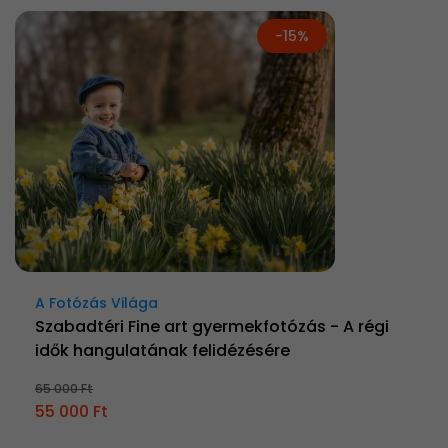
-15%
A Fotózás Világa
Szabadtéri Fine art gyermekfotózás - A régi
idők hangulatának felidézésére
65 000 Ft
55 000 Ft