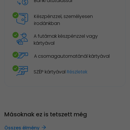
Banki átutalással
Készpénzzel, személyesen
irodánkban
A futárnak készpénzzel vagy
kártyával
A csomagautomatánál kártyával
SZÉP kártyával
Részletek
Másoknak ez is tetszett még
Összes élmény