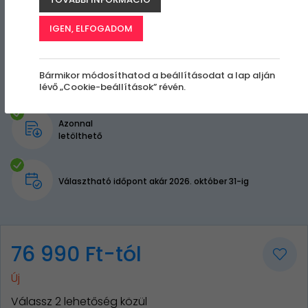
IGEN, ELFOGADOM
Bármikor módosíthatod a beállításodat a lap alján
lévő „Cookie-beállítások” révén.
Azonnal
letölthető
Választható időpont akár 2026. október 31-ig
76 990 Ft-tól
Új
Válassz 2 lehetőség közül