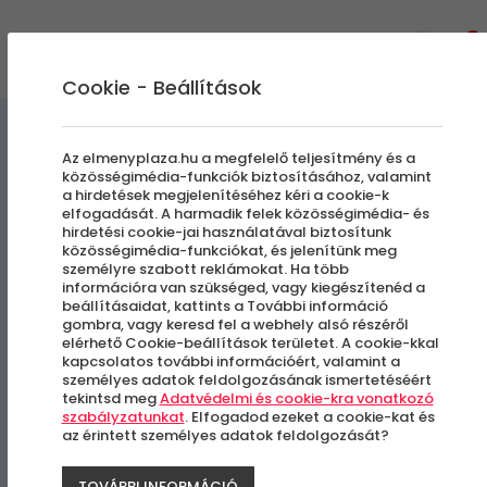
0
Cookie - Beállítások
Szállás és Wellness
Az elmenyplaza.hu a megfelelő teljesítmény és a
közösségimédia-funkciók biztosításához, valamint
a hirdetések megjelenítéséhez kéri a cookie-k
Antik Hotel Prague
elfogadását. A harmadik felek közösségimédia- és
hirdetési cookie-jai használatával biztosítunk
közösségimédia-funkciókat, és jelenítünk meg
Külföldi városlátogatás
személyre szabott reklámokat. Ha több
információra van szükséged, vagy kiegészítenéd a
beállításaidat, kattints a További információ
Prága, Csehország
gombra, vagy keresd fel a webhely alsó részéről
elérhető Cookie-beállítások területet. A cookie-kkal
kapcsolatos további információért, valamint a
-27%
személyes adatok feldolgozásának ismertetéséért
tekintsd meg
Adatvédelmi és cookie-kra vonatkozó
szabályzatunkat
. Elfogadod ezeket a cookie-kat és
az érintett személyes adatok feldolgozását?
TOVÁBBI INFORMÁCIÓ