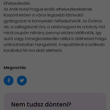
Elhelyezkedés
Az Antik Hotel Prague kiváló elhelyezkedésének
köszönhetően a város legszebb látnivalói
gyalogosan is könnyedén felfedezhetők. Az Óváros
tér, a csillagászati óra, a zsidónegyed és a Károly híd
mind csupán néhány percnyi sétára találhatók, így
autó vagy tömegközlekedés nélkül is átélheted Prága
utánozhatatlan hangulatát. A repülőtérről a szálloda
körülbelül fél óra alatt elérhető.
Megosztás
Nem tudsz dönteni?