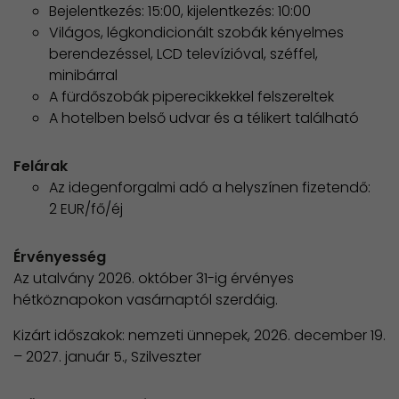
Bejelentkezés: 15:00, kijelentkezés: 10:00
Világos, légkondicionált szobák kényelmes
berendezéssel, LCD televízióval, széffel,
minibárral
A fürdőszobák piperecikkekkel felszereltek
A hotelben belső udvar és a télikert található
Felárak
Az idegenforgalmi adó a helyszínen fizetendő:
2 EUR/fő/éj
Érvényesség
Az utalvány 2026. október 31-ig érvényes
hétköznapokon vasárnaptól szerdáig.
Kizárt időszakok: nemzeti ünnepek, 2026. december 19.
– 2027. január 5., Szilveszter