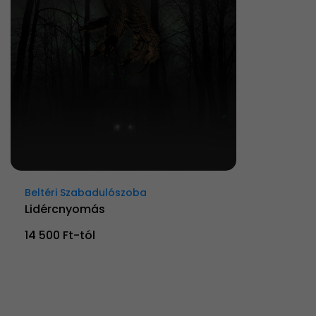
Beltéri Szabadulószoba
Lidércnyomás
14 500 Ft-tól