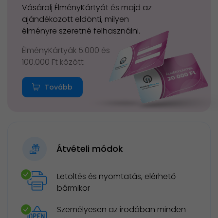
Vásárolj ÉlményKártyát és majd az
ajándékozott eldönti, milyen
élményre szeretné felhasználni.
ÉlményKártyák 5.000 és
100.000 Ft között
Tovább
Átvételi módok
Letöltés és nyomtatás, elérhető
bármikor
Személyesen az irodában minden