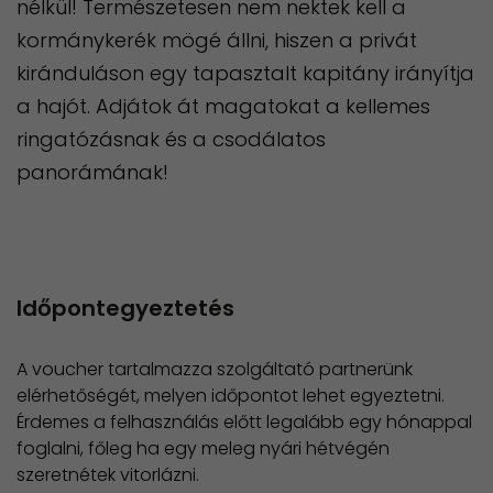
nélkül! Természetesen nem nektek kell a
kormánykerék mögé állni, hiszen a privát
kiránduláson egy tapasztalt kapitány irányítja
a hajót. Adjátok át magatokat a kellemes
ringatózásnak és a csodálatos
panorámának!
Időpontegyeztetés
A voucher tartalmazza szolgáltató partnerünk
elérhetőségét, melyen időpontot lehet egyeztetni.
Érdemes a felhasználás előtt legalább egy hónappal
foglalni, főleg ha egy meleg nyári hétvégén
szeretnétek vitorlázni.