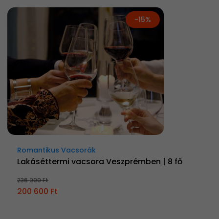
-15%
Romantikus Vacsorák
Lakáséttermi vacsora Veszprémben | 8 fő
236 000 Ft
200 600 Ft