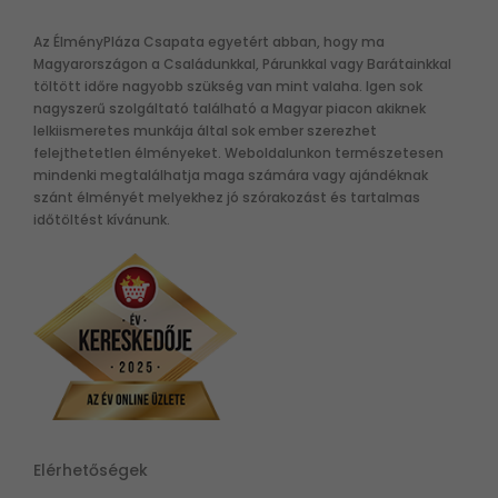
Az ÉlményPláza Csapata egyetért abban, hogy ma
Magyarországon a Családunkkal, Párunkkal vagy Barátainkkal
töltött időre nagyobb szükség van mint valaha. Igen sok
nagyszerű szolgáltató található a Magyar piacon akiknek
lelkiismeretes munkája által sok ember szerezhet
felejthetetlen élményeket. Weboldalunkon természetesen
mindenki megtalálhatja maga számára vagy ajándéknak
szánt élményét melyekhez jó szórakozást és tartalmas
időtöltést kívánunk.
Elérhetőségek