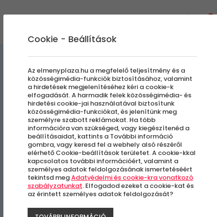
0
Cookie - Beállítások
Vizen, Vízben, Víz alatt
Az elmenyplaza.hu a megfelelő teljesítmény és a
közösségimédia-funkciók biztosításához, valamint
a hirdetések megjelenítéséhez kéri a cookie-k
Balatoni Sétavitorlázás
elfogadását. A harmadik felek közösségimédia- és
hirdetési cookie-jai használatával biztosítunk
Siófokon
közösségimédia-funkciókat, és jelenítünk meg
személyre szabott reklámokat. Ha több
információra van szükséged, vagy kiegészítenéd a
beállításaidat, kattints a További információ
Siófok
gombra, vagy keresd fel a webhely alsó részéről
elérhető Cookie-beállítások területet. A cookie-kkal
kapcsolatos további információért, valamint a
személyes adatok feldolgozásának ismertetéséért
-30%
tekintsd meg
Adatvédelmi és cookie-kra vonatkozó
szabályzatunkat
. Elfogadod ezeket a cookie-kat és
az érintett személyes adatok feldolgozását?
TOVÁBBI INFORMÁCIÓ