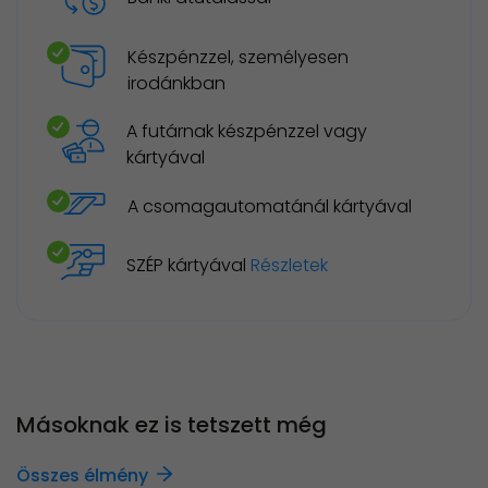
Készpénzzel, személyesen
irodánkban
A futárnak készpénzzel vagy
kártyával
A csomagautomatánál kártyával
SZÉP kártyával
Részletek
Másoknak ez is tetszett még
Összes élmény