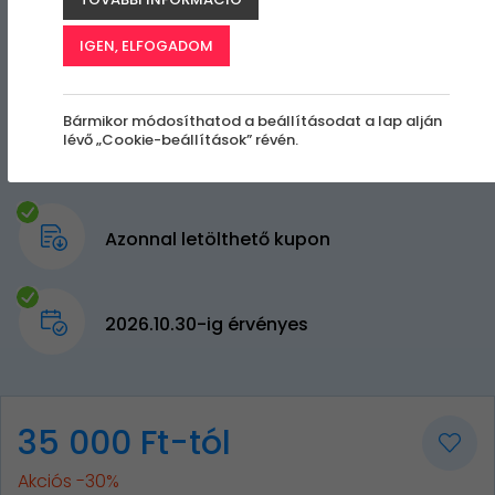
IGEN, ELFOGADOM
Bármikor módosíthatod a beállításodat a lap alján
lévő „Cookie-beállítások” révén.
Azonnal letölthető kupon
2026.10.30-ig érvényes
35 000 Ft-tól
Akciós -30%