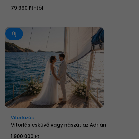
79 990 Ft-tól
Új
Vitorlázás
Vitorlás esküvő vagy nászút az Adrián
1 900 000 Ft