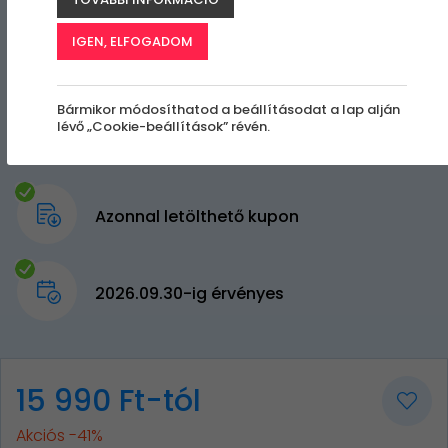
IGEN, ELFOGADOM
Bármikor módosíthatod a beállításodat a lap alján
lévő „Cookie-beállítások” révén.
Azonnal letölthető kupon
2026.09.30-ig érvényes
15 990 Ft-tól
Akciós -41%