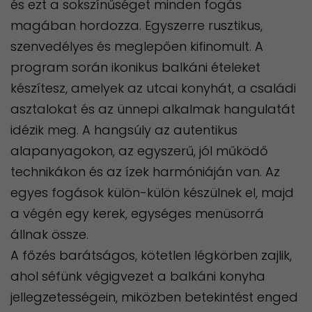
és ezt a sokszínűséget minden fogás
magában hordozza. Egyszerre rusztikus,
szenvedélyes és meglepően kifinomult. A
program során ikonikus balkáni ételeket
készítesz, amelyek az utcai konyhát, a családi
asztalokat és az ünnepi alkalmak hangulatát
idézik meg. A hangsúly az autentikus
alapanyagokon, az egyszerű, jól működő
technikákon és az ízek harmóniáján van. Az
egyes fogások külön-külön készülnek el, majd
a végén egy kerek, egységes menüsorrá
állnak össze.
A főzés barátságos, kötetlen légkörben zajlik,
ahol séfünk végigvezet a balkáni konyha
jellegzetességein, miközben betekintést enged