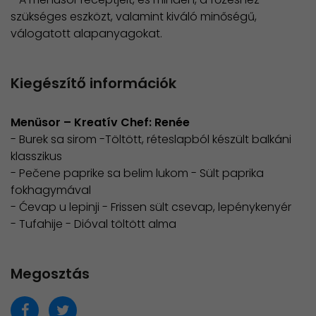
szükséges eszközt, valamint kiváló minőségű,
válogatott alapanyagokat.
Kiegészítő információk
Menüsor – Kreatív Chef: Renée
- Burek sa sirom -Töltött, réteslapból készült balkáni
klasszikus
- Pečene paprike sa belim lukom - Sült paprika
fokhagymával
- Ćevap u lepinji - Frissen sült csevap, lepénykenyér
​- Tufahije - Dióval töltött alma
Megosztás