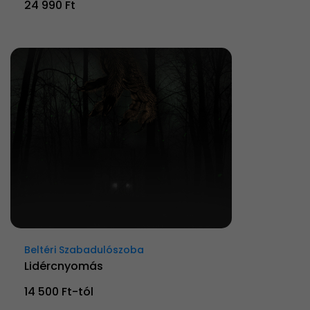
24 990 Ft
Beltéri Szabadulószoba
Lidércnyomás
14 500 Ft-tól