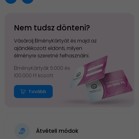
Nem tudsz dönteni?
Vásárolj ÉlményKártyát és majd az
ajándékozott eldönti, milyen
élményre szeretné felhasználni.
ÉlményKártyák 5.000 és
100.000 Ft között
Tovább
Átvételi módok