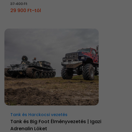
37 400 Ft
29 900 Ft-tól
Tank és Harckocsi vezetés
Tank és Big Foot Élményvezetés | Igazi
Adrenalin Löket