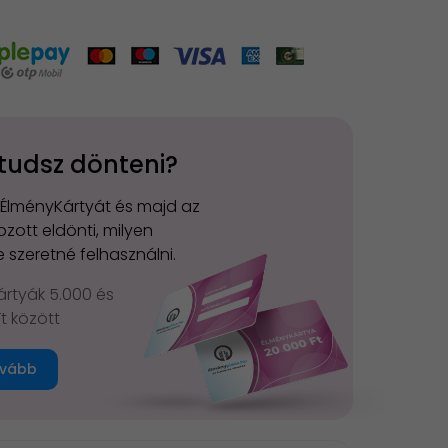
tudsz dönteni?
 ÉlményKártyát és majd az
zott eldönti, milyen
 szeretné felhasználni.
rtyák 5.000 és
Ft között
vább