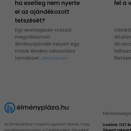
ha esetleg nem nyerte
fel a
el az ajándékozott
tetszését?
Egy esetlegesen rosszul
Vásárl
megválasztott
általá
élményajándék helyett egy
áll ren
másik élmény választása
felhas
természet
...
elolvasom
illetőe
Elérhetősége
Az ÉlményPláza Csapata egyetért abban, hogy
Irodánk: 1137 
ma Magyarországon a Családunkkal, Párunkkal
Újpesti rakpart