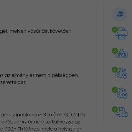
gét, melyen vásárlást követően
ez az élmény és nem a pékségben,
eretteidet.
m az induláshoz: 3 fő (felnőtt). 2 fős
 ellenében. Az ár nem tartalmazza az
ge 999.- Ft/fő/nap, mely a helyszínen