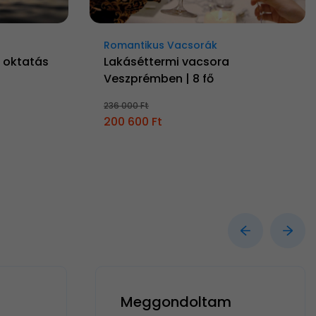
Romantikus Vacsorák
il oktatás
Lakáséttermi vacsora
Veszprémben | 8 fő
236 000 Ft
200 600 Ft
Meggondoltam