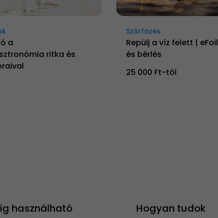
ók
Szörfözés
ló a
Repülj a víz felett | eFo
ztronómia ritka és
és bérlés
raival
25 000 Ft-tól
g használható
Hogyan tudok