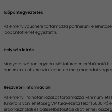
Időpontegyeztetés
Az élmény vouchere tartalmazza partnerünk elérhetősé
időpontot lehet egyeztetni.
Helyszín leírás
Magyarországon egyedül Mártafüreden próbálható ki 
hanem rajtunk keresztül lepheted meg magadat vagy sz
Részvételi információk
Az élmény 1 fő hófánkozását tartalmazza. Minimum létszá
túrákra is van lehetőség VIP túravezetői felár (5000 Ft)
erdőhasználati és balesetbiztosítási díjat, ennek össze