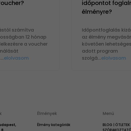
 voucher?
időpontot foglal
élményre?
ástól számítva
Időpontfoglalás kizá
nosságban 12 hónap
az élmény megvásár
delkezésre a voucher
követően lehetséges
ználását
adott program
n
...
elolvasom
szolgá
...
elolvasom
k
Élmények
Menü
Budapest,
Élmény kategóriák
BLOG | ÖTLETEK 
 8.
SZÓRAKOZTATÓ 