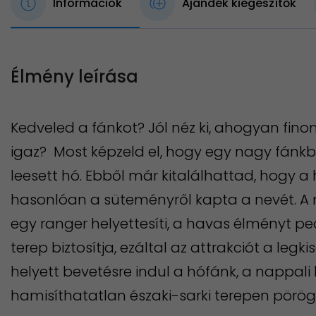
Információk
Ajándék kiegészítők
Élmény leírása
Kedveled a fánkot? Jól néz ki, ahogyan fino
igaz? Most képzeld el, hogy egy nagy fánkba
leesett hó. Ebből már kitalálhattad, hogy a
hasonlóan a süteményről kapta a nevét. 
egy ranger helyettesíti, a havas élményt ped
terep biztosítja, ezáltal az attrakciót a legki
helyett bevetésre indul a hófánk, a nappali
hamisíthatatlan északi-sarki terepen pörög