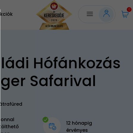
0
kciók
ládi Hófánkozás
ger Safarival
átrafüred
zonnal
12 hónapig
tölthető
érvényes