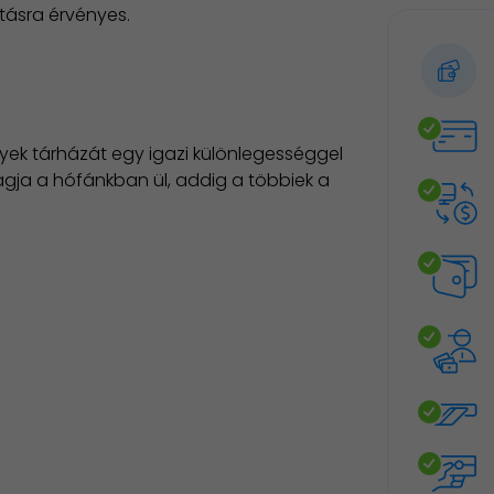
tásra érvényes.
yek tárházát egy igazi különlegességgel
agja a hófánkban ül, addig a többiek a