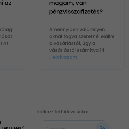
ni az
magam, van
pénzvisszafizetés?
rólag
Amennyiben valamilyen
lását
oknál fogva szeretnél elállni
! Az
a vásárlástól, úgy a
vásárlástól számítva 14
...
elolvasom
Iratkozz fel hírlevelünkre
|
TARTALMAK ;)