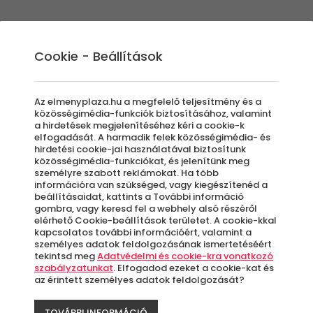
Élmények
Ajándék ötletek
Újdonságok
A
Cookie - Beállítások
Az elmenyplaza.hu a megfelelő teljesítmény és a
közösségimédia-funkciók biztosításához, valamint
a hirdetések megjelenítéséhez kéri a cookie-k
Csa
elfogadását. A harmadik felek közösségimédia- és
hirdetési cookie-jai használatával biztosítunk
közösségimédia-funkciókat, és jelenítünk meg
személyre szabott reklámokat. Ha több
Ran
információra van szükséged, vagy kiegészítenéd a
beállításaidat, kattints a További információ
gombra, vagy keresd fel a webhely alsó részéről
elérhető Cookie-beállítások területet. A cookie-kkal
kapcsolatos további információért, valamint a
M
személyes adatok feldolgozásának ismertetéséért
tekintsd meg
Adatvédelmi és cookie-kra vonatkozó
szabályzatunkat
. Elfogadod ezeket a cookie-kat és
az érintett személyes adatok feldolgozását?
A
le
TOVÁBBI INFORMÁCIÓ