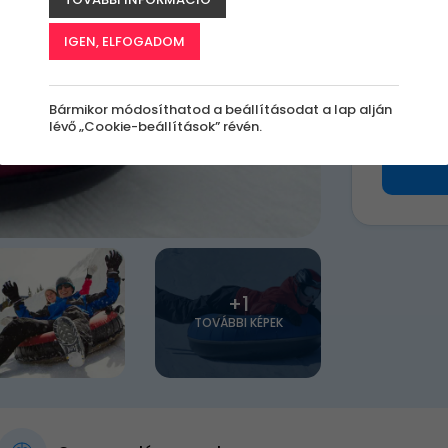
k
IGEN, ELFOGADOM
28 9
Bármikor módosíthatod a beállításodat a lap alján
lévő „Cookie-beállítások” révén.
+1
TOVÁBBI KÉPEK