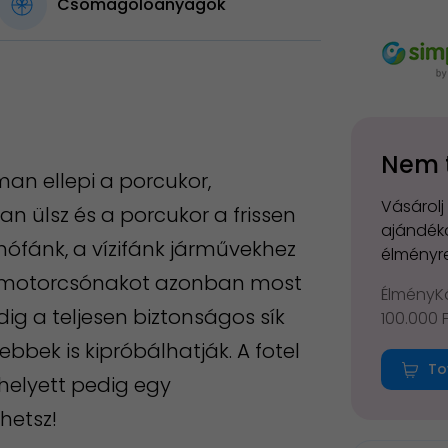
Csomagolóanyagok
Nem 
man ellepi a porcukor,
Vásárolj
n ülsz és a porcukor a frissen
ajándéko
 hófánk, a vízifánk járművekhez
élményre
A motorcsónakot azonban most
ÉlményKá
ig a teljesen biztonságos sík
100.000 
sebbek is kipróbálhatják. A fotel
To
 helyett pedig egy
hetsz!