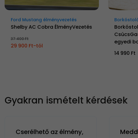
Ford Mustang élményvezetés
Borkóstol
Shelby AC Cobra ÉlményVezetés
Borkósto
CsúcsGas
37 400 Ft
egyedi bo
29 900 Ft-tól
14 990 Ft
Gyakran ismételt kérdések
Cserélhető az élmény,
Meddi