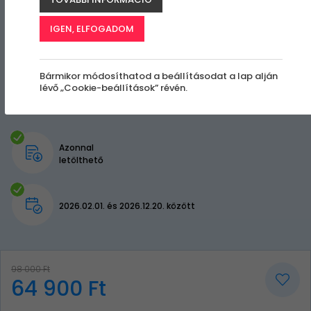
IGEN, ELFOGADOM
Bármikor módosíthatod a beállításodat a lap alján
lévő „Cookie-beállítások” révén.
Azonnal
letölthető
2026.02.01. és 2026.12.20. között
98 000 Ft
64 900 Ft