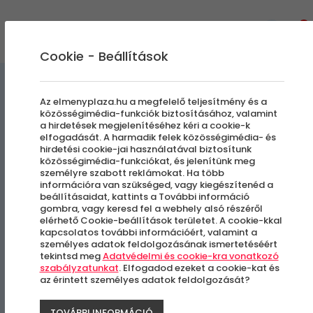
0
Cookie - Beállítások
Szállás és Wellness
Az elmenyplaza.hu a megfelelő teljesítmény és a
közösségimédia-funkciók biztosításához, valamint
a hirdetések megjelenítéséhez kéri a cookie-k
Elisoria Superiors
elfogadását. A harmadik felek közösségimédia- és
hirdetési cookie-jai használatával biztosítunk
közösségimédia-funkciókat, és jelenítünk meg
Ajándék belépő-Kehida Gyógy-és
személyre szabott reklámokat. Ha több
információra van szükséged, vagy kiegészítenéd a
Élményfürdő
beállításaidat, kattints a További információ
gombra, vagy keresd fel a webhely alsó részéről
Cserszegtomaj
elérhető Cookie-beállítások területet. A cookie-kkal
kapcsolatos további információért, valamint a
személyes adatok feldolgozásának ismertetéséért
tekintsd meg
Adatvédelmi és cookie-kra vonatkozó
-34%
szabályzatunkat
. Elfogadod ezeket a cookie-kat és
az érintett személyes adatok feldolgozását?
TOVÁBBI INFORMÁCIÓ