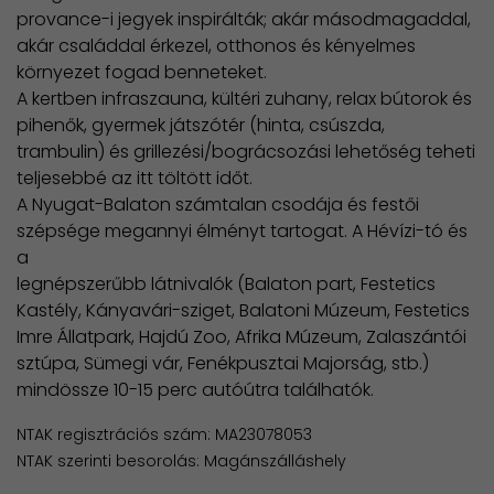
provance-i jegyek inspirálták; akár másodmagaddal,
akár családdal érkezel, otthonos és kényelmes
környezet fogad benneteket.
A kertben infraszauna, kültéri zuhany, relax bútorok és
pihenők, gyermek játszótér (hinta, csúszda,
trambulin) és grillezési/bográcsozási lehetőség teheti
teljesebbé az itt töltött időt.
A Nyugat-Balaton számtalan csodája és festői
szépsége megannyi élményt tartogat. A Hévízi-tó és
a
legnépszerűbb látnivalók (Balaton part, Festetics
Kastély, Kányavári-sziget, Balatoni Múzeum, Festetics
Imre Állatpark, Hajdú Zoo, Afrika Múzeum, Zalaszántói
sztúpa, Sümegi vár, Fenékpusztai Majorság, stb.)
mindössze 10-15 perc autóútra találhatók.
NTAK regisztrációs szám: MA23078053
NTAK szerinti besorolás: Magánszálláshely