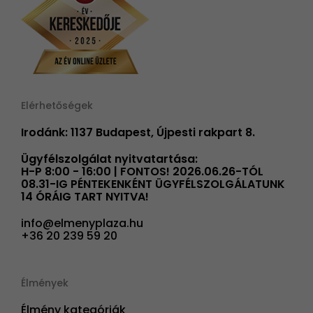
Elérhetőségek
Irodánk: 1137 Budapest, Újpesti rakpart 8.
Ügyfélszolgálat nyitvatartása:
H-P 8:00 - 16:00 | FONTOS! 2026.06.26-TÓL
08.31-IG PÉNTEKENKÉNT ÜGYFÉLSZOLGÁLATUNK
14 ÓRÁIG TART NYITVA!
info@elmenyplaza.hu
+36 20 239 59 20
Élmények
Élmény kategóriák