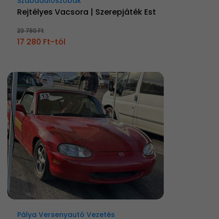
Szabadulószobák
Rejtélyes Vacsora | Szerepjáték Est
23 780 Ft
17 280 Ft-tól
Pálya Versenyautó Vezetés