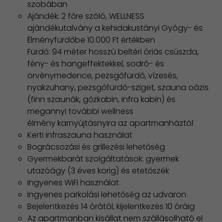
szobában
Ajándék: 2 főre szóló, WELLNESS
ajándékutalvány a kehidakustányi Gyógy- és
Élményfürdőbe 10.000 Ft értékben
Fürdő: 94 méter hosszú beltéri óriás csúszda,
fény- és hangeffektekkel, sodró- és
örvénymedence, pezsgőfürdő, vízesés,
nyakzuhany, pezsgőfürdő-sziget, szauna oázis
(finn szaunák, gőzkabin, infra kabin) ​és
megannyi további wellness
élmény karnyújtásnyira az apartmanháztól
Kerti infraszauna használat
Bográcsozási és grillezési lehetőség
Gyermekbarát szolgáltatások: gyermek
utazóágy (3 éves korig) és etetőszék
Ingyenes WiFi használat
Ingyenes parkolási lehetőség az udvaron
Bejelentkezés 14 órától, kijelentkezés 10 óráig
Az apartmanban kisállat nem szállásolható el