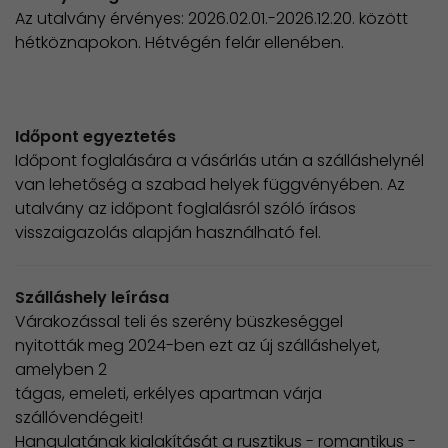
Az utalvány érvényes: 2026.02.01.-2026.12.20. között
hétköznapokon. Hétvégén felár ellenében.
Időpont egyeztetés
Időpont foglalására a vásárlás után a szálláshelynél
van lehetőség a szabad helyek függvényében. Az
utalvány az időpont foglalásról szóló írásos
visszaigazolás alapján használható fel.
Szálláshely leírása
Várakozással teli és szerény büszkeséggel
nyitották meg 2024-ben ezt az új szálláshelyet,
amelyben 2
tágas, emeleti, erkélyes apartman várja
szállóvendégeit!
Hangulatának kialakítását a rusztikus - romantikus -