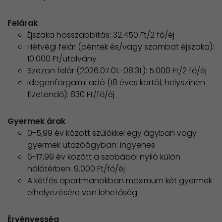
Felárak
Éjszaka hosszabbítás: 32.450 Ft/2 fő/éj
Hétvégi felár (péntek és/vagy szombat éjszaka):
10.000 Ft/utalvány
Szezon felár (2026.07.01.-08.31.): 5.000 Ft/2 fő/éj
Idegenforgalmi adó (18 éves kortól, helyszínen
fizetendő): 830 Ft/fő/éj
Gyermek árak
0-5,99 év között szülőkkel egy ágyban vagy
gyermek utazóágyban: ingyenes
6-17,99 év között a szobából nyíló külön
hálótérben: 9.000 Ft/fő/éj
A kétfős apartmanokban maximum két gyermek
elhelyezésére van lehetőség.
Érvényesség