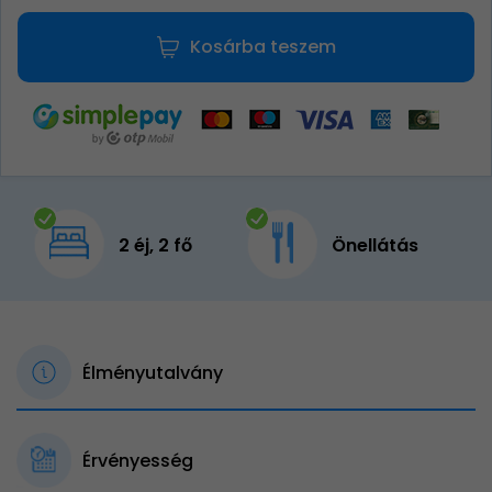
Kosárba teszem
2 éj, 2 fő
Önellátás
Élményutalvány
Érvényesség