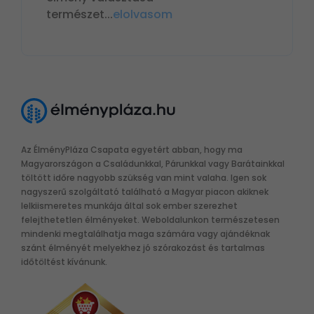
természet
...
elolvasom
Az ÉlményPláza Csapata egyetért abban, hogy ma
Magyarországon a Családunkkal, Párunkkal vagy Barátainkkal
töltött időre nagyobb szükség van mint valaha. Igen sok
nagyszerű szolgáltató található a Magyar piacon akiknek
lelkiismeretes munkája által sok ember szerezhet
felejthetetlen élményeket. Weboldalunkon természetesen
mindenki megtalálhatja maga számára vagy ajándéknak
szánt élményét melyekhez jó szórakozást és tartalmas
időtöltést kívánunk.