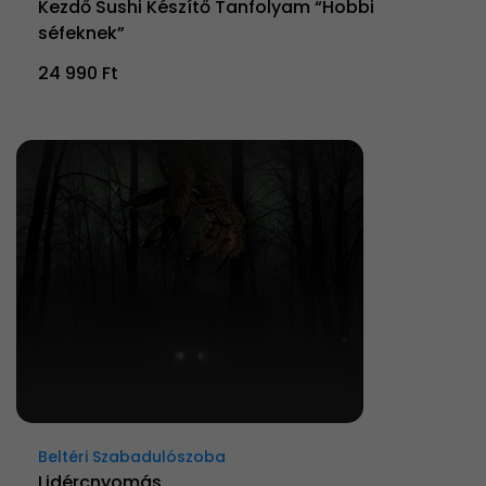
Kezdő Sushi Készítő Tanfolyam “Hobbi
séfeknek”
24 990 Ft
Beltéri Szabadulószoba
Lidércnyomás