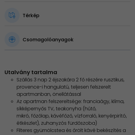
Térkép
Csomagolóanyagok
Utalvány tartalma
Szállás 3 nap 2 éjszakára 2 fő részére rusztikus,
provence-i hangulatú, teljesen felszerelt
apartmanban, önellátással
Az apartman felszereltsége: franciaágy, klíma,
síkképernyős TV, teakonyha (hűtő,
mikró, főzőlap, kávéfőző, vízforraló, kenyérpirító,
étkészlet), zuhanyzós fürdőszoba)
Filteres gyümölcstea és őrölt kávé bekészítés a