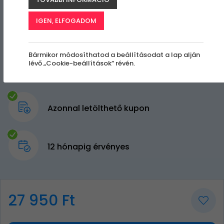
IGEN, ELFOGADOM
Bármikor módosíthatod a beállításodat a lap alján
lévő „Cookie-beállítások” révén.
Azonnal letölthető kupon
12 hónapig érvényes
27 950 Ft