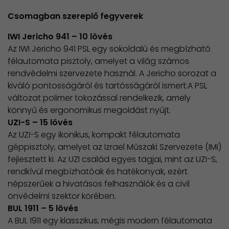
Csomagban szereplő fegyverek
IWI Jericho 941 – 10 lövés
Az IWI Jericho 941 PSL egy sokoldalú és megbízható
félautomata pisztoly, amelyet a világ számos
rendvédelmi szervezete használ. A Jericho sorozat a
kiváló pontosságáról és tartósságáról ismert.A PSL
változat polimer tokozással rendelkezik, amely
könnyű és ergonomikus megoldást nyújt.
UZI-S – 15 lövés
Az UZI-S egy ikonikus, kompakt félautomata
géppisztoly, amelyet az Izrael Műszaki Szervezete (IMI)
fejlesztett ki. Az UZI család egyes tagjai, mint az UZI-S,
rendkívül megbízhatóak és hatékonyak, ezért
népszerűek a hivatásos felhasználók és a civil
önvédelmi szektor körében.
BUL 1911 – 5 lövés
A BUL 1911 egy klasszikus, mégis modern félautomata