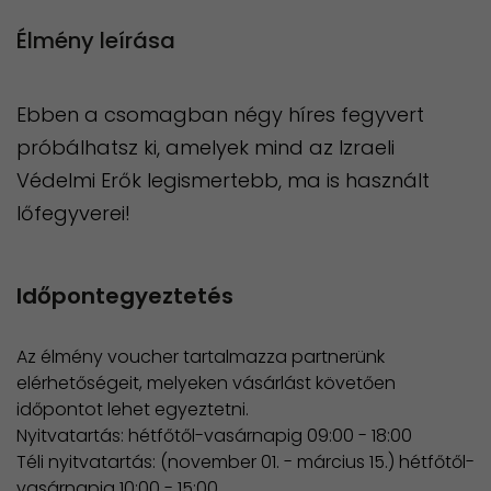
Élmény leírása
Ebben a csomagban négy híres fegyvert
próbálhatsz ki, amelyek mind az Izraeli
Védelmi Erők legismertebb, ma is használt
lőfegyverei!
Időpontegyeztetés
Az élmény voucher tartalmazza partnerünk
elérhetőségeit, melyeken vásárlást követően
időpontot lehet egyeztetni.
Nyitvatartás: hétfőtől-vasárnapig 09:00 - 18:00
Téli nyitvatartás: (november 01. - március 15.) hétfőtől-
vasárnapig 10:00 - 15:00