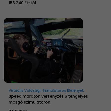
158 240 Ft-tól
Virtuális Valóság | Szimulátoros Élmények
Speed maraton versenyzés 6 tengelyes
mozgó szimulátoron