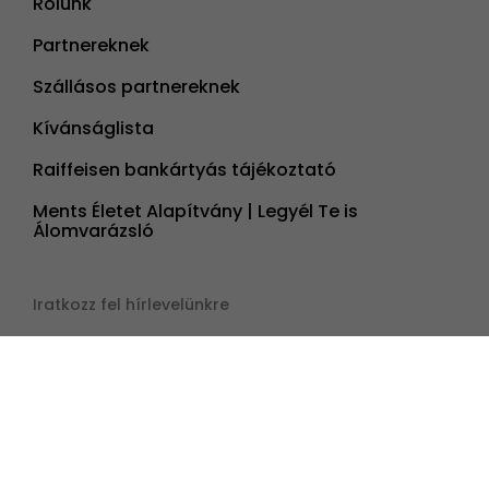
Rólunk
Partnereknek
Szállásos partnereknek
Kívánságlista
Raiffeisen bankártyás tájékoztató
Ments Életet Alapítvány | Legyél Te is
Álomvarázsló
Iratkozz fel hírlevelünkre
Kövess minket