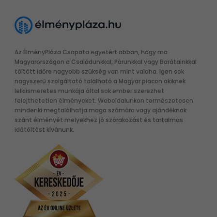
Az ÉlményPláza Csapata egyetért abban, hogy ma
Magyarországon a Családunkkal, Párunkkal vagy Barátainkkal
töltött időre nagyobb szükség van mint valaha. Igen sok
nagyszerű szolgáltató található a Magyar piacon akiknek
lelkiismeretes munkája által sok ember szerezhet
felejthetetlen élményeket. Weboldalunkon természetesen
mindenki megtalálhatja maga számára vagy ajándéknak
szánt élményét melyekhez jó szórakozást és tartalmas
időtöltést kívánunk.