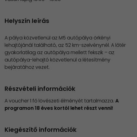
Helyszín leírás
A pálya közvetlenül az M5 autópálya örkényi
lehajtójánál található, az 52 km-szelvénynél. A lőtér
gyakorlatilag az autópálya mellett fekszik – az
autópálya-lehajtó közvetlenül a létesítmény
bejáratához vezet.
Részvételi információk
A voucher 1 fő lövészeti élményét tartalmazza.
A
programon 18 éves kortól lehet részt venni!
Kiegészítő információk