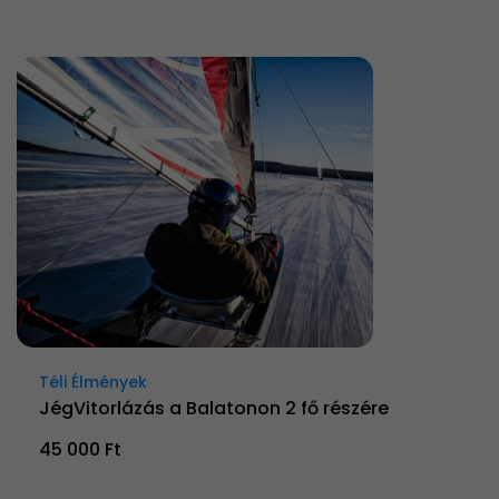
Téli Élmények
JégVitorlázás a Balatonon 2 fő részére
45 000 Ft