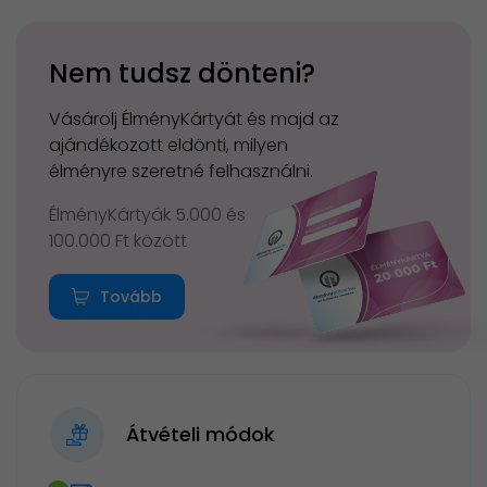
Nem tudsz dönteni?
Vásárolj ÉlményKártyát és majd az
ajándékozott eldönti, milyen
élményre szeretné felhasználni.
ÉlményKártyák 5.000 és
100.000 Ft között
Tovább
Átvételi módok