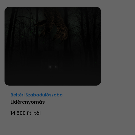
Beltéri Szabadulószoba
Lidércnyomás
14 500 Ft-tól