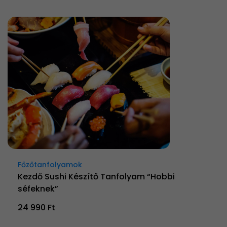
Főzőtanfolyamok
Kezdő Sushi Készítő Tanfolyam “Hobbi
séfeknek”
24 990 Ft