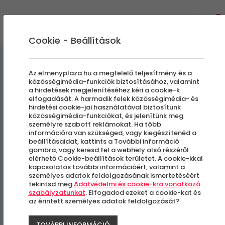
0
Cookie - Beállítások
Extrém Élmények
Az elmenyplaza.hu a megfelelő teljesítmény és a
közösségimédia-funkciók biztosításához, valamint
a hirdetések megjelenítéséhez kéri a cookie-k
Élménylövészet | Izraeli
elfogadását. A harmadik felek közösségimédia- és
hirdetési cookie-jai használatával biztosítunk
csomag
közösségimédia-funkciókat, és jelenítünk meg
személyre szabott reklámokat. Ha több
információra van szükséged, vagy kiegészítenéd a
beállításaidat, kattints a További információ
Örkény
gombra, vagy keresd fel a webhely alsó részéről
elérhető Cookie-beállítások területet. A cookie-kkal
kapcsolatos további információért, valamint a
személyes adatok feldolgozásának ismertetéséért
tekintsd meg
Adatvédelmi és cookie-kra vonatkozó
szabályzatunkat
. Elfogadod ezeket a cookie-kat és
az érintett személyes adatok feldolgozását?
TOVÁBBI INFORMÁCIÓ