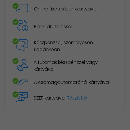
Online fizetés bankkártyával
Banki átutalással
Készpénzzel, személyesen
irodánkban
A futárnak készpénzzel vagy
kártyával
A csomagautomatánál kártyával
SZÉP kártyával
Részletek