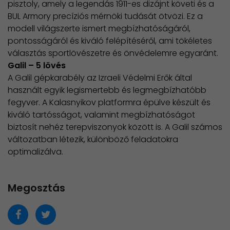
pisztoly, amely a legendás 1911-es dizájnt követi és a
BUL Armory precíziós mérnöki tudását ötvözi. Ez a
modell világszerte ismert megbízhatóságáról,
pontosságáról és kiváló felépítéséről, ami tökéletes
választás sportlövészetre és önvédelemre egyaránt.
Galil – 5 lövés
A Galil gépkarabély az Izraeli Védelmi Erők által
használt egyik legismertebb és legmegbízhatóbb
fegyver. A Kalasnyikov platformra épülve készült és
kiváló tartósságot, valamint megbízhatóságot
biztosít nehéz terepviszonyok között is. A Galil számos
változatban létezik, különböző feladatokra
optimalizálva.
Megosztás