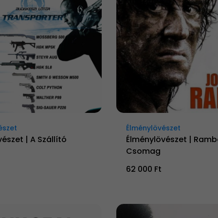
észet
Élménylövészet
észet | A Szállító
Élménylövészet | Ramb
Csomag
62 000 Ft