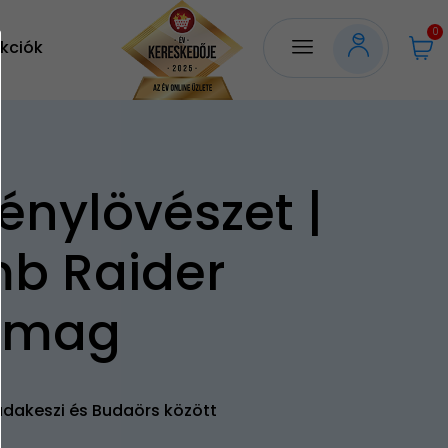
0
kciók
énylövészet |
b Raider
omag
udakeszi és Budaörs között