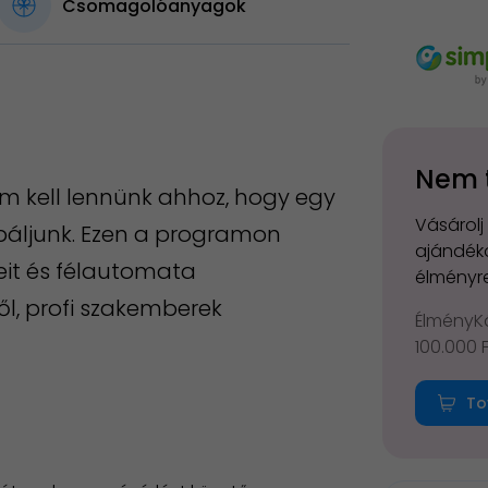
Csomagolóanyagok
Nem 
 kell lennünk ahhoz, hogy egy
Vásárolj
óbáljunk. Ezen a programon
ajándéko
reit és félautomata
élményre
l, profi szakemberek
ÉlményKá
100.000 
To