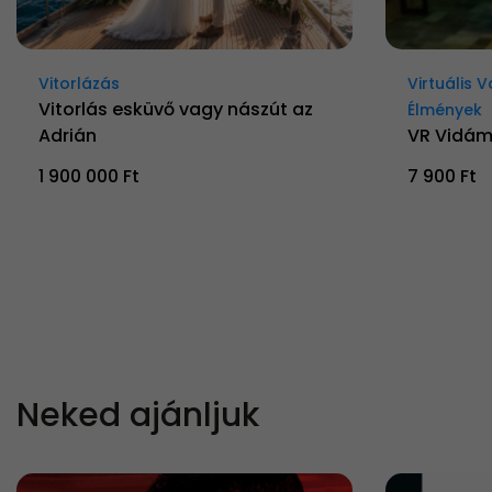
Vitorlázás
Virtuális 
Vitorlás esküvő vagy nászút az
Élmények
Adrián
VR Vidá
1 900 000 Ft
7 900 Ft
Neked ajánljuk