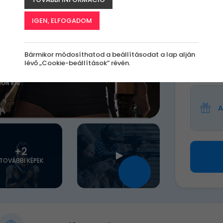
A
le
IGEN, ELFOGADOM
k
Bármikor módosíthatod a beállításodat a lap alján
lévő „Cookie-beállítások” révén.
45 0
A
+2
TOVÁBBI KÉPEK