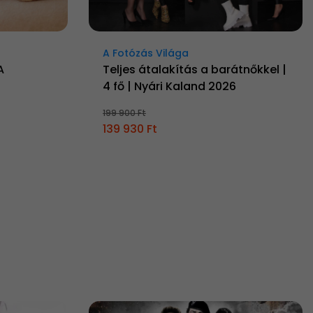
A Fotózás Világa
A
Teljes átalakítás a barátnőkkel |
4 fő | Nyári Kaland 2026
199 900 Ft
139 930 Ft