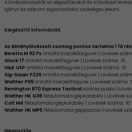
A lövészetvezetők az eligazításokat és a lövészet levezet
igényt az időpont egyeztetéskor szükséges jelezni.
Kiegészítő információk
Az élménylövészeti csomag pontos tartalma 1 fő rés
Beretta M 92 Fs
öntöltő maroklőfegyver | Lövések szám
Glock 17
öntöltő maroklőfegyver | Lövések száma: 10
H&K USP
öntöltő maroklőfegyver | Lövések száma: 10
Sig-Sauer P226
öntöltő maroklőfegyver | Lövések szám
Walther P99
öntöltő maroklőfegyver | Lövések száma: 
Remington 870 Express Tactical
sörétes puska | Lövé
Walther HK G36
félautomata gépkarabély | Lövések sz
Colt M4
félautomata gépkarabély | Lövések száma: 10
Walther HK MP5
félautomata géppisztoly | Lövések sz
Megosztás