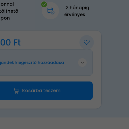
zonnal
12 hónapig
tölthető
érvényes
upon
00 Ft
jándék kiegészítő hozzáadása
Kosárba teszem