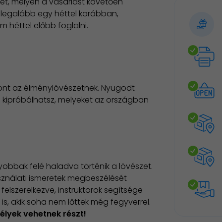
ét, melyen a vásárlást követően
legalább egy héttel korábban,
 héttel előbb foglalni.
hont az élménylövészetnek. Nyugodt
is kipróbálhatsz, melyeket az országban
yobbak felé haladva történik a lövészet.
sználati ismeretek megbeszélését
felszerelkezve, instruktorok segítsége
s, akik soha nem lőttek még fegyverrel.
élyek vehetnek részt!