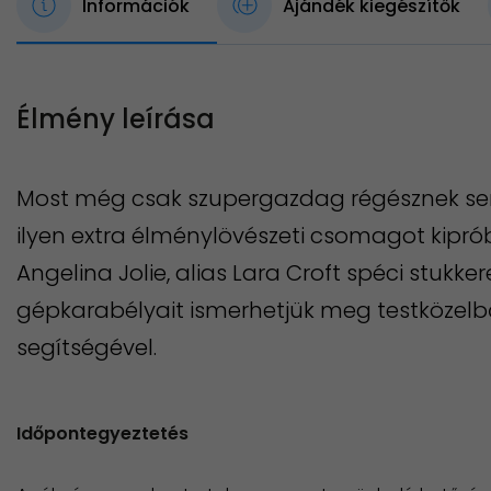
Információk
Ajándék kiegészítők
Élmény leírása
Most még csak szupergazdag régésznek sem
ilyen extra élménylövészeti csomagot kipr
Angelina Jolie, alias Lara Croft spéci stukke
gépkarabélyait ismerhetjük meg testközelbő
segítségével.
Időpontegyeztetés