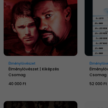
Élménylövészet
Élménylöv
Élménylövészet | Kiképzés
Élménylöv
Csomag
Csomag
40 000 Ft
52 000 Ft