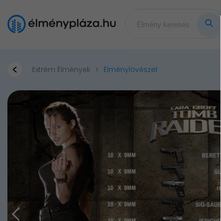
Extrém Élmények
Élménylövészet