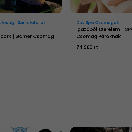
Valóság | Szimulátoros
Day Spa Csomagok
Igazából szerelem - SP
mpark | Gamer Csomag
Csomag Pároknak
74 900 Ft