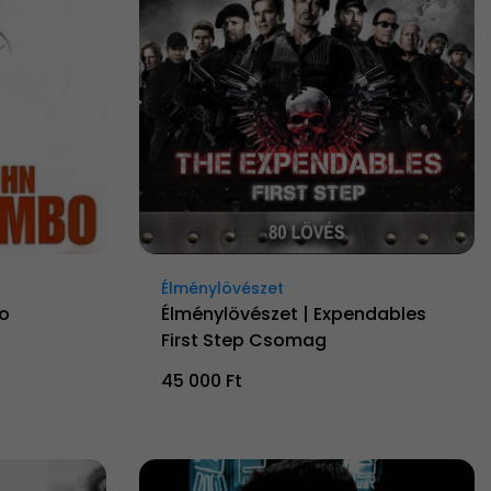
Élménylövészet
o
Élménylövészet | Expendables
First Step Csomag
45 000 Ft