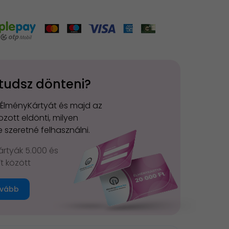
tudsz dönteni?
 ÉlményKártyát és majd az
zott eldönti, milyen
 szeretné felhasználni.
rtyák 5.000 és
Ft között
vább