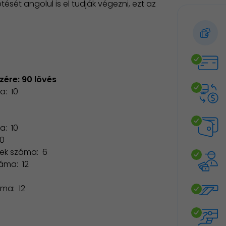
ését angolul is el tudják végezni, ezt az
zére: 90 lövés
a: 10
a: 10
10
sek száma: 6
áma: 12
áma: 12