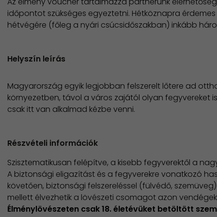
Az élmény voucher tartalmazza partnerünk elérhetőség
időpontot szükséges egyeztetni. Hétköznapra érdemes 
hétvégére (főleg a nyári csúcsidőszakban) inkább három
Helyszín leírás
Magyarország egyik legjobban felszerelt lőtere ad ott
környezetben, távol a város zajától olyan fegyvereket 
csak itt van alkalmad kézbe venni.
Részvételi információk
Szisztematikusan felépítve, a kisebb fegyverektől a nag
A biztonsági eligazítást és a fegyverekre vonatkozó ha
követően, biztonsági felszereléssel (fülvédő, szemüveg) 
mellett élvezhetik a lövészeti csomagot azon vendégek i
Élménylövészeten csak 18. életévüket betöltött szem