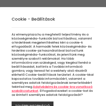
Élmények
Ajándék ötletek
Újdonságok
A
Cookie - Beállítások
Az elmenyplaza.hu a megfelelő teljesítmény és a
közösségimédia-funkciók biztosításához, valamint
a hirdetések megjelenítéséhez kéri a cookie-k
Élm
elfogadását. A harmadik felek közösségimédia- és
hirdetési cookie-jai használatával biztosítunk
közösségimédia-funkciókat, és jelenítünk meg
személyre szabott reklámokat. Ha több
Tom
információra van szükséged, vagy kiegészítenéd a
beállításaidat, kattints a További információ
gombra, vagy keresd fel a webhely alsó részéről
Cs
elérhető Cookie-beállítások területet. A cookie-kkal
kapcsolatos további információért, valamint a
személyes adatok feldolgozásának ismertetéséért
tekintsd meg
Adatvédelmi és cookie-kra vonatkozó
szabályzatunkat
. Elfogadod ezeket a cookie-kat és
az érintett személyes adatok feldolgozását?
B
TOVÁBBI INFORMÁCIÓ