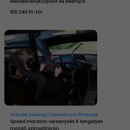
Rendezvényközpont és BeerSpa
158 240 Ft-tól
Virtuális Valóság | Szimulátoros Élmények
Speed maraton versenyzés 6 tengelyes
mozgó szimulátoron