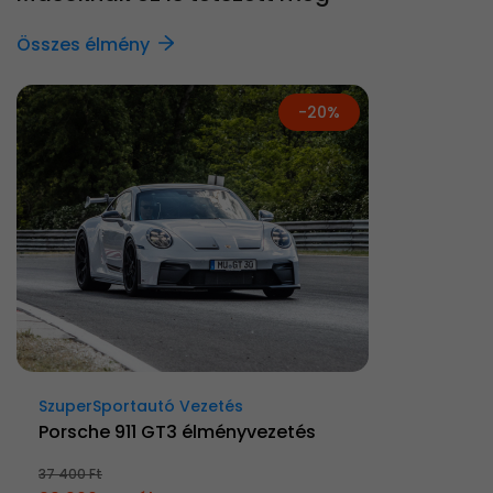
Összes élmény
-20%
SzuperSportautó Vezetés
Porsche 911 GT3 élményvezetés
37 400 Ft