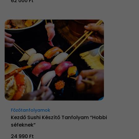
62 000 Ft
Főzőtanfolyamok
Kezdő Sushi Készítő Tanfolyam “Hobbi
séfeknek”
24 990 Ft