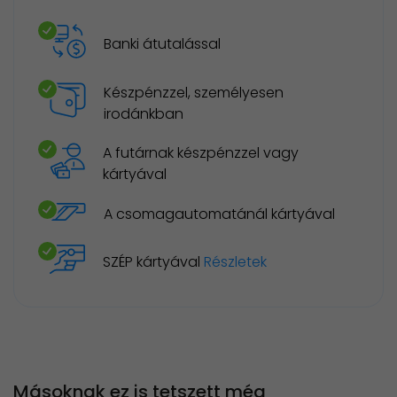
Banki átutalással
Készpénzzel, személyesen
irodánkban
A futárnak készpénzzel vagy
kártyával
A csomagautomatánál kártyával
SZÉP kártyával
Részletek
Másoknak ez is tetszett még