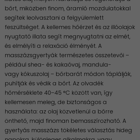
bőrt, miközben finom, áramló mozdulatokkal
segítek leolvasztani a felgyülemlett
feszültséget. A kellemes hőérzet és az illóolajok
nyugtató illata segít megnyugtatni az elmét,
és elmélyíti a relaxáció élményét. A
masszázsgyertyák természetes összetevői –
például shea- és kakaóvaj, mandula-
vagy kókuszolaj – bőrbarát módon táplálják,
puhítják és védik a bőrt. Az olvadék
hőmérséklete 40–45 °C között van, így
kellemesen meleg, de biztonságos a
használata: az olaj közvetlenül a bőrre
önthető, majd finoman bemasszírozható. A
gyertyás masszázs tökéletes választás hideg
napokra, különleges alkalmakra, vagy