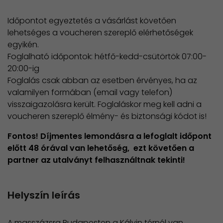
Időpontot egyeztetés a vásárlást követően
lehetséges a voucheren szereplő elérhetőségek
egyikén.
Foglalható időpontok: hétfő-kedd-csütörtök 07:00-
20:00-ig
Foglalás csak abban az esetben érvényes, ha az
valamilyen formában (email vagy telefon)
visszaigazolásra került. Foglaláskor meg kell adni a
voucheren szereplő élmény- és biztonsági kódot is!
Fontos! Díjmentes lemondásra a lefoglalt időpont
előtt 48 órával van lehetőség, ezt követően a
partner az utalványt felhasználtnak tekinti!
Helyszín leírás
A masszázsra Budapesten a Kálvin térnél van