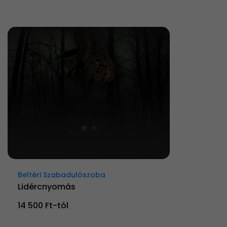
Beltéri Szabadulószoba
Lidércnyomás
14 500 Ft-tól