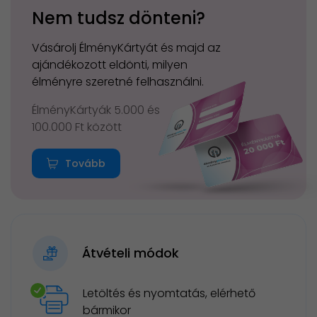
Nem tudsz dönteni?
Vásárolj ÉlményKártyát és majd az
ajándékozott eldönti, milyen
élményre szeretné felhasználni.
ÉlményKártyák 5.000 és
100.000 Ft között
Tovább
Átvételi módok
Letöltés és nyomtatás, elérhető
bármikor