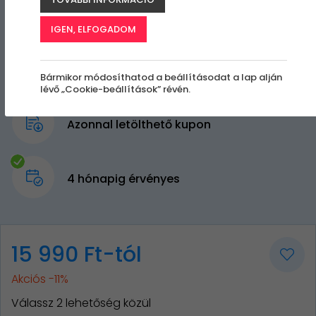
IGEN, ELFOGADOM
Bármikor módosíthatod a beállításodat a lap alján
lévő „Cookie-beállítások” révén.
Azonnal letölthető kupon
4 hónapig érvényes
15 990 Ft-tól
Akciós -11%
Válassz 2 lehetőség közül