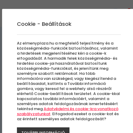
0
Cookie - Beállítások
Kényeztető pillanatok
Az elmenyplaza.hu a megfelelő teljesítmény és a
közösségimédia-funkciók biztosításához, valamint
a hirdetések megjelenítéséhez kéri a cookie-k
Gyertyás masszázs
elfogadását. A harmadik felek közösségimédia- és
hirdetési cookie-jai használatával biztosítunk
közösségimédia-funkciókat, és jelenítünk meg
személyre szabott reklámokat. Ha több
Budapest, VIII. kerület
információra van szükséged, vagy kiegészítenéd a
beállításaidat, kattints a További információ
gombra, vagy keresd fel a webhely alsó részéről
-11%
elérhető Cookie-beállítások területet. A cookie-kkal
kapcsolatos további információért, valamint a
személyes adatok feldolgozásának ismertetéséért
tekintsd meg
Adatvédelmi és cookie-kra vonatkozó
szabályzatunkat
. Elfogadod ezeket a cookie-kat és
az érintett személyes adatok feldolgozását?
TOVÁBBI INFORMÁCIÓ