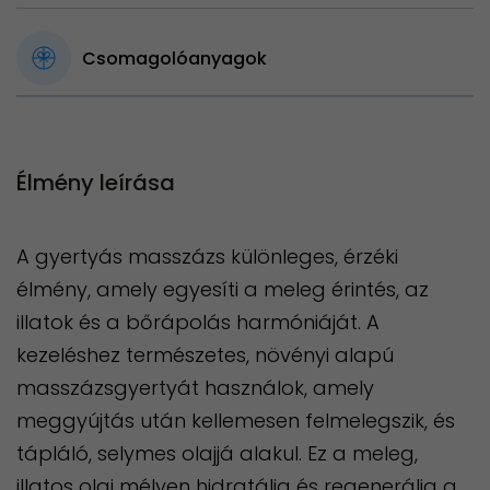
Csomagolóanyagok
Élmény leírása
A gyertyás masszázs különleges, érzéki
élmény, amely egyesíti a meleg érintés, az
illatok és a bőrápolás harmóniáját. A
kezeléshez természetes, növényi alapú
masszázsgyertyát használok, amely
meggyújtás után kellemesen felmelegszik, és
tápláló, selymes olajjá alakul. Ez a meleg,
illatos olaj mélyen hidratálja és regenerálja a