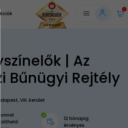
0
kciók
színelők | Az
zi Bűnügyi Rejtély
dapest, VIII. kerület
zonnal
12 hónapig
tölthető
érvényes