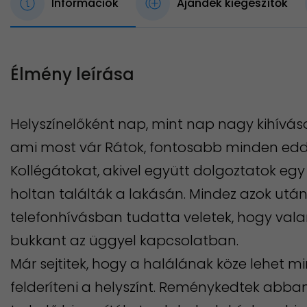
Információk
Ajándék kiegészítők
Élmény leírása
Helyszínelőként nap, mint nap nagy kihívás
ami most vár Rátok, fontosabb minden eddi
Kollégátokat, akivel együtt dolgoztatok eg
holtan találták a lakásán. Mindez azok utá
telefonhívásban tudatta veletek, hogy val
bukkant az üggyel kapcsolatban.
Már sejtitek, hogy a halálának köze lehet mi
felderíteni a helyszínt. Reménykedtek abban