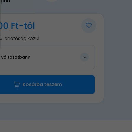
upon
00 Ft-tól
5 lehetőség közül
n változatban?
Kosárba teszem