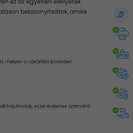
zen ez az egyetlen esélyetek
aláson bebizonyítsátok, amire
t, melyen a vásárlást követően
kell bejutnotok, ezzel érdemes számolni!