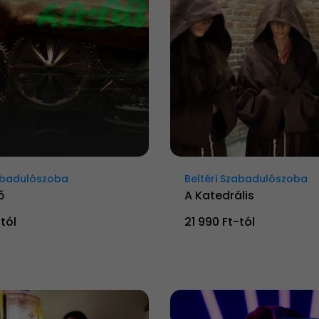
zabadulószoba
Beltéri Szabadulószoba
ő
A Katedrális
tól
21 990 Ft-tól