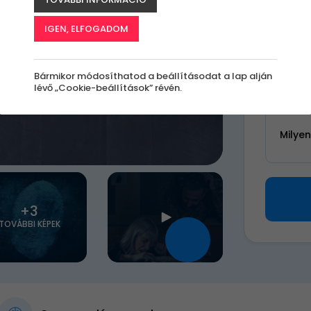
k
IGEN, ELFOGADOM
14 5
Bármikor módosíthatod a beállításodat a lap alján
lévő „Cookie-beállítások” révén.
Válassz 
Milye
+3
TOVÁBBI KÉPEK