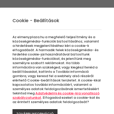
Élmények
Ajándék ötletek
Újdonságok
A
Cookie - Beállítások
Az elmenyplaza.hu a megfelelő teljesítmény és a
közösségimédia-funkciók biztosításához, valamint
a hirdetések megjelenítéséhez kéri a cookie-k
Hely
elfogadását. A harmadik felek közösségimédia- és
hirdetési cookie-jai használatával biztosítunk
közösségimédia-funkciókat, és jelenítünk meg
személyre szabott reklámokat. Ha több
Iga
információra van szükséged, vagy kiegészítenéd a
beállításaidat, kattints a További információ
gombra, vagy keresd fel a webhely alsó részéről
elérhető Cookie-beállítások területet. A cookie-kkal
kapcsolatos további információért, valamint a
Bu
személyes adatok feldolgozásának ismertetéséért
tekintsd meg
Adatvédelmi és cookie-kra vonatkozó
szabályzatunkat
. Elfogadod ezeket a cookie-kat és
az érintett személyes adatok feldolgozását?
A
le
TOVÁBBI INFORMÁCIÓ