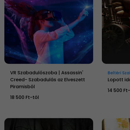
VR Szabadulószoba | Assassin'
Beltéri S
Creed- Szabadulás az Elveszett
Lopott id
Piramisból
14 500 Ft-
18 500 Ft-tól