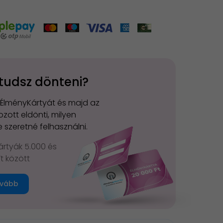
tudsz dönteni?
 ÉlményKártyát és majd az
zott eldönti, milyen
 szeretné felhasználni.
rtyák 5.000 és
Ft között
vább