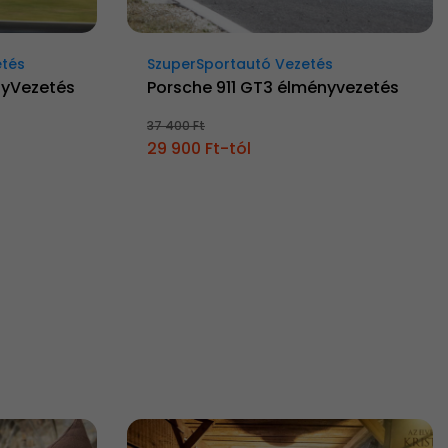
etés
SzuperSportautó Vezetés
nyVezetés
Porsche 911 GT3 élményvezetés
37 400 Ft
29 900 Ft-tól