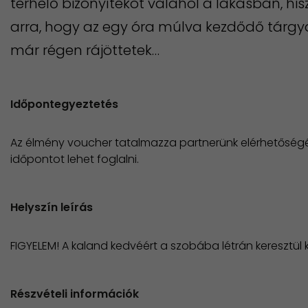
terhelő bizonyítékot valahol a lakásban, his
arra, hogy az egy óra múlva kezdődő tárgy
már régen rájöttetek…
Időpontegyeztetés
Az élmény voucher tatalmazza partnerünk elérhetőségé
időpontot lehet foglalni.
Helyszín leírás
FIGYELEM! A kaland kedvéért a szobába létrán keresztül 
Részvételi információk