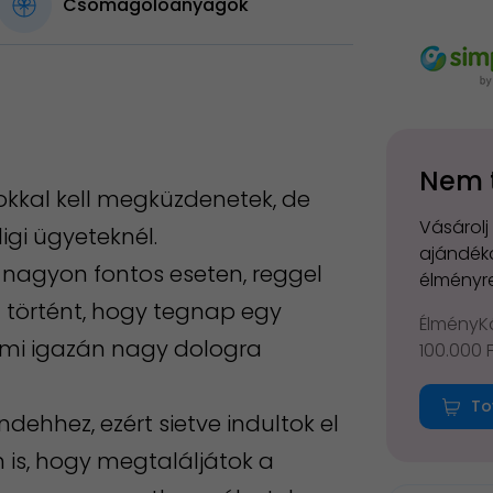
Csomagolóanyagok
Nem 
okkal kell megküzdenetek, de
Vásárolj
gi ügyeteknél.
ajándéko
y nagyon fontos eseten, reggel
élményre
n történt, hogy tegnap egy
ÉlményKá
ami igazán nagy dologra
100.000 
To
ndehhez, ezért sietve indultok el
 is, hogy megtaláljátok a