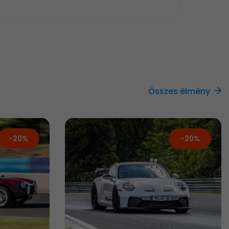
Összes élmény
-20%
-20%