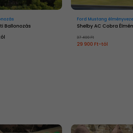
onozás
Ford Mustang élményvez
ti Ballonozás
Shelby AC Cobra Élmé
tól
37 400 Ft
29 900 Ft-tól