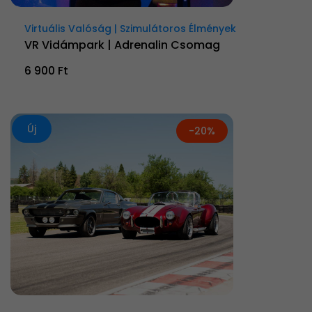
Virtuális Valóság | Szimulátoros Élmények
VR Vidámpark | Adrenalin Csomag
6 900 Ft
Új
-20%