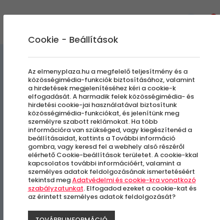
0
Cookie - Beállítások
Téli Élmények
Egyedi Élmények
Az elmenyplaza.hu a megfelelő teljesítmény és a
közösségimédia-funkciók biztosításához, valamint
a hirdetések megjelenítéséhez kéri a cookie-k
Hófánkozás Ranger
elfogadását. A harmadik felek közösségimédia- és
hirdetési cookie-jai használatával biztosítunk
Safarival Gyerekeknek
közösségimédia-funkciókat, és jelenítünk meg
személyre szabott reklámokat. Ha több
információra van szükséged, vagy kiegészítenéd a
beállításaidat, kattints a További információ
Mátrafüred
gombra, vagy keresd fel a webhely alsó részéről
elérhető Cookie-beállítások területet. A cookie-kkal
kapcsolatos további információért, valamint a
személyes adatok feldolgozásának ismertetéséért
tekintsd meg
Adatvédelmi és cookie-kra vonatkozó
szabályzatunkat
. Elfogadod ezeket a cookie-kat és
az érintett személyes adatok feldolgozását?
TOVÁBBI INFORMÁCIÓ