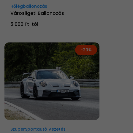
Hőlégballonozás
Városligeti Ballonozás
5 000 Ft-tól
-20%
SzuperSportautó Vezetés