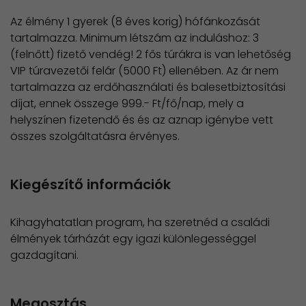
Az élmény 1 gyerek (8 éves korig) hófánkozását
tartalmazza. Minimum létszám az induláshoz: 3
(felnőtt) fizető vendég! 2 fős túrákra is van lehetőség
VIP túravezetői felár (5000 Ft) ellenében. Az ár nem
tartalmazza az erdőhasználati és balesetbiztosítási
díjat, ennek összege 999.- Ft/fő/nap, mely a
helyszínen fizetendő és és az aznap igénybe vett
összes szolgáltatásra érvényes.
Kiegészítő információk
Kihagyhatatlan program, ha szeretnéd a családi
élmények tárházát egy igazi különlegességgel
gazdagítani.
Megosztás