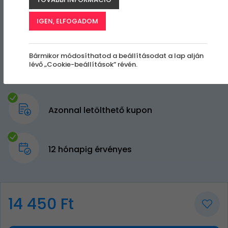
IGEN, ELFOGADOM
Bármikor módosíthatod a beállításodat a lap alján
lévő „Cookie-beállítások” révén.
Azonnal letölthető kupon
12 hónapig érvényes
14 450 Ft