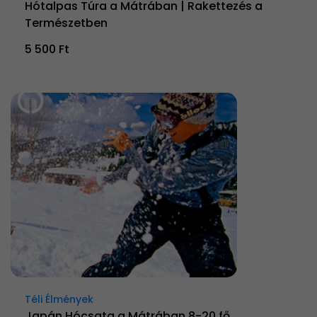
Hótalpas Túra a Mátrában | Rakettezés a
Természetben
5 500 Ft
Téli Élmények
Japán Hócsata a Mátrában 8-20 fő