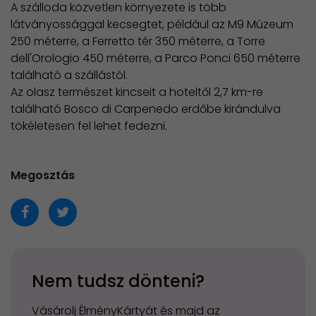
A szálloda közvetlen környezete is több
látványossággal kecsegtet, például az M9 Múzeum
250 méterre, a Ferretto tér 350 méterre, a Torre
dell'Orologio 450 méterre, a Parco Ponci 650 méterre
található a szállástól.
Az olasz természet kincseit a hoteltől 2,7 km-re
található Bosco di Carpenedo erdőbe kirándulva
tökéletesen fel lehet fedezni.
Megosztás
Nem tudsz dönteni?
Vásárolj ÉlményKártyát és majd az