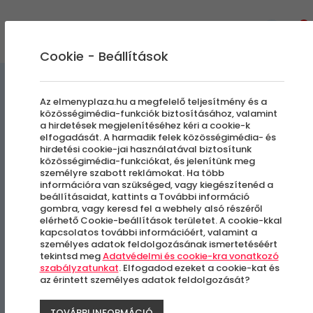
0
Cookie - Beállítások
Szállás és Wellness
Az elmenyplaza.hu a megfelelő teljesítmény és a
közösségimédia-funkciók biztosításához, valamint
a hirdetések megjelenítéséhez kéri a cookie-k
Hotel Centrale Venezia-
elfogadását. A harmadik felek közösségimédia- és
hirdetési cookie-jai használatával biztosítunk
Mestre***
közösségimédia-funkciókat, és jelenítünk meg
személyre szabott reklámokat. Ha több
információra van szükséged, vagy kiegészítenéd a
Külföldi városlátogatás
beállításaidat, kattints a További információ
gombra, vagy keresd fel a webhely alsó részéről
elérhető Cookie-beállítások területet. A cookie-kkal
Mestre, Olaszország
kapcsolatos további információért, valamint a
személyes adatok feldolgozásának ismertetéséért
tekintsd meg
Adatvédelmi és cookie-kra vonatkozó
szabályzatunkat
. Elfogadod ezeket a cookie-kat és
az érintett személyes adatok feldolgozását?
TOVÁBBI INFORMÁCIÓ