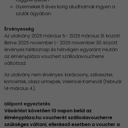
​Gyermekek 6 éves korig aludhatnak ingyen a
szülők ágyában
Érvényesség
Az utalvány 2025 március 5.- 2025 március 31. között
illetve 2025 november 1.- 2025 november 30. között
érvényes hétköznap és hétvégén egyaránt miután
az élménypláza vouchert szállodavoucherre
váltottad.
Az utalvány nem érvényes: karácsony, szilveszter,
koncertek, olasz ünnepek, Velencei Karnevál (február
14-március 4.).
Időpont egyeztetés
Vásárlást követően 10 napon belül az
élménypláza.hu voucherét szállodavoucherre
szükséges váltani, ellenkező esetben a voucher a