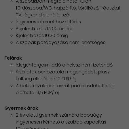
A szobákban megtalálható: külön
fürdőszoba/WC, hajszárító, törülköző, íróasztal,
TV, légkondicionáló, széf
Ingyenes internet hozzáférés
Bejelentkezés 14:00 órától
Kijelentkezés 10:30 óráig
A szobák pótágyazása nem lehetséges
Felárak
Idegenforgalmi adó a helyszínen fizetendő
Kisállatok behozatala megengedett plusz
költség ellenében 10 EUR/ éj
A hotel közelében privát parkolási lehetőség
elérhető 13,5 EUR/ éj
Gyermek árak
2 év alatti gyermek számára babaágy
ingyenesen kérhető a szabad kapacitás
függvényében