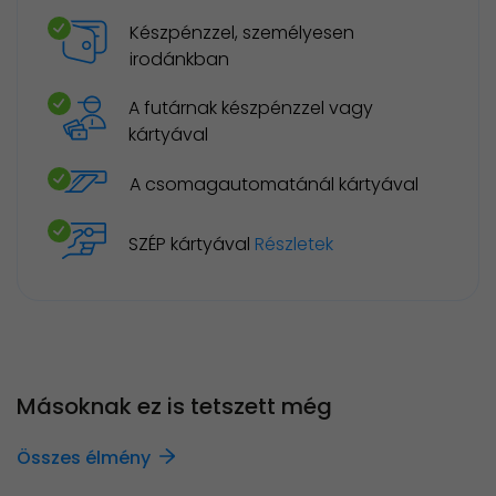
Készpénzzel, személyesen
irodánkban
A futárnak készpénzzel vagy
kártyával
A csomagautomatánál kártyával
SZÉP kártyával
Részletek
Másoknak ez is tetszett még
Összes élmény