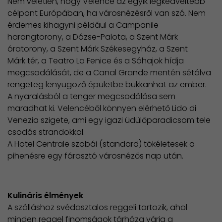
Nem véletlen, hogy Velence az egyik legkedveltebb
célpont Európában, ha városnézésről van szó. Nem
érdemes kihagyni például a Campanile
harangtorony, a Dózse-Palota, a Szent Márk
óratorony, a Szent Márk Székesegyház, a Szent
Márk tér, a Teatro La Fenice és a Sóhajok hídja
megcsodálását, de a Canal Grande mentén sétálva
rengeteg lenyügöző épületbe bukkanhat az ember.
A nyaralásból a tenger megcsodálása sem
maradhat ki. Velencéből könnyen elérhető Lido di
Venezia szigete, ami egy igazi üdülőparadicsom tele
csodás strandokkal.
​A Hotel Centrale szobái (standard) tökéletesek a
pihenésre egy fárasztó városnézős nap után.
Kulináris élmények
A szálláshoz svédasztalos reggeli tartozik, ahol
minden reggel finomságok tárháza várja a