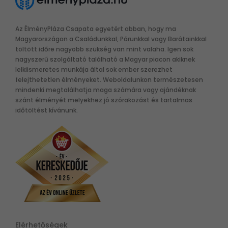
Az ÉlményPláza Csapata egyetért abban, hogy ma
Magyarországon a Családunkkal, Párunkkal vagy Barátainkkal
töltött időre nagyobb szükség van mint valaha. Igen sok
nagyszerű szolgáltató található a Magyar piacon akiknek
lelkiismeretes munkája által sok ember szerezhet
felejthetetlen élményeket. Weboldalunkon természetesen
mindenki megtalálhatja maga számára vagy ajándéknak
szánt élményét melyekhez jó szórakozást és tartalmas
időtöltést kívánunk.
Elérhetőségek