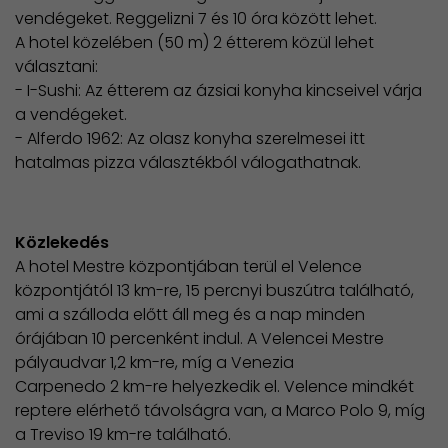
vendégeket. Reggelizni 7 és 10 óra között lehet.
A hotel közelében (50 m) 2 étterem közül lehet
választani:
- I-Sushi: Az étterem az ázsiai konyha kincseivel várja
a vendégeket.
- Alferdo 1962: Az olasz konyha szerelmesei itt
hatalmas pizza választékból válogathatnak.
Közlekedés
A hotel Mestre központjában terül el Velence
központjától 13 km-re, 15 percnyi buszútra található,
ami a szálloda előtt áll meg és a nap minden
órájában 10 percenként indul. A Velencei Mestre
pályaudvar 1,2 km-re, míg a Venezia
Carpenedo 2 km-re helyezkedik el. Velence mindkét
reptere elérhető távolságra van, a Marco Polo 9, míg
a Treviso 19 km-re található.