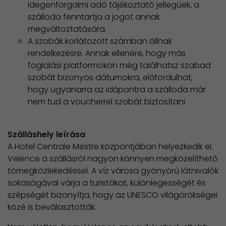
idegenforgalmi adó tájékoztató jellegűek, a
szálloda fenntartja a jogot annak
megváltoztatására.
A szobák korlátozott számban állnak
rendelkezésre. Annak ellenére, hogy más
foglalási platformokon még találhatsz szabad
szobát bizonyos dátumokra, előfordulhat,
​hogy ugyanarra az időpontra a szálloda már
nem tud a voucherrel szobát biztosítani
Szálláshely leírása
A Hotel Centrale Mestre
központjában helyezkedik el.
Velence a szállásról nagyon könnyen megközelíthető
tömegközlekedéssel. A víz városa gyönyörű látnivalók
sokaságával várja a turistákat, különlegességét és
szépségét bizonyítja, hogy az UNESCO világörökségei
közé is beválasztották.