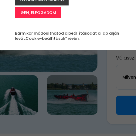
A
le
IGEN, ELFOGADOM
k
Bármikor módosíthatod a beállításodat a lap alján
lévő „Cookie-beállítások” révén.
24 0
Válassz 
Milye