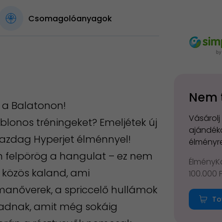
Csomagolóanyagok
Nem 
 a Balatonon!
Vásárolj
lonos tréningeket? Emeljétek új
ajándéko
gazdag Hyperjet élménnyel!
élményre
n felpörög a hangulat – ez nem
ÉlményKá
 közös kaland, ami
100.000 
manőverek, a spriccelő hullámok
To
 adnak, amit még sokáig