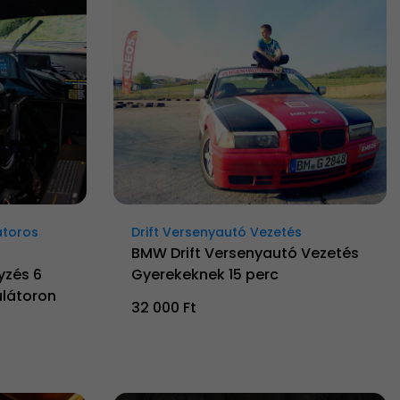
átoros
Drift Versenyautó Vezetés
BMW Drift Versenyautó Vezetés
yzés 6
Gyerekeknek 15 perc
látoron
32 000 Ft