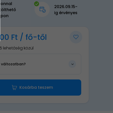
zonnal
2026.09.15-
tölthető
ig érvényes
upon
00 Ft / fő-től
5 lehetőség közül
n változatban?
Kosárba teszem