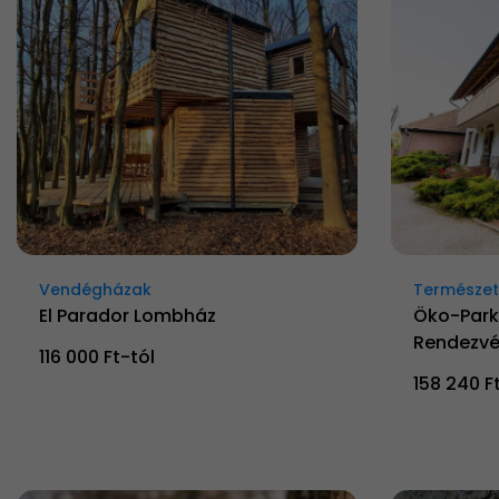
Vendégházak
Természetk
El Parador Lombház
Öko-Park
Rendezvé
116 000 Ft-tól
158 240 F