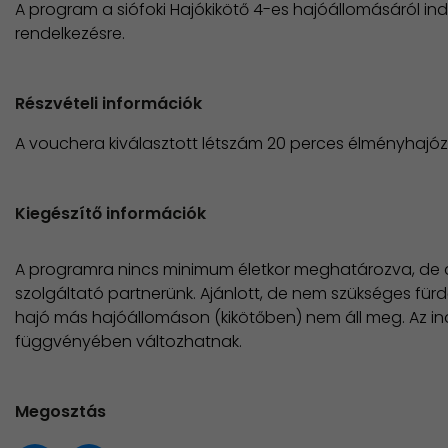
A program a siófoki Hajókikötő 4-es hajóállomásáról indu
rendelkezésre.
Részvételi információk
A vouchera kiválasztott létszám 20 perces élményhajóz
Kiegészítő információk
A programra nincs minimum életkor meghatározva, de a j
szolgáltató partnerünk. Ajánlott, de nem szükséges fürdő
hajó más hajóállomáson (kikötőben) nem áll meg. Az ind
függvényében változhatnak.
Megosztás