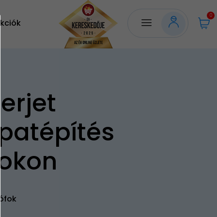
0
kciók
erjet
patépítés
fokon
ófok