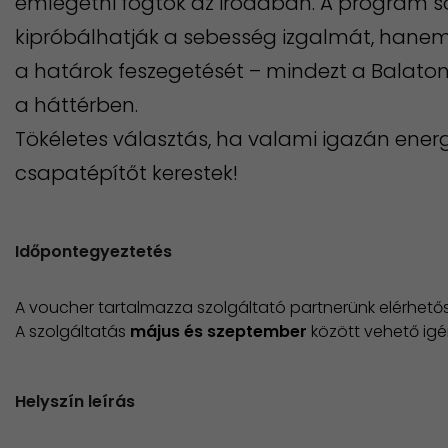
emlegetni fogtok az irodában. A program 
kipróbálhatják a sebesség izgalmát, hanem 
a határok feszegetését – mindezt a Balaton
a háttérben.
Tökéletes választás, ha valami igazán ener
csapatépítőt kerestek!
Időpontegyeztetés
A voucher tartalmazza szolgáltató partnerünk elérhetős
A szolgáltatás
május és szeptember
között vehető ig
Helyszín leírás