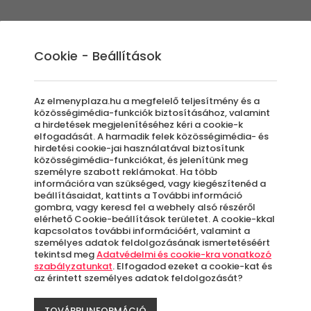
Élmények
Ajándék ötletek
Újdonságok
A
Cookie - Beállítások
Az elmenyplaza.hu a megfelelő teljesítmény és a
közösségimédia-funkciók biztosításához, valamint
a hirdetések megjelenítéséhez kéri a cookie-k
Hyp
elfogadását. A harmadik felek közösségimédia- és
hirdetési cookie-jai használatával biztosítunk
közösségimédia-funkciókat, és jelenítünk meg
személyre szabott reklámokat. Ha több
csa
információra van szükséged, vagy kiegészítenéd a
beállításaidat, kattints a További információ
gombra, vagy keresd fel a webhely alsó részéről
Sió
elérhető Cookie-beállítások területet. A cookie-kkal
kapcsolatos további információért, valamint a
személyes adatok feldolgozásának ismertetéséért
tekintsd meg
Adatvédelmi és cookie-kra vonatkozó
szabályzatunkat
. Elfogadod ezeket a cookie-kat és
az érintett személyes adatok feldolgozását?
Si
TOVÁBBI INFORMÁCIÓ