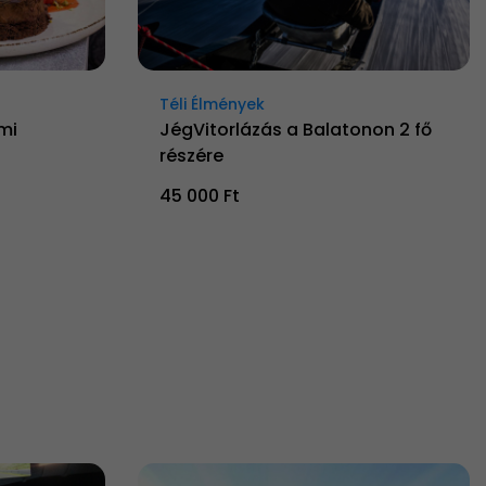
Téli Élmények
mi
JégVitorlázás a Balatonon 2 fő
részére
45 000 Ft