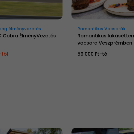
ang élményvezetés
Romantikus Vacsorák
C Cobra ÉlményVezetés
Romantikus lakásétter
vacsora Veszprémben
-tól
59 000 Ft-tól