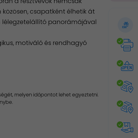
során a résztvevők nemcsak
közösen, csapatként élhetik át
 lélegzetelállító panorámájával
gikus, motiváló és rendhagyó
égét, melyen időpontot lehet egyeztetni.
énybe.