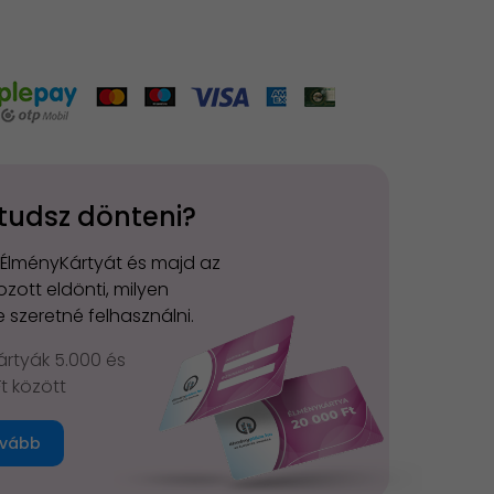
tudsz dönteni?
 ÉlményKártyát és majd az
zott eldönti, milyen
 szeretné felhasználni.
rtyák 5.000 és
Ft között
vább