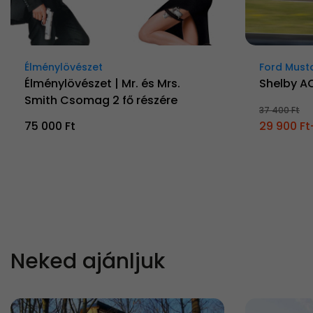
Élménylövészet
Ford Must
Élménylövészet | Mr. és Mrs.
Shelby A
Smith Csomag 2 fő részére
37 400 Ft
75 000 Ft
29 900 Ft
Neked ajánljuk