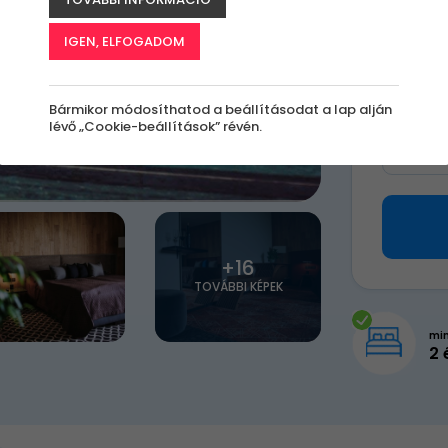
98 0
IGEN, ELFOGADOM
Válassz 
Bármikor módosíthatod a beállításodat a lap alján
lévő „Cookie-beállítások” révén.
Milye
+16
TOVÁBBI KÉPEK
mi
2 