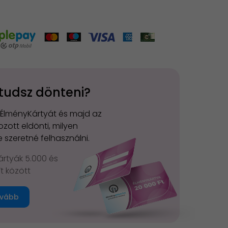
tudsz dönteni?
 ÉlményKártyát és majd az
zott eldönti, milyen
 szeretné felhasználni.
rtyák 5.000 és
Ft között
vább