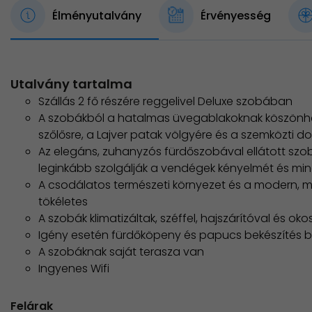
Élményutalvány
Érvényesség
Utalvány tartalma
Szállás 2 fő részére reggelivel Deluxe szobában
A szobákból a hatalmas üvegablakoknak köszönh
szőlősre, a Lajver patak völgyére és a szemközti 
Az elegáns, zuhanyzós fürdőszobával ellátott szobá
leginkább szolgálják a vendégek kényelmét és mi
A csodálatos természeti környezet és a modern, mi
tökéletes
A szobák klimatizáltak, széffel, hajszárítóval és ok
Igény esetén fürdőköpeny és papucs bekészítés bi
A szobáknak saját terasza van
Ingyenes Wifi
Felárak