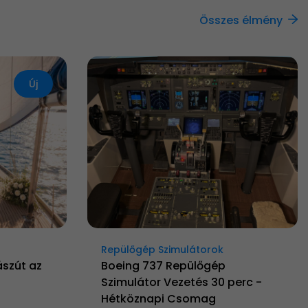
Összes élmény
Új
Repülőgép Szimulátorok
ászút az
Boeing 737 Repülőgép
Szimulátor Vezetés 30 perc -
Hétköznapi Csomag