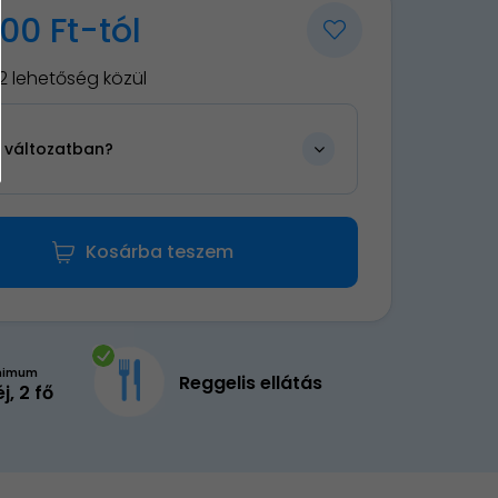
00 Ft-tól
2 lehetőség közül
n változatban?
Kosárba teszem
nimum
Reggelis ellátás
éj, 2 fő