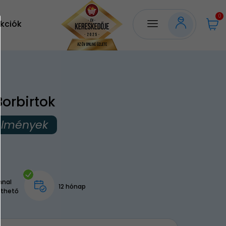
0
kciók
Borbirtok
élmények
a
nnal
12 hónap
lthető