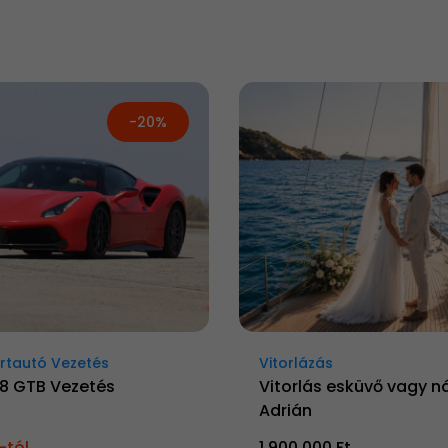
-20%
rtautó Vezetés
Vitorlázás
88 GTB Vezetés
Vitorlás esküvő vagy n
Adrián
-tól
1 900 000 Ft