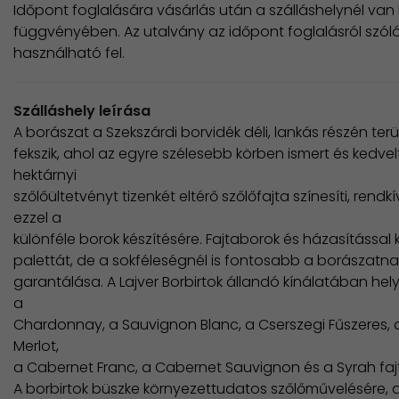
Időpont foglalására vásárlás után a szálláshelynél van
függvényében. Az utalvány az időpont foglalásról szóló
használható fel.
Szálláshely leírása
A borászat a Szekszárdi borvidék déli, lankás részén terü
fekszik, ahol az egyre szélesebb körben ismert és kedvelt 
hektárnyi
szőlőültetvényt tizenkét eltérő szőlőfajta színesíti, rend
ezzel a
különféle borok készítésére. Fajtaborok és házasítással
palettát, de a sokféleségnél is fontosabb a borászat
garantálása. A Lajver Borbirtok állandó kínálatában helyet
a
Chardonnay, a Sauvignon Blanc, a Cserszegi Fűszeres, a 
Merlot,
a Cabernet Franc, a Cabernet Sauvignon és a Syrah fajt
A borbirtok büszke környezettudatos szőlőművelésére, 