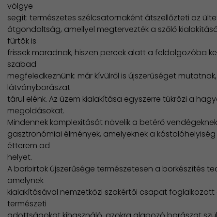
völgye
segít: természetes szélcsatornaként átszellőzteti az ült
átgondoltság, amellyel megtervezték a szőlő kialakítását
fürtök is
frissek maradnak, hiszen percek alatt a feldolgozóba ke
szabad
megfeledkeznünk: már kívülről is újszerűséget mutatna
látványborászat
tárul elénk. Az üzem kialakítása egyszerre tükrözi a h
megoldásokat.
Mindennek komplexitását növelik a betérő vendégeknek n
gasztronómiai élmények, amelyeknek a kóstolóhelyiség
étterem ad
helyet.
A borbirtok újszerűsége természetesen a borkészítés t
amelynek
kialakításával nemzetközi szakértői csapat foglalkozot
természeti
adottságokat kihasználó, azokra alapozó borászat szület