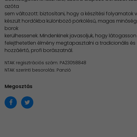
azóta
sem változott: biztosítani, hogy a készítési folyamatok
készült hordókba különböző pörkölésű, magas minőségű,
borok
kerülhessenek. Mindenkinek javasoljuk, hogy látogasson el
felejthetetlen élmény megtapasztalni a tradicionális é
hozzáértő, profi borászatnál.
NTAK regisztrációs szám: PA23058848
NTAK szerinti besorolás: Panzió
Megosztás