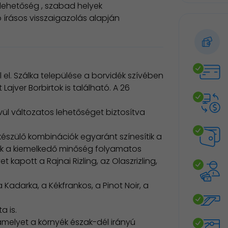
 lehetőség , szabad helyek
 írásos visszaigazolás alapján
l el. Szálka települése a borvidék szívében
Lajver Borbirtok is található. A 26
kívül változatos lehetőséget biztosítva
 készülő kombinációk egyaránt színesítik a
nak a kiemelkedő minőség folyamatos
 kapott a Rajnai Rizling, az Olaszrizling,
Kadarka, a Kékfrankos, a Pinot Noir, a
a is.
amelyet a környék észak-dél irányú