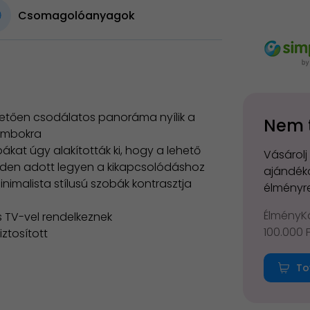
Csomagolóanyagok
etően csodálatos panoráma nyílik a
Nem 
dombokra
kat úgy alakították ki, hogy a lehető
Vásárolj
nden adott legyen a kikapcsolódáshoz
ajándéko
nimalista stílusú szobák kontrasztja
élményre
ÉlményKá
os TV-vel rendelkeznek
100.000 
ztosított
To