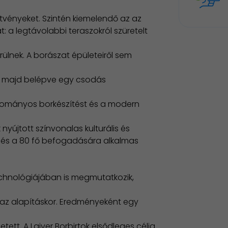
etvényeket. Szintén kiemelendő az az
: a legtávolabbi teraszokról szüretelt
rülnek. A borászat épületeiről sem
k, majd belépve egy csodás
agyományos borkészítést és a modern
yújtott színvonalas kulturális és
 és a 80 fő befogadására alkalmas
echnológiájában is megmutatkozik,
t az alapításkor. Eredményeként egy
ett. A Lajver Borbirtok elsődleges célja