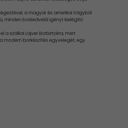
 végeztével, a magyar és amerikai tölgyből
 minden borkedvelői igényt kielégítő
 a szálkai Lajver Borbirtokra, mert
s a modern borkészítés egyvelegét, egy