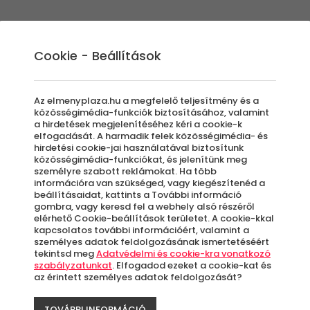
Élmények
Ajándék ötletek
Újdonságok
A
Cookie - Beállítások
Az elmenyplaza.hu a megfelelő teljesítmény és a
közösségimédia-funkciók biztosításához, valamint
a hirdetések megjelenítéséhez kéri a cookie-k
Lajver 
elfogadását. A harmadik felek közösségimédia- és
hirdetési cookie-jai használatával biztosítunk
közösségimédia-funkciókat, és jelenítünk meg
Boros 
személyre szabott reklámokat. Ha több
információra van szükséged, vagy kiegészítenéd a
beállításaidat, kattints a További információ
Szálk
gombra, vagy keresd fel a webhely alsó részéről
elérhető Cookie-beállítások területet. A cookie-kkal
kapcsolatos további információért, valamint a
személyes adatok feldolgozásának ismertetéséért
Azo
tekintsd meg
Adatvédelmi és cookie-kra vonatkozó
letö
szabályzatunkat
. Elfogadod ezeket a cookie-kat és
az érintett személyes adatok feldolgozását?
TOVÁBBI INFORMÁCIÓ