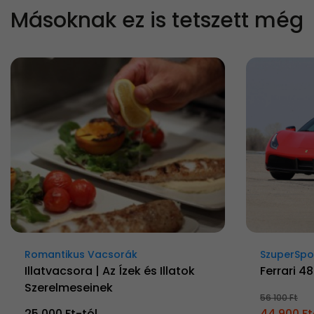
Másoknak ez is tetszett még
Romantikus Vacsorák
SzuperSpo
Illatvacsora | Az Ízek és Illatok
Ferrari 4
Szerelmeseinek
56 100 Ft
25 000 Ft-tól
44 900 Ft