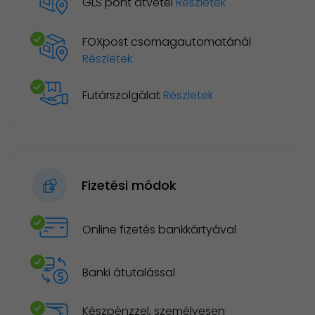
GLS pont átvétel
Részletek
FOXpost csomagautomatánál
Részletek
Futárszolgálat
Részletek
Fizetési módok
Online fizetés bankkártyával
Banki átutalással
Készpénzzel, személyesen