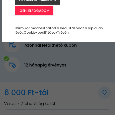
IGEN, ELFOGADOM
Bármikor módosíthatod a beállításodat a lap alján
lévő „Cookie-beállítások” révén.
Azonnal letölthető kupon
12 hónapig érvényes
6 000 Ft-tól
Válassz 2 lehetőség közül