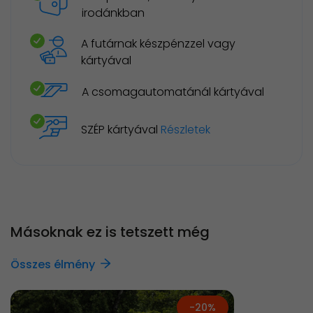
irodánkban
A futárnak készpénzzel vagy
kártyával
A csomagautomatánál kártyával
SZÉP kártyával
Részletek
Másoknak ez is tetszett még
Összes élmény
-20%