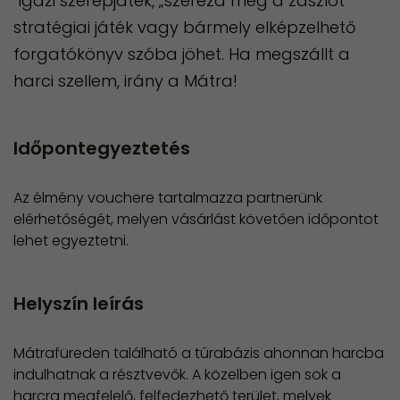
Igazi szerepjáték, „szerezd meg a zászlót”
stratégiai játék vagy bármely elképzelhető
forgatókönyv szóba jöhet. Ha megszállt a
harci szellem, irány a Mátra!
Időpontegyeztetés
Az élmény vouchere tartalmazza partnerünk
elérhetőségét, melyen vásárlást követően időpontot
lehet egyeztetni.
Helyszín leírás
Mátrafüreden található a túrabázis ahonnan harcba
indulhatnak a résztvevők. A közelben igen sok a
harcra megfelelő, felfedezhető terület, melyek