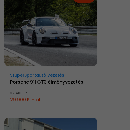
SzuperSportautó Vezetés
Porsche 911 GT3 élményvezetés
37 400 Ft
29 900 Ft-tól