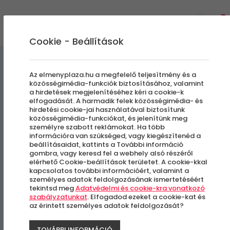
0
Cookie - Beállítások
Lézerharc
Extrém Élmények
Az elmenyplaza.hu a megfelelő teljesítmény és a
közösségimédia-funkciók biztosításához, valamint
a hirdetések megjelenítéséhez kéri a cookie-k
Lézerharc a Mátrában
elfogadását. A harmadik felek közösségimédia- és
hirdetési cookie-jai használatával biztosítunk
közösségimédia-funkciókat, és jelenítünk meg
személyre szabott reklámokat. Ha több
Mátrafüred
információra van szükséged, vagy kiegészítenéd a
beállításaidat, kattints a További információ
gombra, vagy keresd fel a webhely alsó részéről
elérhető Cookie-beállítások területet. A cookie-kkal
kapcsolatos további információért, valamint a
személyes adatok feldolgozásának ismertetéséért
tekintsd meg
Adatvédelmi és cookie-kra vonatkozó
szabályzatunkat
. Elfogadod ezeket a cookie-kat és
az érintett személyes adatok feldolgozását?
TOVÁBBI INFORMÁCIÓ