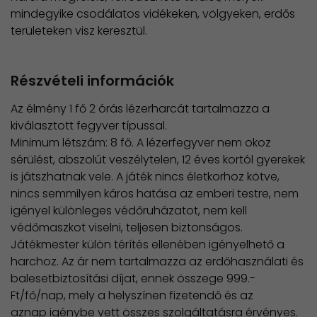
mindegyike csodálatos vidékeken, völgyeken, erdős
területeken visz keresztül.
Részvételi információk
Az élmény 1 fő 2 órás lézerharcát tartalmazza a
kiválasztott fegyver típussal.
​Minimum létszám: 8 fő. A lézerfegyver nem okoz
sérülést, abszolút veszélytelen, 12 éves kortól gyerekek
is játszhatnak vele. A játék nincs életkorhoz kötve,
nincs semmilyen káros hatása az emberi testre, nem
igényel különleges védőruházatot, nem kell
védőmaszkot viselni, teljesen biztonságos.
Játékmester külön térítés ellenében igényelhető a
harchoz. Az ár nem tartalmazza az erdőhasználati és
balesetbiztosítási díjat, ennek összege 999.-
Ft/fő/nap, mely a helyszínen fizetendő és az
aznap igénybe vett összes szolgáltatásra érvényes.