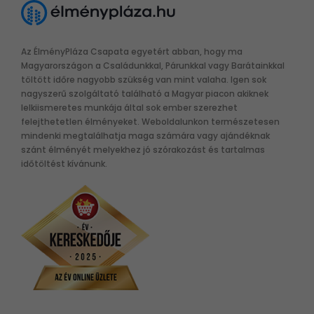
Az ÉlményPláza Csapata egyetért abban, hogy ma
Magyarországon a Családunkkal, Párunkkal vagy Barátainkkal
töltött időre nagyobb szükség van mint valaha. Igen sok
nagyszerű szolgáltató található a Magyar piacon akiknek
lelkiismeretes munkája által sok ember szerezhet
felejthetetlen élményeket. Weboldalunkon természetesen
mindenki megtalálhatja maga számára vagy ajándéknak
szánt élményét melyekhez jó szórakozást és tartalmas
időtöltést kívánunk.