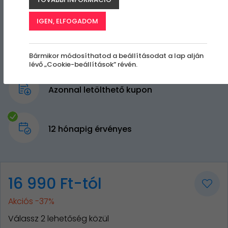
IGEN, ELFOGADOM
Bármikor módosíthatod a beállításodat a lap alján
lévő „Cookie-beállítások” révén.
Azonnal letölthető kupon
12 hónapig érvényes
16 990 Ft-tól
Akciós -37%
Válassz 2 lehetőség közül