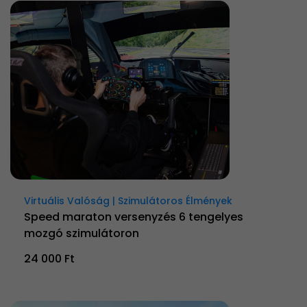
Virtuális Valóság | Szimulátoros Élmények
Speed maraton versenyzés 6 tengelyes
mozgó szimulátoron
24 000 Ft