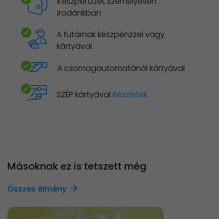
Készpénzzel, személyesen
irodánkban
A futárnak készpénzzel vagy
kártyával
A csomagautomatánál kártyával
SZÉP kártyával
Részletek
Másoknak ez is tetszett még
Összes élmény