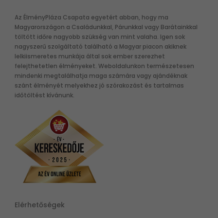
Az ÉlményPláza Csapata egyetért abban, hogy ma
Magyarországon a Családunkkal, Párunkkal vagy Barátainkkal
töltött időre nagyobb szükség van mint valaha. Igen sok
nagyszerű szolgáltató található a Magyar piacon akiknek
lelkiismeretes munkája által sok ember szerezhet
felejthetetlen élményeket. Weboldalunkon természetesen
mindenki megtalálhatja maga számára vagy ajándéknak
szánt élményét melyekhez jó szórakozást és tartalmas
időtöltést kívánunk.
Elérhetőségek