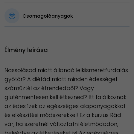
Csomagolóanyagok
Élmény leírása
Nassolásod miatt állandó lelkiismeretfurdalás
gyötör? A diétád miatt minden édességet
száműztél az étrendedből? Vagy
gluténmentesen kell étkezned? Itt találkoznak
az édes ízek az egészséges alapanyagokkal
és elkészítési módszerekkel! Ez a kurzus Rád
vár, ha szeretnél változtatni életmódodon,
beleértve az étkezéseket is! Az egészséges