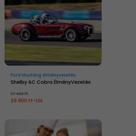
Ford Mustang élményvezetés
Shelby AC Cobra ÉlményVezetés
37 400 Ft
29 900 Ft-tól