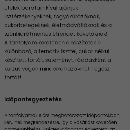
ételek barátain kívül ajánljuk
lisztérzékenyeknek, fogyókúrázóknak,
cukorbetegeknek, életmódváltóknak és a
szénhidrátmentes étrendet követőknek!
A tanfolyam keretében elkészítetek 5
különböző, alternatív liszttel, cukor nélkül
készített tortát, süteményt, ráadásként a
kurzus végén mindenki hazavihet 1 egész
tortát!
Időpontegyeztetés
A tanfolyamok előre meghatározott időpontokban
kerülnek megrendezésre, így a vásárlást követően
partnerünkkel szükséges időpontot egyeztetni az