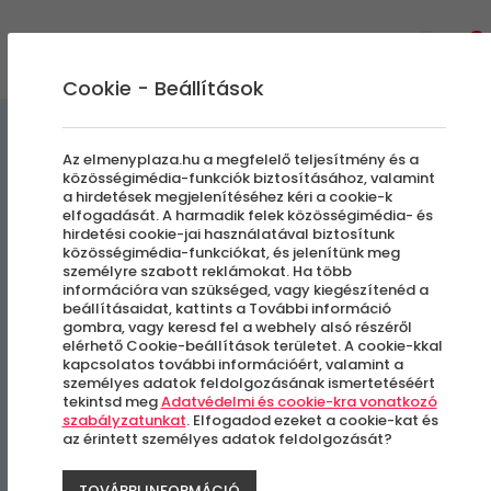
0
Cookie - Beállítások
Gasztronómiai Kalandok
Az elmenyplaza.hu a megfelelő teljesítmény és a
közösségimédia-funkciók biztosításához, valamint
a hirdetések megjelenítéséhez kéri a cookie-k
Mentes sütemény kurzus
elfogadását. A harmadik felek közösségimédia- és
hirdetési cookie-jai használatával biztosítunk
közösségimédia-funkciókat, és jelenítünk meg
személyre szabott reklámokat. Ha több
Budapest, I. kerület
információra van szükséged, vagy kiegészítenéd a
beállításaidat, kattints a További információ
gombra, vagy keresd fel a webhely alsó részéről
-37%
elérhető Cookie-beállítások területet. A cookie-kkal
kapcsolatos további információért, valamint a
személyes adatok feldolgozásának ismertetéséért
tekintsd meg
Adatvédelmi és cookie-kra vonatkozó
szabályzatunkat
. Elfogadod ezeket a cookie-kat és
az érintett személyes adatok feldolgozását?
TOVÁBBI INFORMÁCIÓ