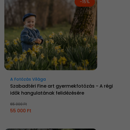
-15%
A Fotózás Világa
Szabadtéri Fine art gyermekfotózás - A régi
idők hangulatának felidézésére
65 000 Ft
55 000 Ft