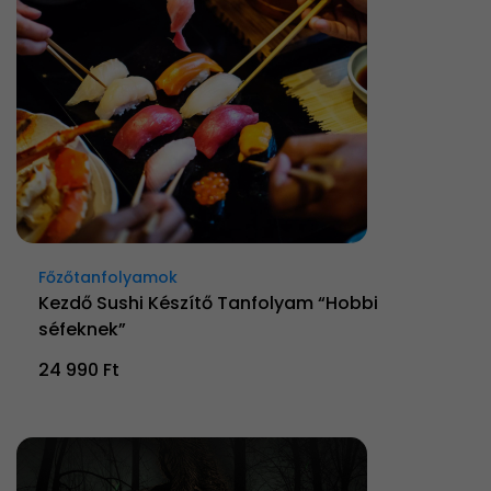
Főzőtanfolyamok
Kezdő Sushi Készítő Tanfolyam “Hobbi
séfeknek”
24 990 Ft