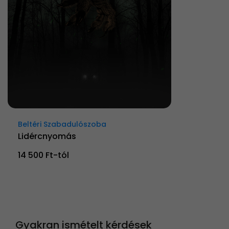
Beltéri Szabadulószoba
Lidércnyomás
14 500 Ft-tól
Gyakran ismételt kérdések