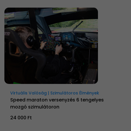
Virtuális Valóság | Szimulátoros Élmények
Speed maraton versenyzés 6 tengelyes
mozgó szimulátoron
24 000 Ft