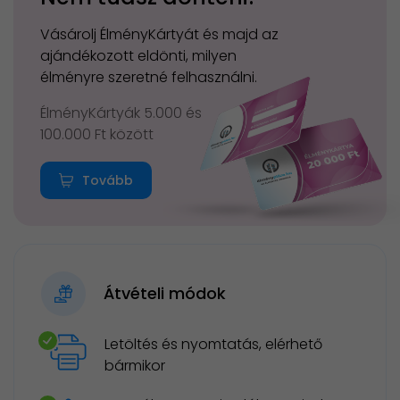
Vásárolj ÉlményKártyát és majd az
ajándékozott eldönti, milyen
élményre szeretné felhasználni.
ÉlményKártyák 5.000 és
100.000 Ft között
Tovább
Átvételi módok
Letöltés és nyomtatás, elérhető
bármikor