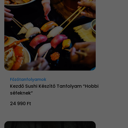
Főzőtanfolyamok
Kezdő Sushi Készítő Tanfolyam “Hobbi
séfeknek”
24 990 Ft