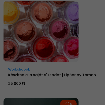
Workshopok
Készítsd el a saját rúzsodat | LipBar by Toman
25 000 Ft
-19%