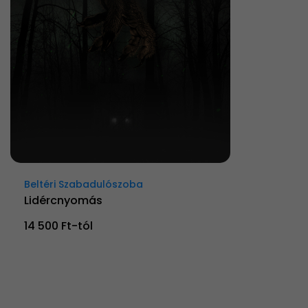
Beltéri Szabadulószoba
Lidércnyomás
14 500 Ft-tól