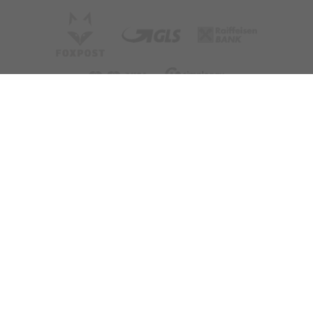
Adatvédelmi tájékoztató
Felhasználási feltételek
Cookie - Beállítások
Copyright © 2021 elmenyplaza.hu - Minden jog fenntartva