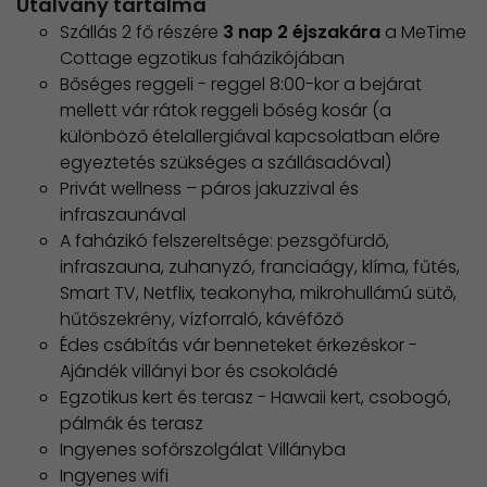
Utalvány tartalma
Szállás 2 fő részére
3 nap 2 éjszakára
a MeTime
Cottage egzotikus faházikójában
Bőséges reggeli - reggel 8:00-kor a bejárat
mellett vár rátok reggeli bőség kosár (a
különböző ételallergiával kapcsolatban előre
egyeztetés szükséges a szállásadóval)
Privát wellness – páros jakuzzival és
infraszaunával
A faházikó felszereltsége: pezsgőfürdő,
infraszauna, zuhanyzó, franciaágy, klíma, fűtés,
Smart TV, Netflix, teakonyha, mikrohullámú sütő,
hűtőszekrény, vízforraló, kávéfőző
Édes csábítás vár benneteket érkezéskor -
Ajándék villányi bor és csokoládé
Egzotikus kert és terasz - Hawaii kert, csobogó,
pálmák és terasz
Ingyenes sofőrszolgálat Villányba
Ingyenes wifi