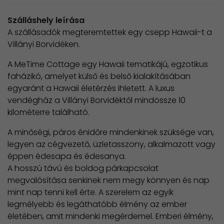
Szálláshely leírása
A szállásadók megteremtettek egy csepp Hawaii-t a
Villányi Borvidéken.
A MeTime Cottage egy Hawaii tematikájú, egzotikus
faházikó, amelyet külső és belső kialakításában
egyaránt a Hawaii életérzés ihletett. A luxus
vendégház a Villányi Borvidéktől mindössze 10
kilométerre található.
A minőségi, páros énidőre mindenkinek szüksége van,
legyen az cégvezető, üzletasszony, alkalmazott vagy
éppen édesapa és édesanya.
A hosszú távú és boldog párkapcsolat
megvalósítása senkinek nem megy könnyen és nap
mint nap tenni kell érte. A szerelem az egyik
legmélyebb és legáthatóbb élmény az ember
életében, amit mindenki megérdemel. Emberi élmény,