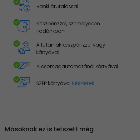
Banki átutalással
Készpénzzel, személyesen
irodánkban
A futárnak készpénzzel vagy
kártyával
A csomagautomatánál kártyával
SZÉP kártyával
Részletek
Másoknak ez is tetszett még