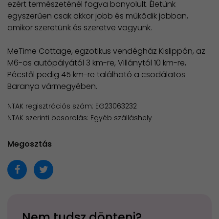
ezért természeténél fogva bonyolult. Életünk
egyszerűen csak akkor jobb és működik jobban,
amikor szeretünk és szeretve vagyunk.
MeTime Cottage, egzotikus vendégház Kislippón, az
M6-os autópályától 3 km-re, Villánytól 10 km-re,
Pécstől pedig 45 km-re található a csodálatos
Baranya vármegyében.
NTAK regisztrációs szám: EG23063232
NTAK szerinti besorolás: Egyéb szálláshely
Megosztás
Nem tudsz dönteni?