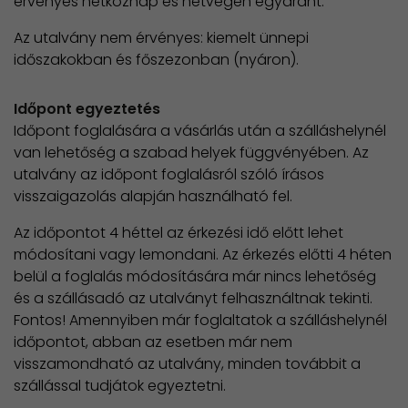
érvényes hétköznap és hétvégén egyaránt.
Az utalvány nem érvényes: kiemelt ünnepi
időszakokban és főszezonban (nyáron).
Időpont egyeztetés
Időpont foglalására a vásárlás után a szálláshelynél
van lehetőség a szabad helyek függvényében. Az
utalvány az időpont foglalásról szóló írásos
visszaigazolás alapján használható fel.
Az időpontot 4 héttel az érkezési idő előtt lehet
módosítani vagy lemondani. Az érkezés előtti 4 héten
belül a foglalás módosítására már nincs lehetőség
és a szállásadó az utalványt felhasználtnak tekinti.
Fontos! Amennyiben már foglaltatok a szálláshelynél
időpontot, abban az esetben már nem
visszamondható az utalvány, minden továbbit a
szállással tudjátok egyeztetni.