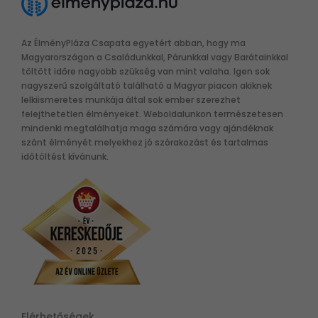
Az ÉlményPláza Csapata egyetért abban, hogy ma
Magyarországon a Családunkkal, Párunkkal vagy Barátainkkal
töltött időre nagyobb szükség van mint valaha. Igen sok
nagyszerű szolgáltató található a Magyar piacon akiknek
lelkiismeretes munkája által sok ember szerezhet
felejthetetlen élményeket. Weboldalunkon természetesen
mindenki megtalálhatja maga számára vagy ajándéknak
szánt élményét melyekhez jó szórakozást és tartalmas
időtöltést kívánunk.
Elérhetőségek