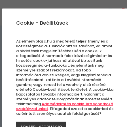
0
Cookie - Beállítások
Szállás és Wellness
Az elmenyplaza.hu a megfelelő teljesítmény és a
közösségimédia-funkciók biztosításához, valamint
a hirdetések megjelenítéséhez kéri a cookie-k
MeTime Cottage – Az egzotikus
elfogadását. A harmadik felek közösségimédia- és
hirdetési cookie-jai használatával biztosítunk
faházikó
közösségimédia-funkciókat, és jelenítünk meg
személyre szabott reklámokat. Ha több
információra van szükséged, vagy kiegészítenéd a
Hosszú Érvényesség
beállításaidat, kattints a További információ
gombra, vagy keresd fel a webhely alsó részéről
elérhető Cookie-beállítások területet. A cookie-kkal
Kislippó
kapcsolatos további információért, valamint a
személyes adatok feldolgozásának ismertetéséért
tekintsd meg
Adatvédelmi és cookie-kra vonatkozó
szabályzatunkat
. Elfogadod ezeket a cookie-kat és
az érintett személyes adatok feldolgozását?
TOVÁBBI INFORMÁCIÓ