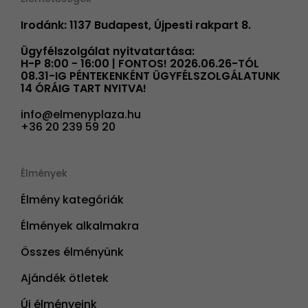
Irodánk: 1137 Budapest, Újpesti rakpart 8.
Ügyfélszolgálat nyitvatartása:
H-P 8:00 - 16:00 | FONTOS! 2026.06.26-TÓL
08.31-IG PÉNTEKENKÉNT ÜGYFÉLSZOLGÁLATUNK
14 ÓRÁIG TART NYITVA!
info@elmenyplaza.hu
+36 20 239 59 20
Élmények
Élmény kategóriák
Élmények alkalmakra
Összes élményünk
Ajándék ötletek
Új élményeink