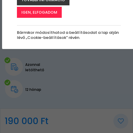
IGEN, ELFOGADOM
Bármikor módosíthatod a beállításodat a lap alján
lévő „Cookie-beállítások” révén.
Azonnal
letölthető
12 hónap
190 000 Ft