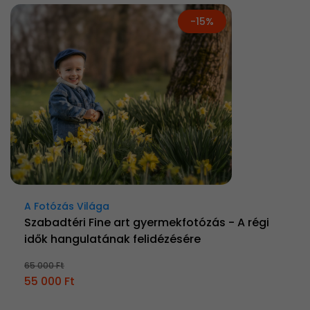
-15%
A Fotózás Világa
Szabadtéri Fine art gyermekfotózás - A régi
idők hangulatának felidézésére
65 000 Ft
55 000 Ft