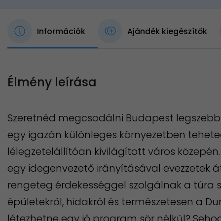
Információk
Ajándék kiegészítők
Élmény leírása
Szeretnéd megcsodálni Budapest legszebb 
egy igazán különleges környezetben tehet
lélegzetelállítóan kivilágított város közepén.
egy idegenvezető irányításával evezzetek á
rengeteg érdekességgel szolgálnak a túra s
épületekről, hidakról és természetesen a Du
létezhetne egy jó program sör nélkül? Sehog