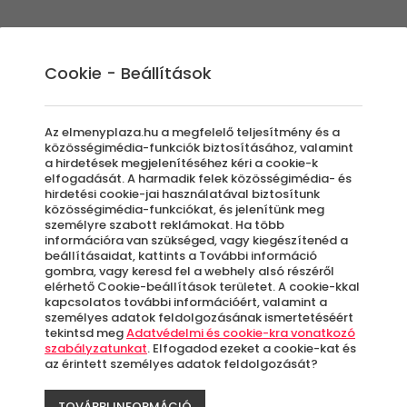
Élmények
Ajándék ötletek
Újdonságok
A
Cookie - Beállítások
Az elmenyplaza.hu a megfelelő teljesítmény és a
közösségimédia-funkciók biztosításához, valamint
a hirdetések megjelenítéséhez kéri a cookie-k
Nap
elfogadását. A harmadik felek közösségimédia- és
hirdetési cookie-jai használatával biztosítunk
-20%
közösségimédia-funkciókat, és jelenítünk meg
személyre szabott reklámokat. Ha több
Haj
információra van szükséged, vagy kiegészítenéd a
beállításaidat, kattints a További információ
gombra, vagy keresd fel a webhely alsó részéről
Ide
elérhető Cookie-beállítások területet. A cookie-kkal
kapcsolatos további információért, valamint a
személyes adatok feldolgozásának ismertetéséért
tekintsd meg
Adatvédelmi és cookie-kra vonatkozó
szabályzatunkat
. Elfogadod ezeket a cookie-kat és
az érintett személyes adatok feldolgozását?
Bu
TOVÁBBI INFORMÁCIÓ