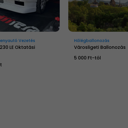
senyautó Vezetés
Hőlégballonozás
230 LE Oktatási
Városligeti Ballonozás
5 000 Ft-tól
t