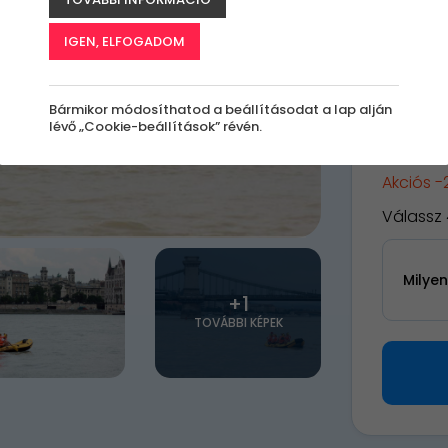
A
le
IGEN, ELFOGADOM
k
Bármikor módosíthatod a beállításodat a lap alján
lévő „Cookie-beállítások” révén.
96 0
Akciós 
Válassz 
Milye
+1
TOVÁBBI KÉPEK