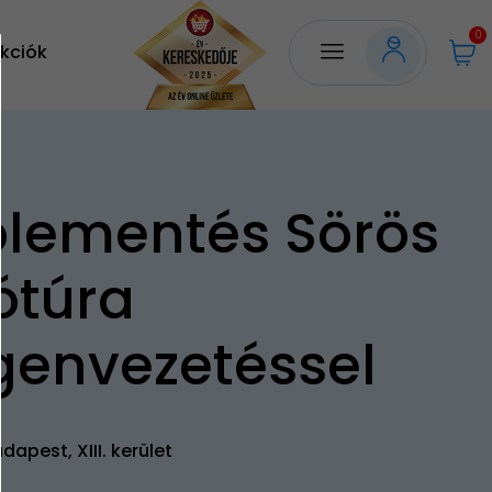
0
kciók
lementés Sörös
ótúra
genvezetéssel
dapest, XIII. kerület