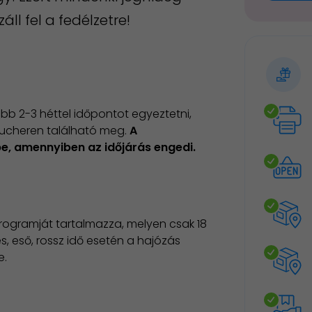
áll fel a fedélzetre!
bb 2-3 héttel időpontot egyeztetni,
oucheren található meg.
A
e, amennyiben az időjárás engedi.
programját tartalmazza, melyen csak 18
zés, eső, rossz idő esetén a hajózás
e.