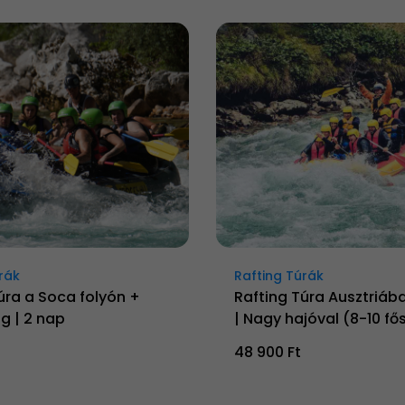
rák
Rafting Túrák
úra a Soca folyón +
Rafting Túra Ausztriába
g | 2 nap
| Nagy hajóval (8-10 fős
48 900 Ft