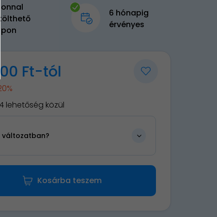
zonnal
6 hónapig
tölthető
érvényes
upon
00 Ft-tól
-20%
4 lehetőség közül
n változatban?
Kosárba teszem