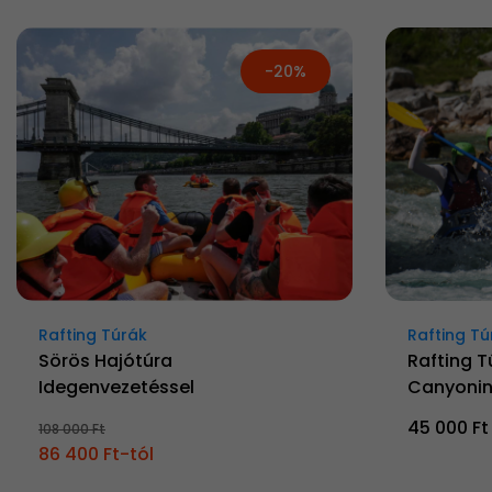
-20%
Rafting Túrák
Rafting Tú
Sörös Hajótúra
Rafting T
Idegenvezetéssel
Canyonin
45 000 Ft
108 000 Ft
86 400 Ft-tól