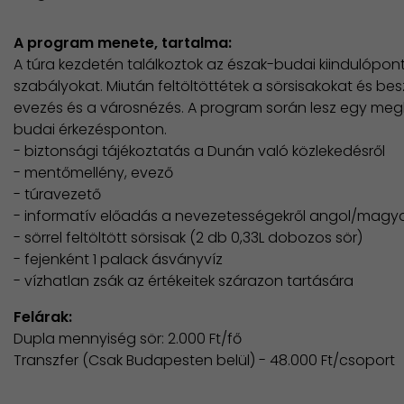
​A program menete, tartalma:
​A túra kezdetén találkoztok az észak-budai kiindulópon
szabályokat. Miután feltöltöttétek a sörsisakokat és bes
evezés és a városnézés. A program során lesz egy megle
budai érkezésponton.
- biztonsági tájékoztatás a Dunán való közlekedésről
- mentőmellény, evező
- túravezető
- informatív előadás a nevezetességekről angol/magy
- sörrel feltöltött sörsisak (2 db 0,33L dobozos sör)
- fejenként 1 palack ásványvíz
- vízhatlan zsák az értékeitek szárazon tartására
Felárak:
Dupla mennyiség sör: 2.000 Ft/fő
Transzfer (Csak Budapesten belül) - 48.000 Ft/csoport