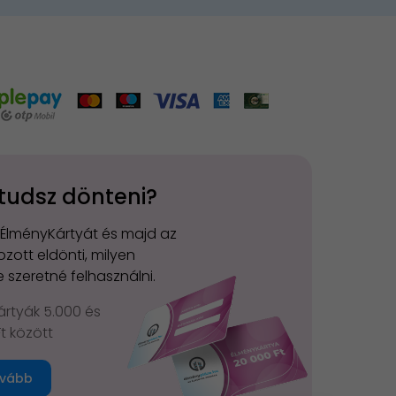
tudsz dönteni?
 ÉlményKártyát és majd az
zott eldönti, milyen
 szeretné felhasználni.
rtyák 5.000 és
Ft között
vább