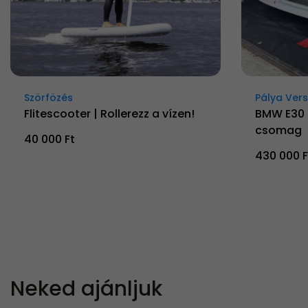
Szörfözés
Pálya Ver
Flitescooter | Rollerezz a vízen!
BMW E30 
csomag
40 000 Ft
430 000 F
Neked ajánljuk