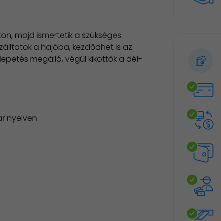
ton, majd ismertetik a szükséges
zálltatok a hajóba, kezdődhet is az
petés megálló, végül kiköttök a dél-
ar nyelven