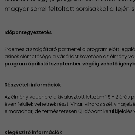
magyar sörrel feltöltött sörsisakkal a fején sz
Időpontegyeztetés
Érdemes a szolgáltató partnerrel a program előtt legalá
akinek elérhetősége a vásárlást követően az élmény v
program áprilistól szeptember végéig vehető igényb
Részvételi információk
Az élmény vouchere a kiválasztott létszám 1,5 - 2 órás 
éven felüliek vehetnek részt. Vihar, viharos szél, viharjel
elmaradhat, de természetesen új időpont kerül kijelölésr
Kiegészítő információk