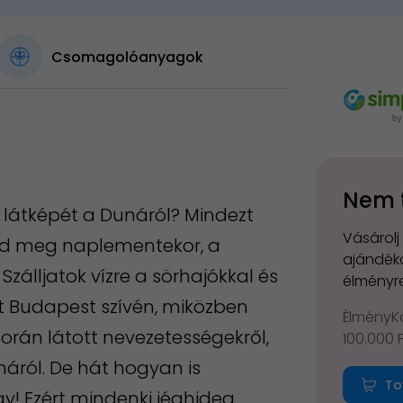
Csomagolóanyagok
Nem 
látképét a Dunáról? Mindezt
Vásárolj
ed meg naplementekor, a
ajándéko
 Szálljatok vízre a sörhajókkal és
élményre
t Budapest szívén, miközben
ÉlményKá
orán látott nevezetességekről,
100.000 
náról. De hát hogyan is
To
y! Ezért mindenki jéghideg