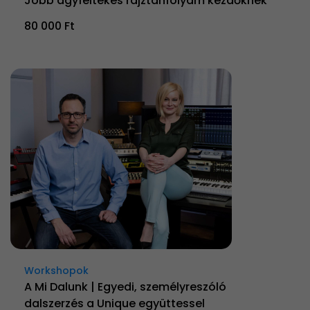
Jobb agyféltekés rajztanfolyam kezdőknek
80 000 Ft
Workshopok
A Mi Dalunk | Egyedi, személyreszóló
dalszerzés a Unique együttessel