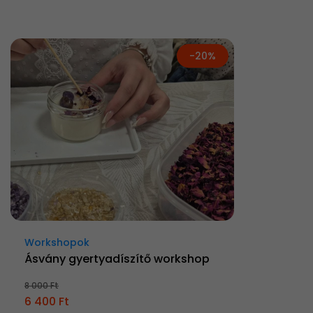
-20%
Workshopok
Ásvány gyertyadíszítő workshop
8 000 Ft
6 400 Ft