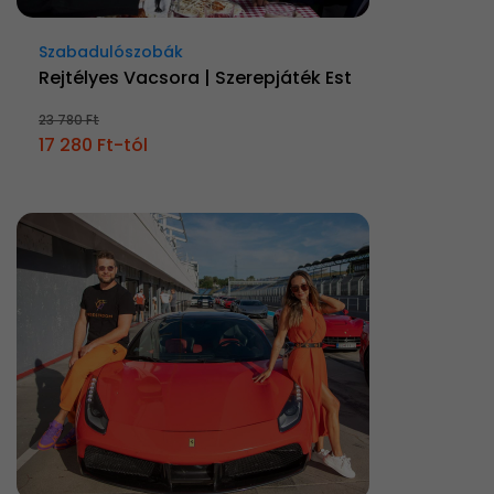
Szabadulószobák
Rejtélyes Vacsora | Szerepjáték Est
23 780 Ft
17 280 Ft-tól