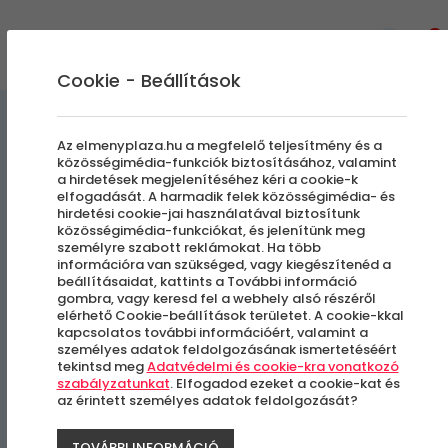
0
Cookie - Beállítások
Workshopok
Egyedi Élmények
Az elmenyplaza.hu a megfelelő teljesítmény és a
közösségimédia-funkciók biztosításához, valamint
a hirdetések megjelenítéséhez kéri a cookie-k
Natúrkozmetikum és
elfogadását. A harmadik felek közösségimédia- és
hirdetési cookie-jai használatával biztosítunk
Szappankészítő Tanfolyam
közösségimédia-funkciókat, és jelenítünk meg
személyre szabott reklámokat. Ha több
információra van szükséged, vagy kiegészítenéd a
beállításaidat, kattints a További információ
Páty
gombra, vagy keresd fel a webhely alsó részéről
elérhető Cookie-beállítások területet. A cookie-kkal
kapcsolatos további információért, valamint a
személyes adatok feldolgozásának ismertetéséért
tekintsd meg
Adatvédelmi és cookie-kra vonatkozó
szabályzatunkat
. Elfogadod ezeket a cookie-kat és
az érintett személyes adatok feldolgozását?
TOVÁBBI INFORMÁCIÓ