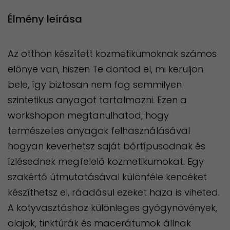
Élmény leírása
Az otthon készített kozmetikumoknak számos
előnye van, hiszen Te döntöd el, mi kerüljön
bele, így biztosan nem fog semmilyen
szintetikus anyagot tartalmazni. Ezen a
workshopon megtanulhatod, hogy
természetes anyagok felhasználásával
hogyan keverhetsz saját bőrtípusodnak és
ízlésednek megfelelő kozmetikumokat. Egy
szakértő útmutatásával különféle kencéket
készíthetsz el, ráadásul ezeket haza is viheted.
A kotyvasztáshoz különleges gyógynövények,
olajok, tinktúrák és macerátumok állnak