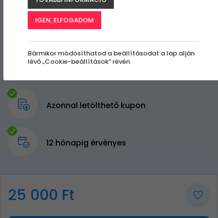
IGEN, ELFOGADOM
Bármikor módosíthatod a beállításodat a lap alján
lévő „Cookie-beállítások” révén.
Azonnal letölthető kupon
12 hónapig érvényes
25 000 Ft