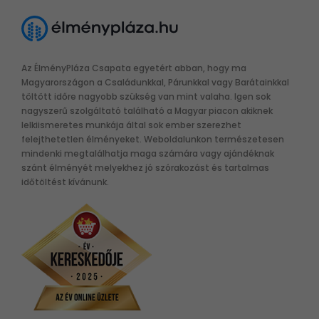
Az ÉlményPláza Csapata egyetért abban, hogy ma
Magyarországon a Családunkkal, Párunkkal vagy Barátainkkal
töltött időre nagyobb szükség van mint valaha. Igen sok
nagyszerű szolgáltató található a Magyar piacon akiknek
lelkiismeretes munkája által sok ember szerezhet
felejthetetlen élményeket. Weboldalunkon természetesen
mindenki megtalálhatja maga számára vagy ajándéknak
szánt élményét melyekhez jó szórakozást és tartalmas
időtöltést kívánunk.