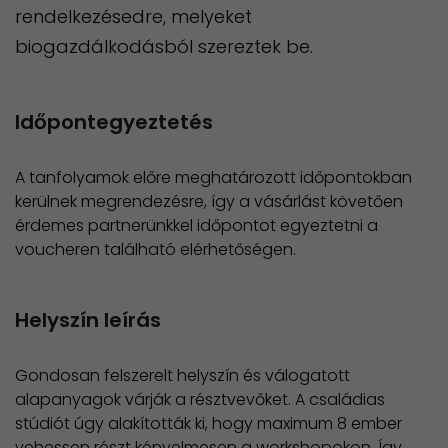
rendelkezésedre, melyeket
biogazdálkodásból szereztek be.
Időpontegyeztetés
A tanfolyamok előre meghatározott időpontokban
kerülnek megrendezésre, így a vásárlást követően
érdemes partnerünkkel időpontot egyeztetni a
voucheren található elérhetőségen.
Helyszín leírás
Gondosan felszerelt helyszín és válogatott
alapanyagok várják a résztvevőket. A családias
stúdiót úgy alakították ki, hogy maximum 8 ember
vehessen részt kényelmesen a workshopokon. Így