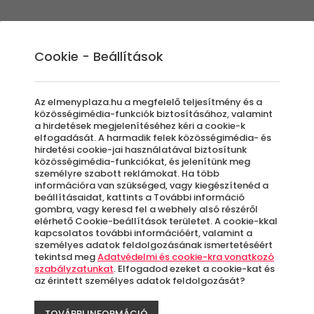
Élmények
Ajándék ötletek
Újdonságok
A
Cookie - Beállítások
Az elmenyplaza.hu a megfelelő teljesítmény és a
közösségimédia-funkciók biztosításához, valamint
a hirdetések megjelenítéséhez kéri a cookie-k
Off
elfogadását. A harmadik felek közösségimédia- és
hirdetési cookie-jai használatával biztosítunk
közösségimédia-funkciókat, és jelenítünk meg
per
személyre szabott reklámokat. Ha több
információra van szükséged, vagy kiegészítenéd a
beállításaidat, kattints a További információ
gombra, vagy keresd fel a webhely alsó részéről
elérhető Cookie-beállítások területet. A cookie-kkal
kapcsolatos további információért, valamint a
D
személyes adatok feldolgozásának ismertetéséért
tekintsd meg
Adatvédelmi és cookie-kra vonatkozó
szabályzatunkat
. Elfogadod ezeket a cookie-kat és
A
az érintett személyes adatok feldolgozását?
le
TOVÁBBI INFORMÁCIÓ