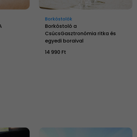
Borkóstolók
A
Borkóstoló a
CsúcsGasztronómia ritka és
egyedi boraival
14 990 Ft