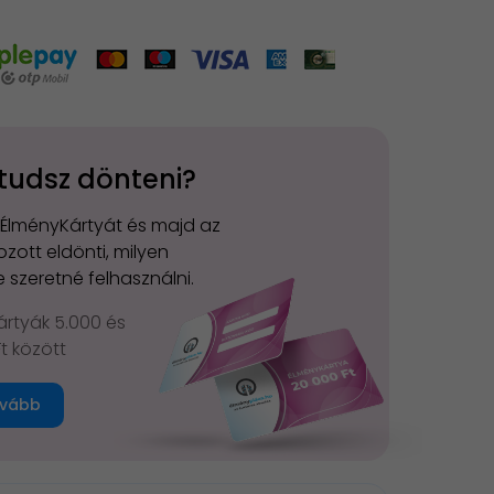
tudsz dönteni?
 ÉlményKártyát és majd az
zott eldönti, milyen
 szeretné felhasználni.
rtyák 5.000 és
Ft között
vább