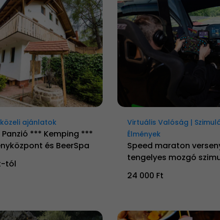
özeli ajánlatok
Virtuális Valóság | Szimul
 Panzió *** Kemping ***
Élmények
nyközpont és BeerSpa
Speed maraton versen
tengelyes mozgó szimu
t-tól
24 000 Ft