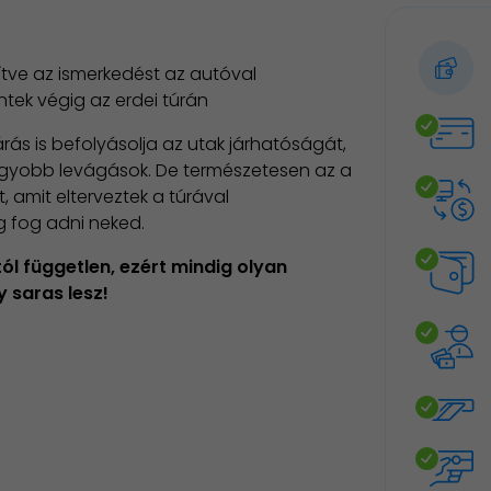
ítve az ismerkedést az autóval
ntek végig az erdei túrán
rás is befolyásolja az utak járhatóságát,
nagyobb levágások. De természetesen az a
, amit elterveztek a túrával
 fog adni neked.
l független, ezért mindig olyan
y saras lesz!