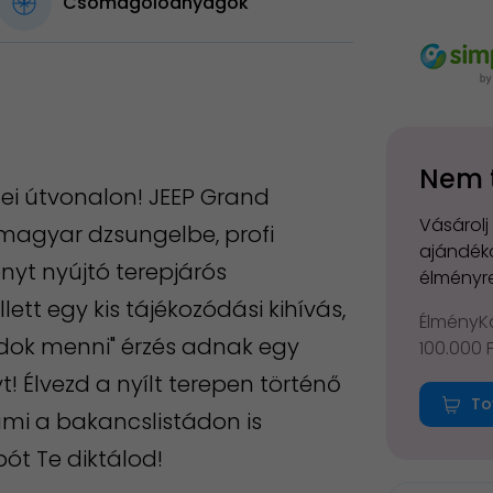
Csomagolóanyagok
Nem 
dei útvonalon! JEEP Grand
Vásárolj
magyar dzsungelbe, profi
ajándéko
nyt nyújtó terepjárós
élményre
ett egy kis tájékozódási kihívás,
ÉlményKá
tudok menni" érzés adnak egy
100.000 
 Élvezd a nyílt terepen történő
To
ami a bakancslistádon is
ót Te diktálod!