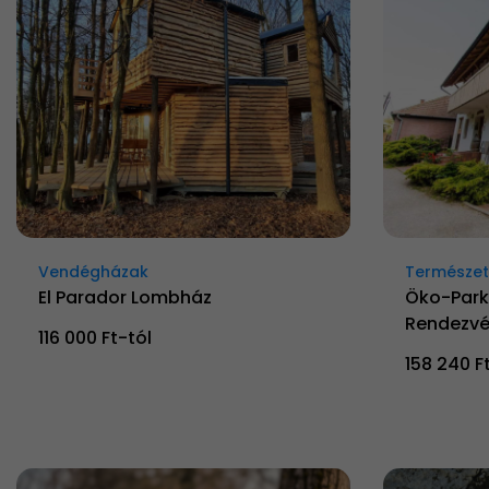
Vendégházak
Természetk
El Parador Lombház
Öko-Park
Rendezvé
116 000 Ft-tól
158 240 F