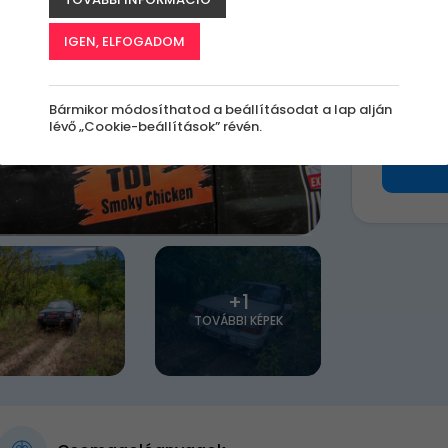
k
IGEN, ELFOGADOM
99 9
Bármikor módosíthatod a beállításodat a lap alján
lévő „Cookie-beállítások” révén.
+1
TOVÁBBI KÉPEK