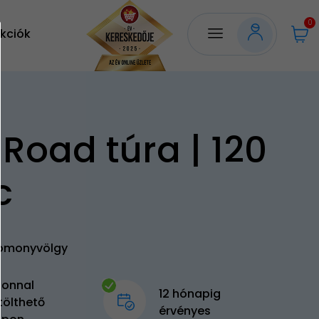
0
kciók
-Road túra | 120
c
omonyvölgy
zonnal
12 hónapig
tölthető
érvényes