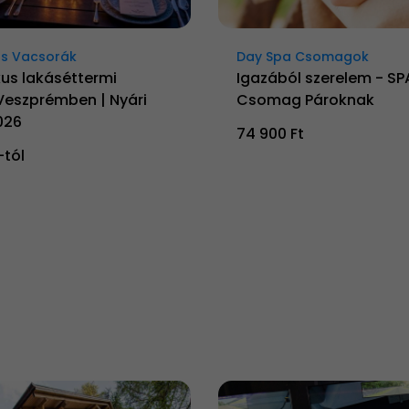
s Vacsorák
Day Spa Csomagok
us lakáséttermi
Igazából szerelem - SP
Veszprémben | Nyári
Csomag Pároknak
026
74 900 Ft
-tól