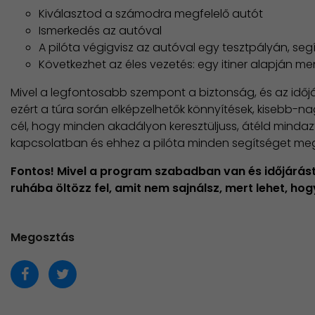
Kiválasztod a számodra megfelelő autót
Ismerkedés az autóval
A pilóta végigvisz az autóval egy tesztpályán, seg
Következhet az éles vezetés: egy itiner alapján me
Mivel a legfontosabb szempont a biztonság, és az időjá
ezért a túra során elképzelhetők könnyítések, kisebb-
cél, hogy minden akadályon keresztüljuss, átéld mindazt
kapcsolatban és ehhez a pilóta minden segítséget meg
Fontos!
Mivel a program szabadban van és időjárástó
ruhába öltözz fel, amit nem sajnálsz, mert lehet, hog
Megosztás