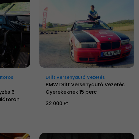
átoros
Drift Versenyautó Vezetés
BMW Drift Versenyautó Vezetés
yzés 6
Gyerekeknek 15 perc
látoron
32 000 Ft