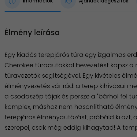
Információk
Ajándék kiegészítők
Élmény leírása
Egy kiadós terepjárós túra egy izgalmas er
Cherokee túraautókkal bevezetést kapsz a 
túravezetők segítségével. Egy kivételes élmé
élményvezetés vár rád: a terep kihívásai mell
a csodaszép tájak és persze a "bárhol fel 
komplex, máshoz nem hasonlítható élményt!
terepjárós élményautózást, próbáld ki azt, 
szerepel, csak még eddig kihagytad! A temp