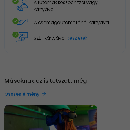
A futárnak készpénzzel vagy
kártyával
A csomagautomatánál kártyával
SZÉP kártyával
Részletek
Másoknak ez is tetszett még
Összes élmény