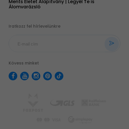
Ments Életet Alapítvány | Legyél Te is
Álomvarázsló
Iratkozz fel hírlevelünkre
Kövess minket