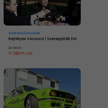
Szabadulószobák
Rejtélyes Vacsora | Szerepjáték Est
23 780 Ft
17 280 Ft-tól