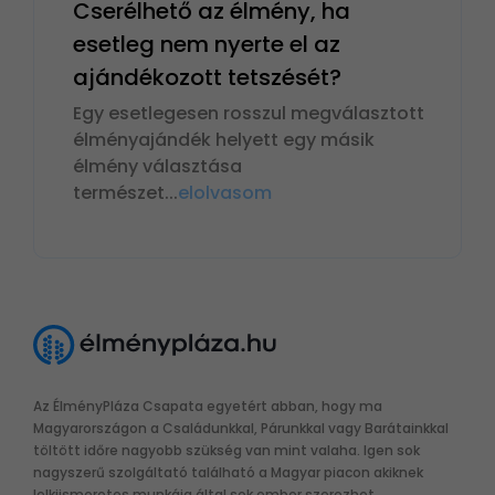
Cserélhető az élmény, ha
esetleg nem nyerte el az
ajándékozott tetszését?
Egy esetlegesen rosszul megválasztott
élményajándék helyett egy másik
élmény választása
természet
...
elolvasom
Az ÉlményPláza Csapata egyetért abban, hogy ma
Magyarországon a Családunkkal, Párunkkal vagy Barátainkkal
töltött időre nagyobb szükség van mint valaha. Igen sok
nagyszerű szolgáltató található a Magyar piacon akiknek
lelkiismeretes munkája által sok ember szerezhet