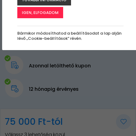
IGEN, ELFOGADOM
Bármikor módosíthatod a beállításodat a lap alján
lévő „Cookie-beállítások” révén.
Azonnal letölthető kupon
12 hónapig érvényes
75 000 Ft-tól
Válassz 3 lehetőség közül