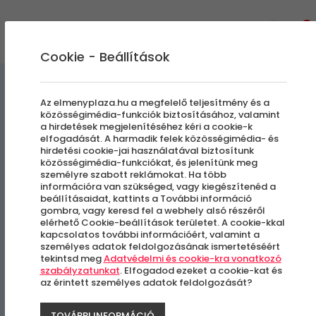
0
Cookie - Beállítások
Extrém Élmények
Az elmenyplaza.hu a megfelelő teljesítmény és a
közösségimédia-funkciók biztosításához, valamint
a hirdetések megjelenítéséhez kéri a cookie-k
Paintball | Pro Csomag |
elfogadását. A harmadik felek közösségimédia- és
hirdetési cookie-jai használatával biztosítunk
Korlátlan lőszerrel
közösségimédia-funkciókat, és jelenítünk meg
személyre szabott reklámokat. Ha több
információra van szükséged, vagy kiegészítenéd a
beállításaidat, kattints a További információ
Budapest, XIV. kerület
gombra, vagy keresd fel a webhely alsó részéről
elérhető Cookie-beállítások területet. A cookie-kkal
kapcsolatos további információért, valamint a
személyes adatok feldolgozásának ismertetéséért
tekintsd meg
Adatvédelmi és cookie-kra vonatkozó
szabályzatunkat
. Elfogadod ezeket a cookie-kat és
az érintett személyes adatok feldolgozását?
TOVÁBBI INFORMÁCIÓ