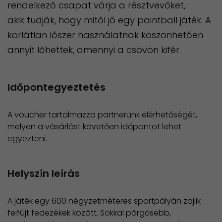
rendelkező csapat várja a résztvevőket,
akik tudják, hogy mitől jó egy paintball játék. A
korlátlan lőszer használatnak köszönhetően
annyit lőhettek, amennyi a csövön kifér.
Időpontegyeztetés
A voucher tartalmazza partnerünk elérhetőségét,
melyen a vásárlást követően időpontot lehet
egyezteni.
Helyszín leírás
A játék egy 600 négyzetméteres sportpályán zajlik
felfújt fedezékek között. Sokkal pörgősebb,