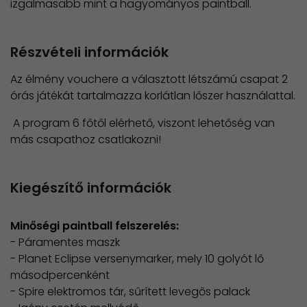
izgalmasabb mint a hagyományos paintball.
Részvételi információk
Az élmény vouchere a választott létszámú csapat 2
órás játékát tartalmazza korlátlan lőszer használattal.
A program 6 főtől elérhető, viszont lehetőség van
más csapathoz csatlakozni!
Kiegészítő információk
Minőségi paintball felszerelés:
- Páramentes maszk
- Planet Eclipse versenymarker, mely 10 golyót lő
másodpercenként
- Spire elektromos tár, sűrített levegős palack