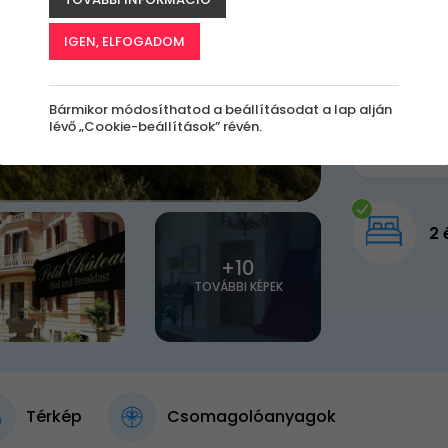
155 000 Ft
116 
IGEN, ELFOGADOM
Bármikor módosíthatod a beállításodat a lap alján
lévő „Cookie-beállítások” révén.
2 
+10
TOVÁBBI KÉPEK
Térkép
Csomagolóanyagok