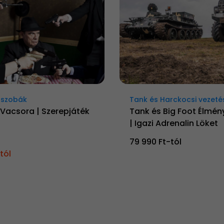
ószobák
Tank és Harckocsi vezeté
 Vacsora | Szerepjáték
Tank és Big Foot Élmén
| Igazi Adrenalin Löket
79 990 Ft-tól
tól