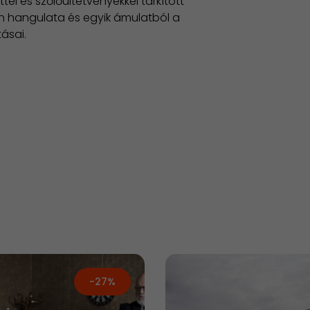
tel és szőlőültetvényekkel tarkított
n hangulata és egyik ámulatból a
ásai.
-27%