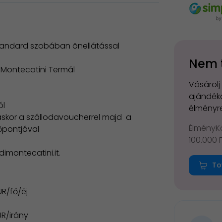
 standard szobában önellátással
Nem 
a Montecatini Termál
Vásárolj
ajándéko
ól
élményre
aláskor a szállodavoucherrel majd a
ÉlményKá
őpontjával
100.000 
montecatini.it.
To
UR/fő/éj
UR/irány