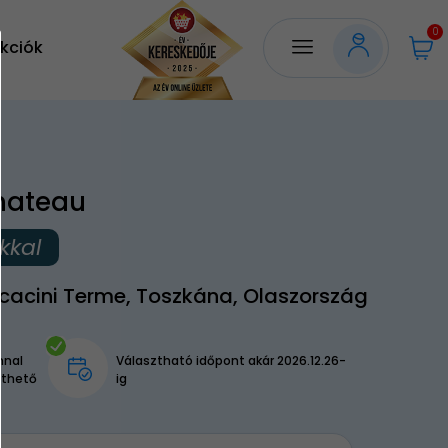
0
kciók
Chateau
kkal
acini Terme, Toszkána, Olaszország
nnal
Választható időpont akár 2026.12.26-
lthető
ig