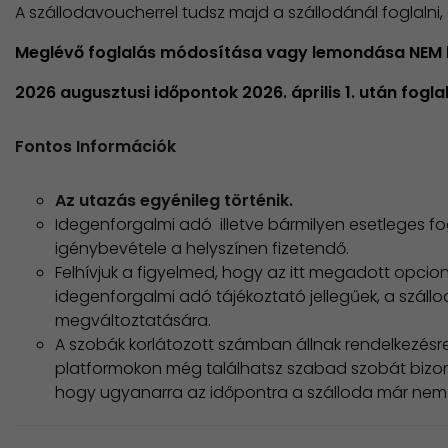
​A szállodavoucherrel tudsz majd a szállodánál foglaln
Meglévő foglalás módosítása vagy lemondása NEM 
2026 augusztusi időpontok 2026. április 1. után fogl
Fontos Információk
Az utazás egyénileg történik.
Idegenforgalmi adó illetve bármilyen esetleges fo
igénybevétele a helyszínen fizetendő.
Felhívjuk a figyelmed, hogy az itt megadott opcioná
idegenforgalmi adó tájékoztató jellegűek, a száll
megváltoztatására.
A szobák korlátozott számban állnak rendelkezésre
platformokon még találhatsz szabad szobát bizon
hogy ugyanarra az időpontra a szálloda már nem t