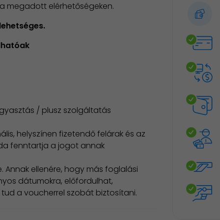
i, a megadott elérhetőségeken.
lehetséges.
alhatóak
gyasztás / plusz szolgáltatás
lis, helyszínen fizetendő felárak és az
oda fenntartja a jogot annak
. Annak ellenére, hogy más foglalási
yos dátumokra, előfordulhat,
ud a voucherrel szobát biztosítani.