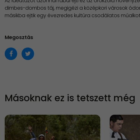
Az ideutazót azonnal rabul ejti ez az örökzöld növényzet
dimbes-dombos táj, megigézi a középkori városok ódo
másikba ejtik egy évezredes kultúra csodálatos műalkot
Megosztás
Másoknak ez is tetszett még