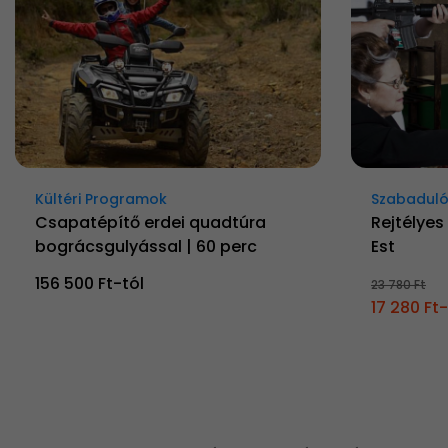
Kültéri Programok
Szabadul
Csapatépítő erdei quadtúra
Rejtélyes
bográcsgulyással | 60 perc
Est
156 500 Ft-tól
23 780 Ft
17 280 Ft-