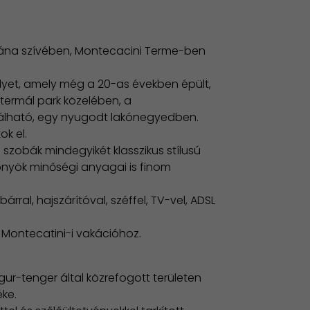
zkána szívében, Montecacini Terme-ben
elyet, amely még a 20-as években épült,
a termál park közelében, a
lálható, egy nyugodt lakónegyedben.
ok el.
 szobák mindegyikét klasszikus stílusú
gönyök minőségi anyagai is finom
rral, hajszárítóval, széffel, TV-vel, ADSL
 Montecatini-i vakációhoz.
igur-tenger által közrefogott területen
ke.