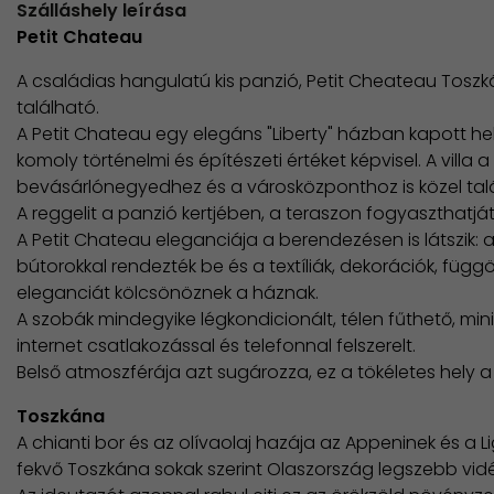
Szálláshely leírása
Petit Chateau
A családias hangulatú kis panzió, Petit Cheateau Tos
található.
A Petit Chateau egy elegáns "Liberty" házban kapott h
komoly történelmi és építészeti értéket képvisel. A villa 
bevásárlónegyedhez és a városközponthoz is közel ta
A reggelit a panzió kertjében, a teraszon fogyaszthatját
A Petit Chateau eleganciája a berendezésen is látszik: a
bútorokkal rendezték be és a textíliák, dekorációk, füg
eleganciát kölcsönöznek a háznak.
A szobák mindegyike légkondicionált, télen fűthető, minibá
internet csatlakozással és telefonnal felszerelt.
Belső atmoszférája azt sugározza, ez a tökéletes hely a
Toszkána
A chianti bor és az olívaolaj hazája az Appeninek és a L
fekvő Toszkána sokak szerint Olaszország legszebb vidé