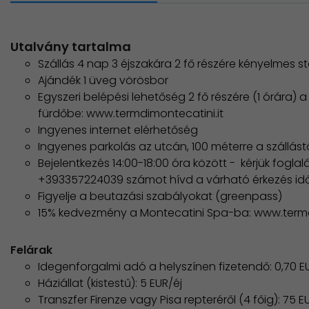
Utalvány tartalma
Szállás 4 nap 3 éjszakára 2 fő részére kényelmes
Ajándék 1 üveg vörösbor
Egyszeri belépési lehetőség 2 fő részére (1 órára) 
fürdőbe: www.termdimontecatini.it
Ingyenes internet elérhetőség
Ingyenes parkolás az utcán, 100 méterre a szállást
Bejelentkezés 14:00-18:00 óra között - kérjük fogl
+393357224039 számot hívd a várható érkezés id
Figyelje a beutazási szabályokat (greenpass)
15% kedvezmény a Montecatini Spa-ba: www.termdi
Felárak
Idegenforgalmi adó a helyszínen fizetendő: 0,70 E
Háziállat (kistestű): 5 EUR/éj
Transzfer Firenze vagy Pisa repteréről (4 főig): 75 E