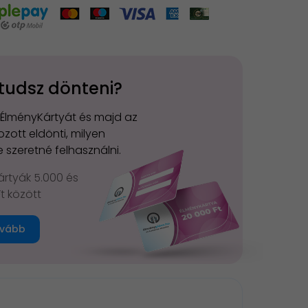
tudsz dönteni?
 ÉlményKártyát és majd az
zott eldönti, milyen
 szeretné felhasználni.
rtyák 5.000 és
Ft között
vább