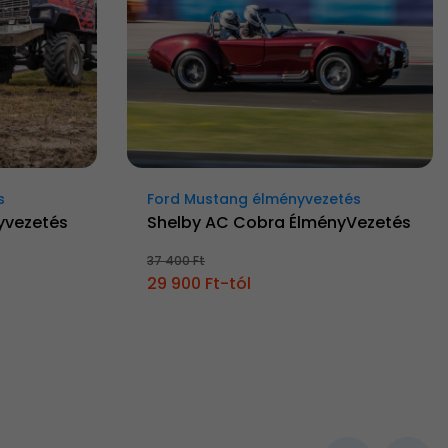
s
Ford Mustang élményvezetés
yvezetés
Shelby AC Cobra ÉlményVezetés
37 400 Ft
29 900 Ft-tól