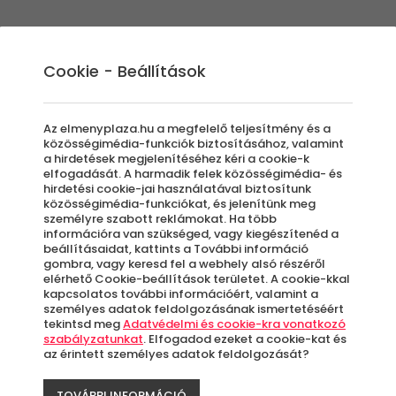
Élmények
Ajándék ötletek
Újdonságok
A
Cookie - Beállítások
Az elmenyplaza.hu a megfelelő teljesítmény és a
közösségimédia-funkciók biztosításához, valamint
a hirdetések megjelenítéséhez kéri a cookie-k
Petit 
elfogadását. A harmadik felek közösségimédia- és
hirdetési cookie-jai használatával biztosítunk
-25%
közösségimédia-funkciókat, és jelenítünk meg
Ajándé
személyre szabott reklámokat. Ha több
információra van szükséged, vagy kiegészítenéd a
beállításaidat, kattints a További információ
Montec
gombra, vagy keresd fel a webhely alsó részéről
elérhető Cookie-beállítások területet. A cookie-kkal
kapcsolatos további információért, valamint a
személyes adatok feldolgozásának ismertetéséért
Azo
tekintsd meg
Adatvédelmi és cookie-kra vonatkozó
letö
szabályzatunkat
. Elfogadod ezeket a cookie-kat és
az érintett személyes adatok feldolgozását?
TOVÁBBI INFORMÁCIÓ