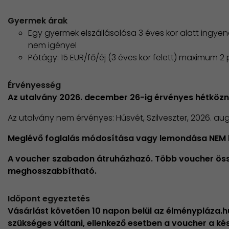
Gyermek árak
Egy gyermek elszállásolása 3 éves kor alatt ingye
nem igényel
Pótágy: 15 EUR/fő/éj (3 éves kor felett) maximum 
Érvényesség
Az utalvány 2026. december 26-ig érvényes hétköz
Az utalvány nem érvényes: Húsvét, Szilveszter, 2026. au
Meglévő foglalás módosítása vagy lemondása NEM 
A voucher szabadon átruházhazó. Több voucher öss
meghosszabbítható.
Időpont egyeztetés
Vásárlást követően 10 napon belül az élménypláza.
szükséges váltani, ellenkező esetben a voucher a k