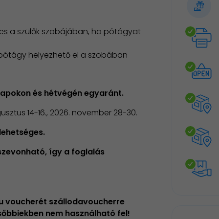
nes a szülők szobájában, ha pótágyat
2 pótágy helyezhető el a szobában
napokon és hétvégén egyaránt.
gusztus 14-16., 2026. november 28-30.
lehetséges.
zevonható, így a foglalás
hu voucherét szállodavoucherre
ésőbbiekben nem használható fel!