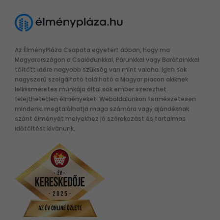
Az ÉlményPláza Csapata egyetért abban, hogy ma
Magyarországon a Családunkkal, Párunkkal vagy Barátainkkal
töltött időre nagyobb szükség van mint valaha. Igen sok
nagyszerű szolgáltató található a Magyar piacon akiknek
lelkiismeretes munkája által sok ember szerezhet
felejthetetlen élményeket. Weboldalunkon természetesen
mindenki megtalálhatja maga számára vagy ajándéknak
szánt élményét melyekhez jó szórakozást és tartalmas
időtöltést kívánunk.