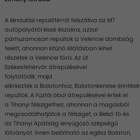
A kiindulási repülőtérről felszállva az M7
autópályától kissé északra, azzal
párhuzamosan repültök a Velencei dombság
felett, ahonnan kitűnő kilátásban lehet
részetek a Velencei tóra. Az út
Székesfehérvár átrepülésével
folytatódik, majd
elérkeztek a Balatonhoz, Balatonkenese érintésé
repültök. A Fűzfői öböl átrepülésével értek el
a Tihanyi félszigethez, ahonnan a magasból
megcsodálhatjátok a félsziget, a Belső tó és
az Tihanyi Apátság lenyűgöző szépségű
látványát. Innen belátható az egész Balaton,