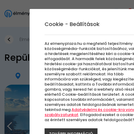
0
Cookie - Beállítások
Élmények a Levegőben
Az elmenyplaza.hu a megfelelő teljesítmény 
közösségimédia-funkciók biztosításához, va
a hirdetések megjelenítéséhez kéri a cookie-
Repülés a Balaton felett
elfogadását. A harmadik felek közösségiméd
hirdetési cookie-jai használatával biztosítun
közösségimédia-funkciókat, és jelenítünk m
személyre szabott reklámokat. Ha több
Farkashegyi repülőtér
információra van szükséged, vagy kiegészít
beállításaidat, kattints a További informáci
gombra, vagy keresd fel a webhely alsó részé
elérhető Cookie-beállítások területet. A coo
kapcsolatos további információért, valamint
személyes adatok feldolgozásának ismertet
tekintsd meg
Adatvédelmi és cookie-kra von
szabályzatunkat
. Elfogadod ezeket a cookie
az érintett személyes adatok feldolgozását
TOVÁBBI INFORMÁCIÓ