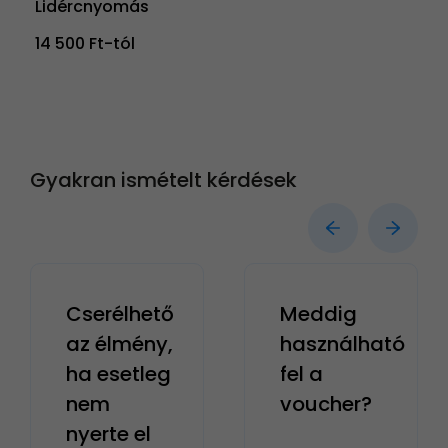
Lidércnyomás
14 500 Ft-tól
Gyakran ismételt kérdések
Cserélhető
Meddig
az élmény,
használható
ha esetleg
fel a
nem
voucher?
nyerte el