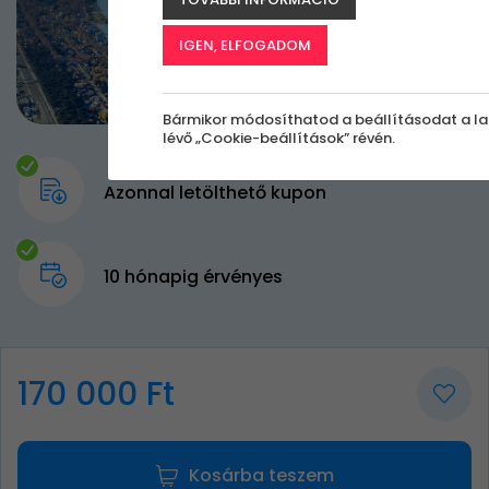
IGEN, ELFOGADOM
Bármikor módosíthatod a beállításodat a la
lévő „Cookie-beállítások” révén.
Azonnal letölthető kupon
10 hónapig érvényes
170 000 Ft
Kosárba teszem