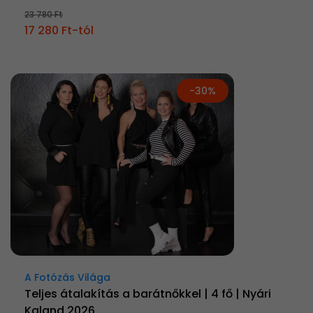
23 780 Ft
17 280 Ft-tól
-30%
A Fotózás Világa
Teljes átalakítás a barátnőkkel | 4 fő | Nyári
Kaland 2026