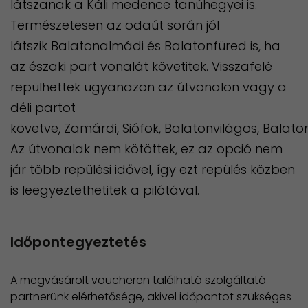
látszanak a Káli medence tanúhegyei is.
Természetesen az odaút során jól
látszik Balatonalmádi és Balatonfüred is, ha
az északi part vonalát követitek. Visszafelé
repülhettek ugyanazon az útvonalon vagy a
déli partot
követve, Zamárdi, Siófok, Balatonvilágos, Balato
Az útvonalak nem kötöttek, ez az opció nem
jár több repülési idővel, így ezt repülés közben
is leegyeztethetitek a pilótával.
Időpontegyeztetés
A megvásárolt voucheren található szolgáltató
partnerünk elérhetősége, akivel időpontot szükséges