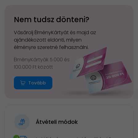
Nem tudsz dönteni?
Vásárolj ÉlményKártyát és majd az
ajándékozott eldönti, milyen
élményre szeretné felhasználni.
ÉlményKártyák 5.000 és
100.000 Ft között
Tovább
Átvételi módok