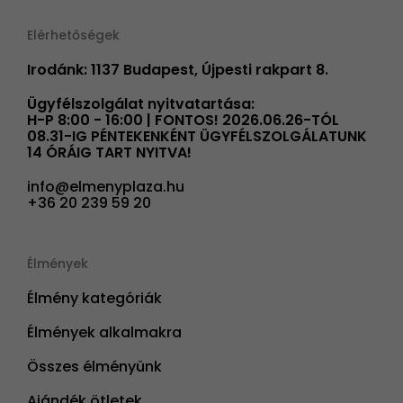
Elérhetőségek
Irodánk: 1137 Budapest, Újpesti rakpart 8.
Ügyfélszolgálat nyitvatartása:
H-P 8:00 - 16:00 | FONTOS! 2026.06.26-TÓL
08.31-IG PÉNTEKENKÉNT ÜGYFÉLSZOLGÁLATUNK
14 ÓRÁIG TART NYITVA!
info@elmenyplaza.hu
+36 20 239 59 20
Élmények
Élmény kategóriák
Élmények alkalmakra
Összes élményünk
Ajándék ötletek