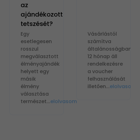
az
ajándékozott
tetszését?
Egy
Vásárlástól
esetlegesen
számítva
rosszul
általánosságban
megválasztott
12 hónap áll
élményajándék
rendelkezésre
helyett egy
a voucher
másik
felhasználását
élmény
illetően
...
elolvasom
választása
természet
...
elolvasom