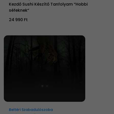
Kezdő Sushi Készítő Tanfolyam “Hobbi
séfeknek”
24 990 Ft
Beltéri Szabadulószoba