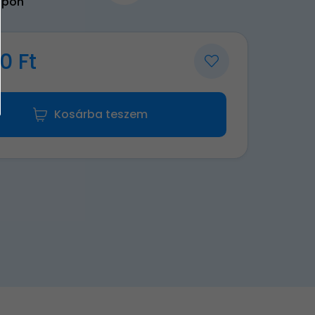
upon
0 Ft
Kosárba teszem