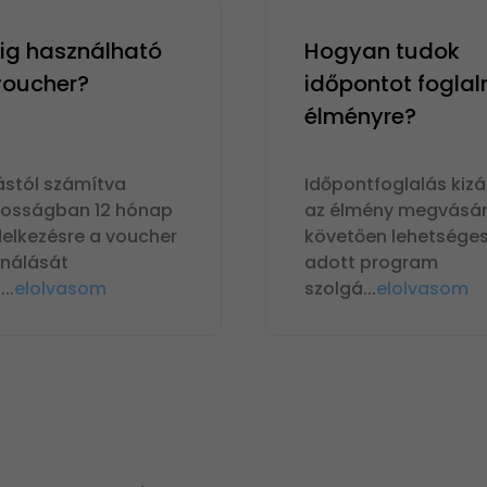
g használható
Hogyan tudok
 voucher?
időpontot foglal
élményre?
ástól számítva
Időpontfoglalás kizá
nosságban 12 hónap
az élmény megvásár
delkezésre a voucher
követően lehetséges
ználását
adott program
n
...
elolvasom
szolgá
...
elolvasom