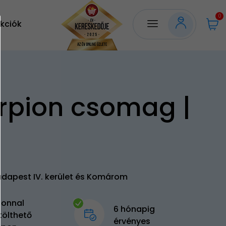
0
kciók
rpion csomag |
udapest IV. kerület és Komárom
zonnal
6 hónapig
tölthető
érvényes