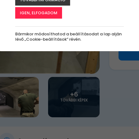
k
IGEN, ELFOGADOM
9 90
Bármikor módosíthatod a beállításodat a lap alján
lévő „Cookie-beállítások” révén.
+6
TOVÁBBI KÉPEK