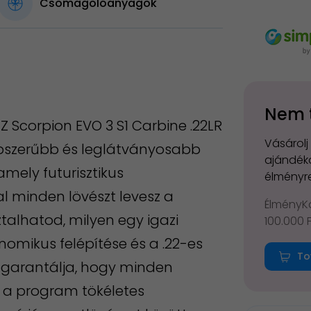
Csomagolóanyagok
Nem 
 Scorpion EVO 3 S1 Carbine .22LR
Vásárolj
népszerűbb és leglátványosabb
ajándéko
amely futurisztikus
élményre
l minden lövészt levesz a
ÉlményKá
talhatod, milyen egy igazi
100.000 
onomikus felépítése és a .22-es
To
a garantálja, hogy minden
z a program tökéletes