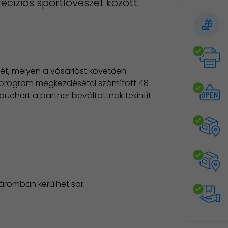
cíziós sportlövészet között.
ét, melyen a vásárlást követően
lt program megkezdésétől számított 48
chert a partner beváltottnak tekinti!
máromban kerülhet sor.