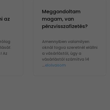
Meggondoltam
ni az
magam, van
pénzvisszafizetés?
rólag
Amennyiben valamilyen
lását
oknál fogva szeretnél elállni
! Az
a vásárlástól, úgy a
vásárlástól számítva 14
...
elolvasom