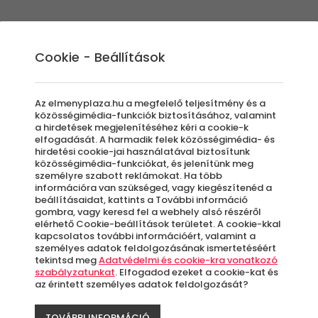
Élmények
Ajándék ötletek
Újdonságok
A
Cookie - Beállítások
Az elmenyplaza.hu a megfelelő teljesítmény és a
közösségimédia-funkciók biztosításához, valamint
a hirdetések megjelenítéséhez kéri a cookie-k
Sco
elfogadását. A harmadik felek közösségimédia- és
hirdetési cookie-jai használatával biztosítunk
közösségimédia-funkciókat, és jelenítünk meg
személyre szabott reklámokat. Ha több
DSE
információra van szükséged, vagy kiegészítenéd a
beállításaidat, kattints a További információ
gombra, vagy keresd fel a webhely alsó részéről
elérhető Cookie-beállítások területet. A cookie-kkal
kapcsolatos további információért, valamint a
B
személyes adatok feldolgozásának ismertetéséért
tekintsd meg
Adatvédelmi és cookie-kra vonatkozó
szabályzatunkat
. Elfogadod ezeket a cookie-kat és
az érintett személyes adatok feldolgozását?
A
le
TOVÁBBI INFORMÁCIÓ