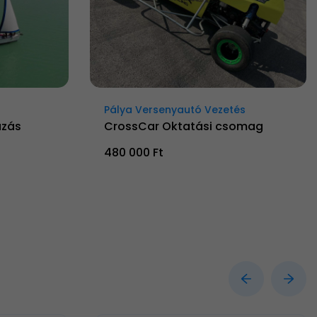
Pálya Versenyautó Vezetés
ázás
CrossCar Oktatási csomag
480 000 Ft