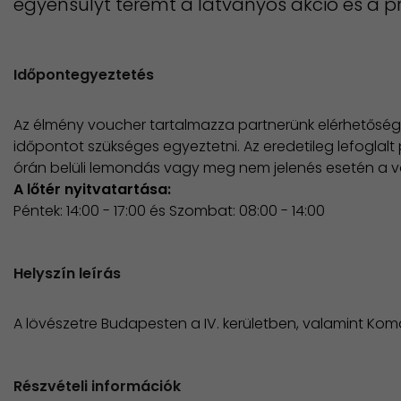
egyensúlyt teremt a látványos akció és a pre
Időpontegyeztetés
Az élmény voucher tartalmazza partnerünk elérhetőség
időpontot szükséges egyeztetni. Az eredetileg lefogla
órán belüli lemondás vagy meg nem jelenés esetén a vou
A lőtér nyitvatartása:
Péntek: 14:00 - 17:00 és Szombat: 08:00 - 14:00
Helyszín leírás
A lövészetre Budapesten a IV. kerületben, valamint Ko
Részvételi információk