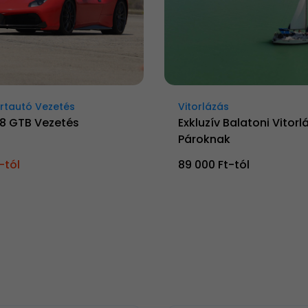
rtautó Vezetés
Vitorlázás
88 GTB Vezetés
Exkluzív Balatoni Vitorl
Pároknak
-tól
89 000 Ft-tól