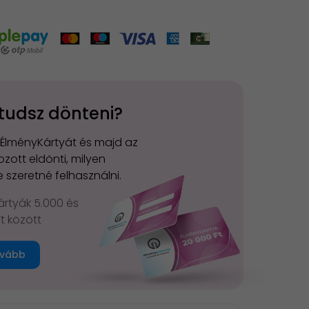
tudsz dönteni?
 ÉlményKártyát és majd az
zott eldönti, milyen
 szeretné felhasználni.
rtyák 5.000 és
Ft között
vább