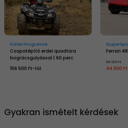
Kültéri Programok
SzuperSpo
Csapatépítő erdei quadtúra
Ferrari 4
bográcsgulyással | 60 perc
56 100 Ft
156 500 Ft-tól
44 900 Ft
Gyakran ismételt kérdések