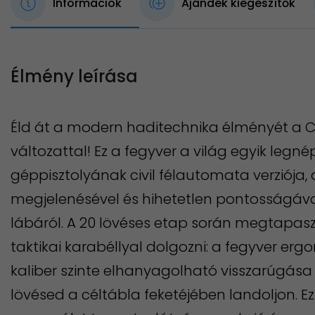
Információk
Ajándék kiegészítők
Élmény leírása
Éld át a modern haditechnika élményét a CZ
változattal! Ez a fegyver a világ egyik leg
géppisztolyának civil félautomata verziója, 
megjelenésével és hihetetlen pontosságáva
lábáról. A 20 lövéses etap során megtapasz
taktikai karabéllyal dolgozni: a fegyver erg
kaliber szinte elhanyagolható visszarúgás
lövésed a céltábla feketéjében landoljon. E