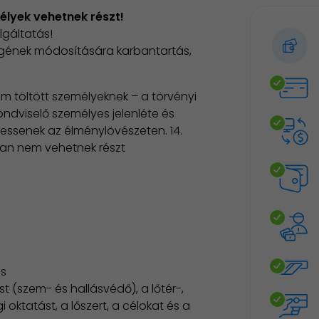
élyek vehetnek részt!
lgáltatás!
ségének módosítására karbantartás,
em töltött személyeknek – a törvényi
ndviselő személyes jelenléte és
essenek az élménylövészeten. 14.
ban nem vehetnek részt
és
 (szem- és hallásvédő), a lőtér-,
 oktatást, a lőszert, a célokat és a