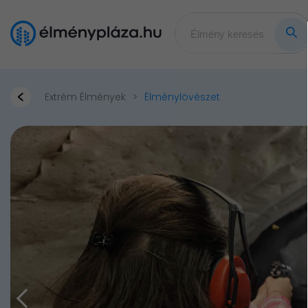
Extrém Élmények
Élménylövészet