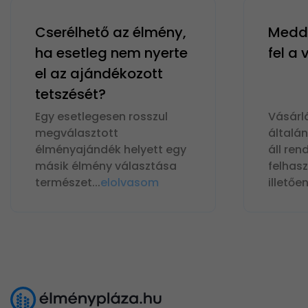
Cserélhető az élmény,
Meddi
ha esetleg nem nyerte
fel a
el az ajándékozott
tetszését?
Egy esetlegesen rosszul
Vásárl
megválasztott
általá
élményajándék helyett egy
áll ren
másik élmény választása
felhas
természet
...
elolvasom
illetőe