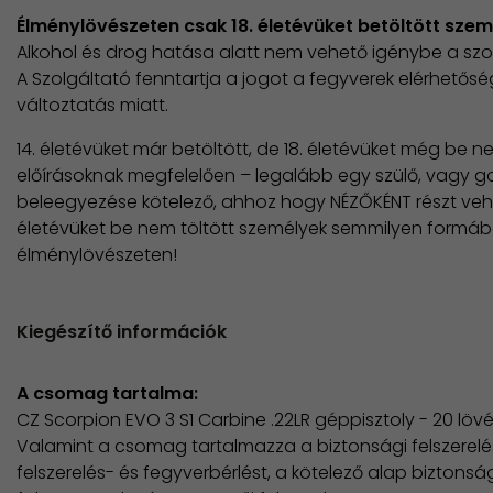
Élménylövészeten csak 18. életévüket betöltött szem
Alkohol és drog hatása alatt nem vehető igénybe a szo
​A Szolgáltató fenntartja a jogot a fegyverek elérhető
változtatás miatt.
14. életévüket már betöltött, de 18. életévüket még be n
előírásoknak megfelelően – legalább egy szülő, vagy go
beleegyezése kötelező, ahhoz hogy NÉZŐKÉNT részt veh
életévüket be nem töltött személyek semmilyen formá
élménylövészeten!
Kiegészítő információk
A csomag tartalma:
CZ Scorpion EVO 3 S1 Carbine .22LR géppisztoly - 20 löv
Valamint a csomag tartalmazza a biztonsági felszerelést
felszerelés- és fegyverbérlést, a kötelező alap biztonsági