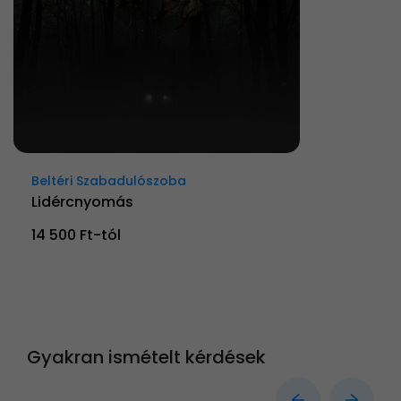
Beltéri Szabadulószoba
Lidércnyomás
14 500 Ft-tól
Gyakran ismételt kérdések