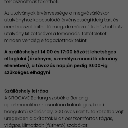
felhasználtnak tekintheti.
Az utalványok érvényessége a megvásárláskor
utalványhoz kapcsolódó érvényességi ideig tart és
nem hosszabbítható meg, de másra átruházható. Az
utalvány kifizetésével a lemondási feltételeket
minden vendég elfogadottnak tekinti.
A szálláshelyet 14:00 és 17:00 között lehetséges
elfoglalni (érvényes, személyazonosító okmány
ellenében), a távozás napján pedig 10:00-ig
szükséges elhagyni
Szálláshely leírása
A SIROCAVE Barlang szobák a Barlang
apartmanokhoz hasonlóan különleges, keleti
hangulatú szálláshely. 300 éves riolit tufa kőzetbe vájt
üregekben alakították ki az összkomfortos tágas,
világos, klimatizált (fűthető) szobákat.