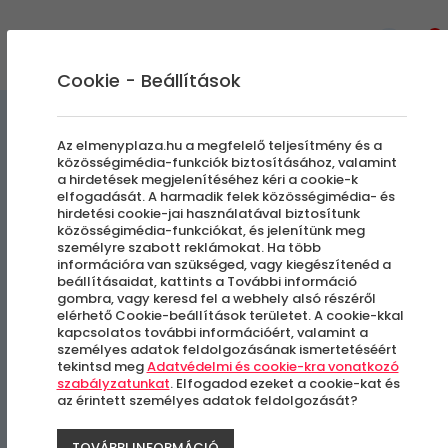
0
Cookie - Beállítások
Szállás és Wellness
Az elmenyplaza.hu a megfelelő teljesítmény és a
közösségimédia-funkciók biztosításához, valamint
a hirdetések megjelenítéséhez kéri a cookie-k
SIROCAVE Barlang Szoba
elfogadását. A harmadik felek közösségimédia- és
hirdetési cookie-jai használatával biztosítunk
közösségimédia-funkciókat, és jelenítünk meg
Hosszú Érvényesség
személyre szabott reklámokat. Ha több
információra van szükséged, vagy kiegészítenéd a
beállításaidat, kattints a További információ
Sirok
gombra, vagy keresd fel a webhely alsó részéről
elérhető Cookie-beállítások területet. A cookie-kkal
kapcsolatos további információért, valamint a
-33%
személyes adatok feldolgozásának ismertetéséért
tekintsd meg
Adatvédelmi és cookie-kra vonatkozó
szabályzatunkat
. Elfogadod ezeket a cookie-kat és
az érintett személyes adatok feldolgozását?
TOVÁBBI INFORMÁCIÓ