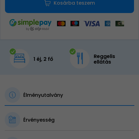
Kosárba teszem
Reggelis
1 éj, 2 fő
ellátás
Élményutalvány
Érvényesség