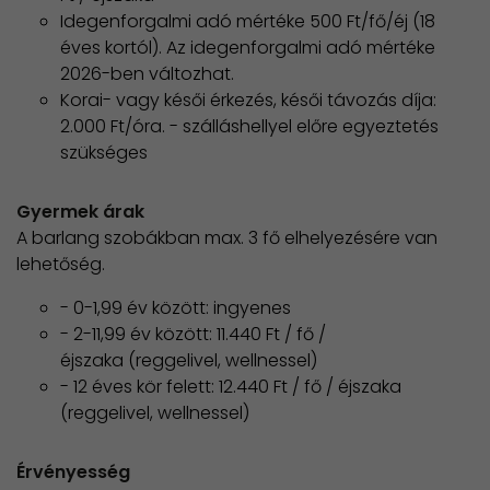
Idegenforgalmi adó mértéke 500 Ft/fő/éj (18
éves kortól). Az idegenforgalmi adó mértéke
2026-ben változhat.
Korai- vagy késői érkezés, késői távozás díja:
2.000 Ft/óra. - szálláshellyel előre egyeztetés
szükséges
Gyermek árak
A barlang szobákban max. 3 fő elhelyezésére van
lehetőség.
- 0-1,99 év között: ingyenes
- 2-11,99 év között: 11.440 Ft / fő /
éjszaka (reggelivel, wellnessel)
- 12 éves kör felett: 12.440 Ft / fő / éjszaka
(reggelivel, wellnessel)
Érvényesség