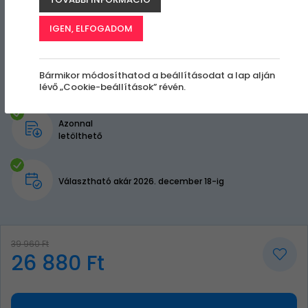
IGEN, ELFOGADOM
Bármikor módosíthatod a beállításodat a lap alján
lévő „Cookie-beállítások” révén.
Azonnal
letölthető
Választható akár 2026. december 18-ig
39 960 Ft
26 880 Ft