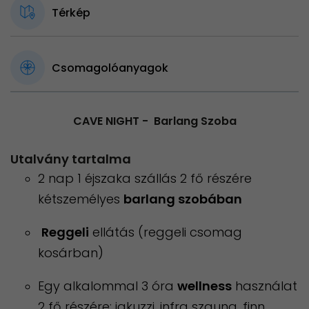
Térkép
Csomagolóanyagok
CAVE NIGHT - Barlang Szoba
Utalvány tartalma
2 nap 1 éjszaka szállás 2 fő részére
kétszemélyes
barlang szobában
Reggeli
ellátás (reggeli csomag
kosárban)
Egy alkalommal 3 óra
wellness
használat
2 fő részére: jakuzzi, infra szauna, finn