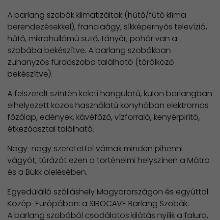
A barlang szobák klimatizáltak (hűtő/fűtő klíma
berendezésekkel), franciaágy, síkképernyős televízió,
hűtő, mikrohullámú sütő, tányér, pohár van a
szobába bekészítve. A barlang szobákban
zuhanyzós fürdőszoba található (törölköző
bekészítve).
A felszerelt szintén keleti hangulatú, külön barlangban
elhelyezett közös használatú konyhában elektromos
főzőlap, edények, kávéfőző, vízforraló, kenyérpirító,
étkezőasztal található.
Nagy-nagy szeretettel várnak minden pihenni
vágyót, túrázót ezen a történelmi helyszínen a Mátra
és a Bükk ölelésében.
Egyedülálló szálláshely Magyarországon és egyúttal
Közép-Európában: a SIROCAVE Barlang Szobák.
A barlang szobából csodálatos kilátás nyílik a falura,