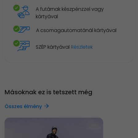
A futárnak készpénzzel vagy
kártyával
A csomagautomatánál kártyával
SZÉP kártyával
Részletek
Másoknak ez is tetszett még
Összes élmény