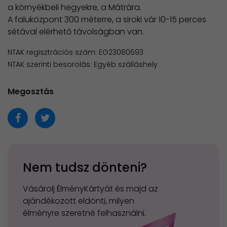
a környékbeli hegyekre, a Mátrára.
A faluközpont 300 méterre, a siroki vár 10-15 perces
sétával elérhető távolságban van.
NTAK regisztrációs szám: EG23080693
NTAK szerinti besorolás: Egyéb szálláshely
Megosztás
Nem tudsz dönteni?
Vásárolj ÉlményKártyát és majd az
ajándékozott eldönti, milyen
élményre szeretné felhasználni.