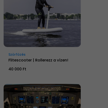
Szörfözés
Flitescooter | Rollerezz a vízen!
40 000 Ft