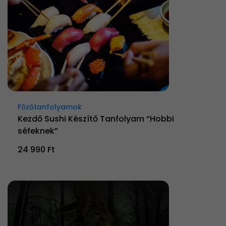
Főzőtanfolyamok
Kezdő Sushi Készítő Tanfolyam “Hobbi
séfeknek”
24 990 Ft