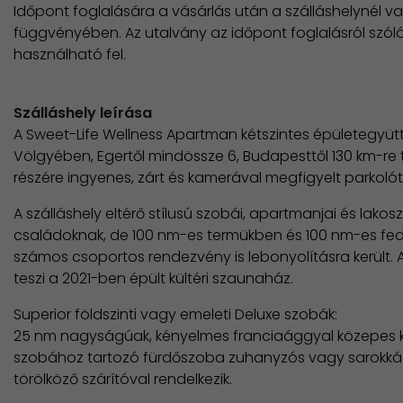
Időpont foglalására a vásárlás után a szálláshelynél v
függvényében. Az utalvány az időpont foglalásról szóló
használható fel.
Szálláshely leírása
A Sweet-Life Wellness Apartman kétszintes épületegyüt
Völgyében, Egertől mindössze 6, Budapesttől 130 km-re 
részére ingyenes, zárt és kamerával megfigyelt parkolót
A szálláshely eltérő stílusú szobái, apartmanjai és lakos
családoknak, de 100 nm-es termükben és 100 nm-es fede
számos csoportos rendezvény is lebonyolításra került. 
teszi a 2021-ben épült kültéri szaunaház.
Superior földszinti vagy emeleti Deluxe szobák:
25 nm nagyságúak, kényelmes franciaággyal közepes 
szobához tartozó fürdőszoba zuhanyzós vagy sarokkádas 
törölköző szárítóval rendelkezik.​