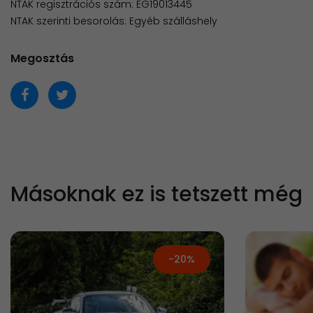
NTAK regisztrációs szám: EG19013445
NTAK szerinti besorolás: Egyéb szálláshely
Megosztás
Másoknak ez is tetszett még
-20%