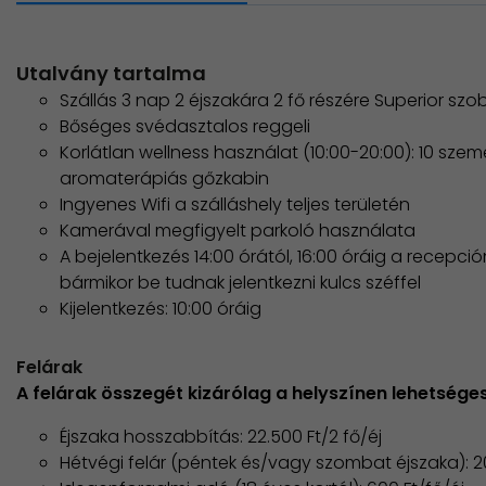
Utalvány tartalma
Szállás 3 nap 2 éjszakára 2 fő részére Superior sz
Bőséges svédasztalos reggeli
Korlátlan wellness használat (10:00-20:00): 10 szemé
aromaterápiás gőzkabin
Ingyenes Wifi a szálláshely teljes területén
Kamerával megfigyelt parkoló használata
A bejelentkezés 14:00 órától, 16:00 óráig a recepci
bármikor be tudnak jelentkezni kulcs széffel
Kijelentkezés: 10:00 óráig
Felárak
A felárak összegét kizárólag a helyszínen lehetséges
Éjszaka hosszabbítás: 22.500 Ft/2 fő/éj
Hétvégi felár (péntek és/vagy szombat éjszaka): 