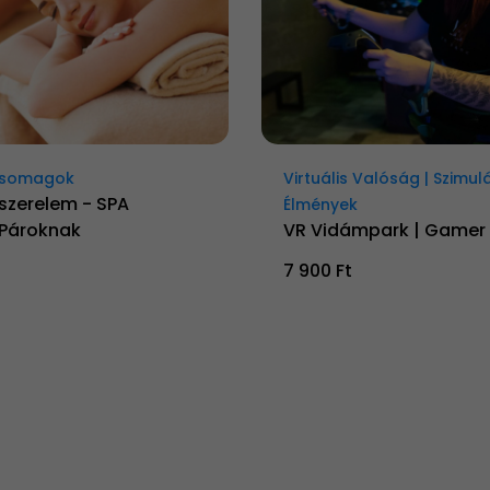
Csomagok
Virtuális Valóság | Szimul
szerelem - SPA
Élmények
Pároknak
VR Vidámpark | Game
7 900 Ft