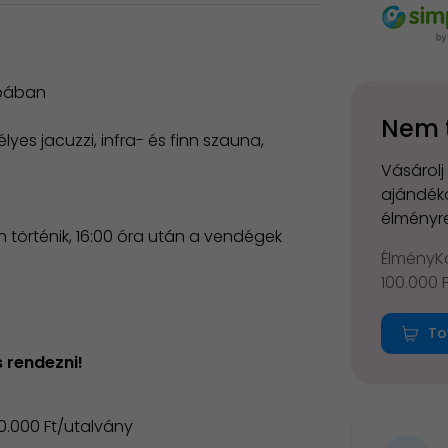
obában
Nem 
lyes jacuzzi, infra- és finn szauna,
Vásárolj
ajándéko
élményre
ón történik, 16:00 óra után a vendégek
ÉlményKá
100.000 
To
 rendezni!
20.000 Ft/utalvány