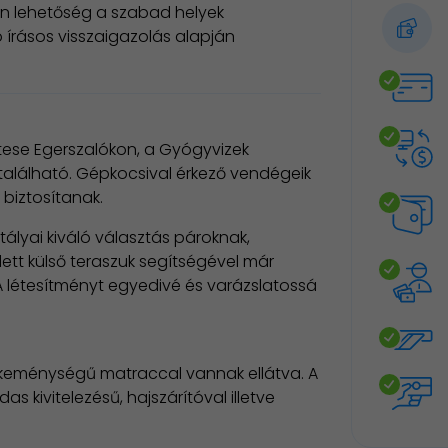
an lehetőség a szabad helyek
 írásos visszaigazolás alapján
tese Egerszalókon, a Gyógyvizek
található. Gépkocsival érkező vendégeik
 biztosítanak.
ztályai kiváló választás pároknak,
tt külső teraszuk segítségével már
A létesítményt egyedivé és varázslatossá
keménységű matraccal vannak ellátva. A
kivitelezésű, hajszárítóval illetve