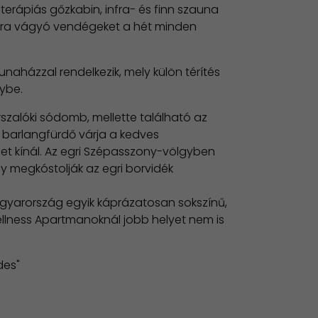
terápiás gőzkabin, infra- és finn szauna
ásra vágyó vendégeket a hét minden
unaházzal rendelkezik, mely külön térítés
ybe.
rszalóki sódomb, mellette található az
s barlangfürdő várja a kedves
et kínál. Az egri Szépasszony-völgyben
 megkóstolják az egri borvidék
gyarország egyik káprázatosan sokszínű,
lness Apartmanoknál jobb helyet nem is
des"