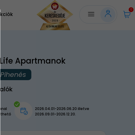
0
kciók
Life Apartmanok
ő Pihenés
alók
nnal
2026.04.01-2026.06.20 illetve
lthető
2026.09.01-2026.12.20.