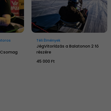
átoros
Téli Élmények
JégVitorlázás a Balatonon 2 fő
r Csomag
részére
45 000 Ft