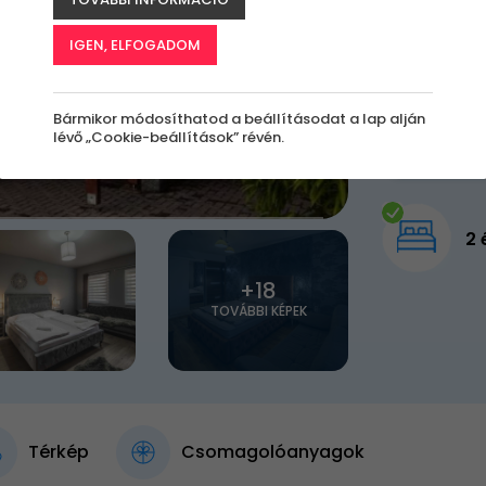
45 0
IGEN, ELFOGADOM
Bármikor módosíthatod a beállításodat a lap alján
lévő „Cookie-beállítások” révén.
2 
+18
TOVÁBBI KÉPEK
Térkép
Csomagolóanyagok