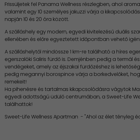
Frissüljetek fel Panama Wellness részlegben, ahol aroma
valamint egy 10 személyes jakuzzi várja a kikapcsolód
napján 10 és 20 óra között.
A szálláshely egy modern, egyedi kivitelezésű duális sza
ellenében és előre egyeztetett időpontban vehető igén
A szálláshelytől mindössze 1 km-re található a híres ege
egerszalóki Saliris fürdő is. Demjénben pedig a termál é
vendégeket, amely az éjszakai fürdőzéshez is lehetőség
pedig megannyi borospince várja a borkedvelőket, hogy
remekeit!
Ha pihenésre és tartalmas kikapcsolódásra vágytok Ma
egyedi adottságú üdülő centrumában, a Sweet-Life Wel
találhattok!
Sweet-Life Wellness Apartman - "Ahol az élet tényleg é