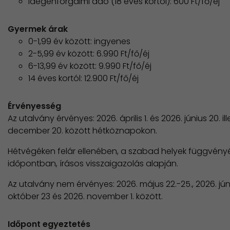
Idegenforgalmi adó (18 éves kortól): 600 Ft/fő/éj
Gyermek árak
0-1,99 év között: ingyenes
2-5,99 év között: 6.990 Ft/fő/éj
6-13,99 év között: 9.990 Ft/fő/éj
14 éves kortól: 12.900 Ft/fő/éj
Érvényesség
Az utalvány érvényes: 2026. április 1. és 2026. június 20. i
december 20. között hétköznapokon.
Hétvégéken felár ellenében, a szabad helyek függvényéb
időpontban, írásos visszaigazolás alapján.
Az utalvány nem érvényes: 2026. május 22.-25., 2026. júni
október 23 és 2026. november 1. között.
Időpont egyeztetés