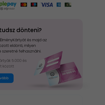
tudsz dönteni?
 ÉlményKártyát és majd az
zott eldönti, milyen
 szeretné felhasználni.
rtyák 5.000 és
Ft között
vább