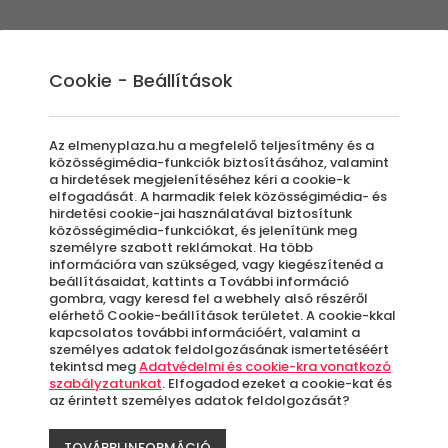
Élmények
Ajándék ötletek
Újdonságok
A
Cookie - Beállítások
Az elmenyplaza.hu a megfelelő teljesítmény és a
közösségimédia-funkciók biztosításához, valamint
a hirdetések megjelenítéséhez kéri a cookie-k
Sweet-
elfogadását. A harmadik felek közösségimédia- és
hirdetési cookie-jai használatával biztosítunk
közösségimédia-funkciókat, és jelenítünk meg
Frissít
személyre szabott reklámokat. Ha több
információra van szükséged, vagy kiegészítenéd a
beállításaidat, kattints a További információ
Egersz
gombra, vagy keresd fel a webhely alsó részéről
elérhető Cookie-beállítások területet. A cookie-kkal
kapcsolatos további információért, valamint a
személyes adatok feldolgozásának ismertetéséért
Azo
tekintsd meg
Adatvédelmi és cookie-kra vonatkozó
letö
szabályzatunkat
. Elfogadod ezeket a cookie-kat és
az érintett személyes adatok feldolgozását?
TOVÁBBI INFORMÁCIÓ