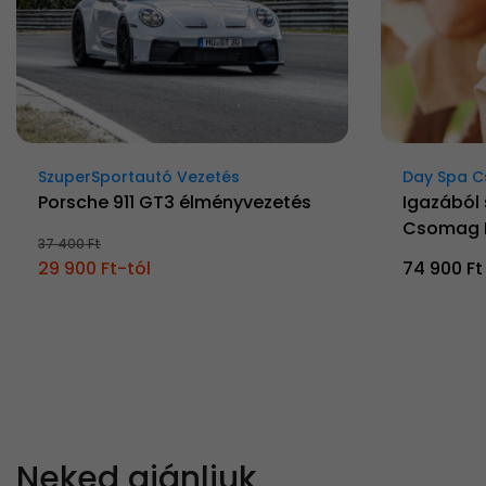
SzuperSportautó Vezetés
Day Spa 
Porsche 911 GT3 élményvezetés
Igazából 
Csomag 
37 400 Ft
29 900 Ft-tól
74 900 Ft
Neked ajánljuk