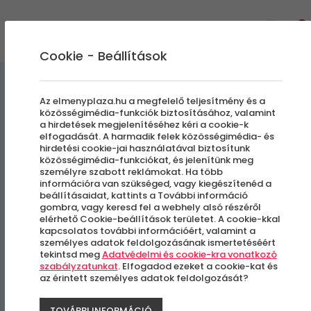
0
Cookie - Beállítások
Extrém Élmények
Az elmenyplaza.hu a megfelelő teljesítmény és a
közösségimédia-funkciók biztosításához, valamint
a hirdetések megjelenítéséhez kéri a cookie-k
Szabadesés Szimulátor -
elfogadását. A harmadik felek közösségimédia- és
hirdetési cookie-jai használatával biztosítunk
Lebegés a szélcsatornában
közösségimédia-funkciókat, és jelenítünk meg
személyre szabott reklámokat. Ha több
| 6 x 1 perc
információra van szükséged, vagy kiegészítenéd a
beállításaidat, kattints a További információ
gombra, vagy keresd fel a webhely alsó részéről
elérhető Cookie-beállítások területet. A cookie-kkal
Budapest - Csepel Művek Ipari Park
kapcsolatos további információért, valamint a
személyes adatok feldolgozásának ismertetéséért
tekintsd meg
Adatvédelmi és cookie-kra vonatkozó
szabályzatunkat
. Elfogadod ezeket a cookie-kat és
az érintett személyes adatok feldolgozását?
TOVÁBBI INFORMÁCIÓ