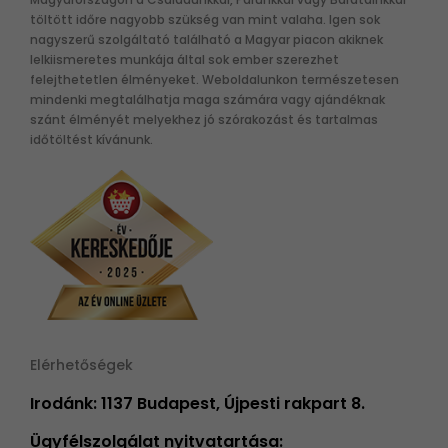
töltött időre nagyobb szükség van mint valaha. Igen sok
nagyszerű szolgáltató található a Magyar piacon akiknek
lelkiismeretes munkája által sok ember szerezhet
felejthetetlen élményeket. Weboldalunkon természetesen
mindenki megtalálhatja maga számára vagy ajándéknak
szánt élményét melyekhez jó szórakozást és tartalmas
időtöltést kívánunk.
Elérhetőségek
Irodánk: 1137 Budapest, Újpesti rakpart 8.
Ügyfélszolgálat nyitvatartása: