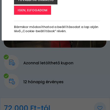
IGEN, ELFOGADOM
Bármikor módosíthatod a beállításodat a lap alján
lévő „Cookie-beállítások” révén.
Azonnal letölthető kupon
12 hónapig érvényes
72 000 Ft-tól