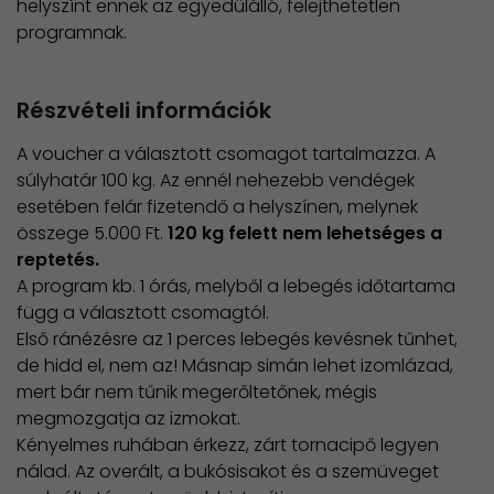
helyszínt ennek az egyedülálló, felejthetetlen
programnak.
Részvételi információk
A voucher a választott csomagot tartalmazza. A
súlyhatár 100 kg. Az ennél nehezebb vendégek
esetében felár fizetendő a helyszínen, melynek
összege 5.000 Ft.
120 kg felett nem lehetséges a
reptetés.
A program kb. 1 órás, melyből a lebegés időtartama
függ a választott csomagtól.
Első ránézésre az 1 perces lebegés kevésnek tűnhet,
de hidd el, nem az! Másnap simán lehet izomlázad,
mert bár nem tűnik megerőltetőnek, mégis
megmozgatja az izmokat.
Kényelmes ruhában érkezz, zárt tornacipő legyen
nálad. Az overált, a bukósisakot és a szemüveget