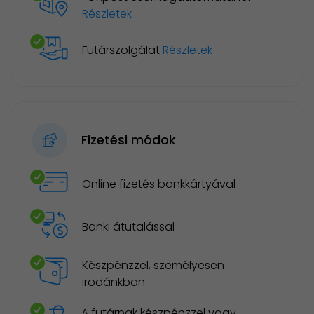
Részletek
Futárszolgálat
Részletek
Fizetési módok
Online fizetés bankkártyával
Banki átutalással
Készpénzzel, személyesen
irodánkban
A futárnak készpénzzel vagy