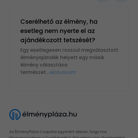
Cserélhető az élmény, ha
esetleg nem nyerte el az
ajándékozott tetszését?
Egy esetlegesen rosszul megválasztott
élményajándék helyett egy másik
élmény választása
természet
...
elolvasom
Az ÉlményPláza Csapata egyetért abban, hogy ma
Magyarországon a Családunkkal, Párunkkal vagy Barátainkkal