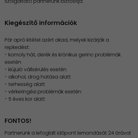
szolgáltató partnerünk biztosítja.
Kiegészítő információk
Pár apró kitétel azért akad, melyek kizárják a
repkedést:
- komoly hát, derék és krónikus gerinc problémák
esetén
- kiújuló vállsérülés esetén
- alkohol, drog hatása alatt
- terhesség alatt
- vérkeringési problémák esetén
- 5 éves kor alatt
FONTOS!
Partnerünk a lefoglalt időpont lemondását 24 órával