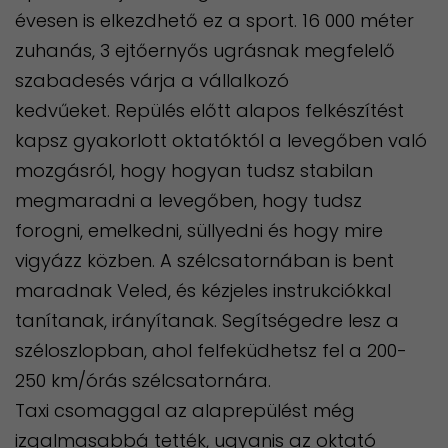
évesen is elkezdhető ez a sport. 16 000 méter
zuhanás, 3 ejtőernyős ugrásnak megfelelő
szabadesés várja a vállalkozó
kedvűeket. Repülés előtt alapos felkészítést
kapsz gyakorlott oktatóktól a levegőben való
mozgásról, hogy hogyan tudsz stabilan
megmaradni a levegőben, hogy tudsz
forogni, emelkedni, süllyedni és hogy mire
vigyázz közben. A szélcsatornában is bent
maradnak Veled, és kézjeles instrukciókkal
tanítanak, irányítanak. Segítségedre lesz a
széloszlopban, ahol felfeküdhetsz fel a 200-
250 km/órás szélcsatornára.
Taxi csomaggal az alaprepülést még
izgalmasabbá tették, ugyanis az oktató