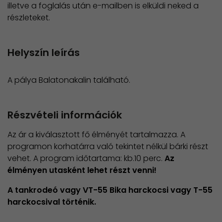
illetve a foglalás után e-mailben is elküldi neked a
részleteket.
Helyszín leírás
A pálya Balatonakalin található.
Részvételi információk
Az ár a kiválasztott fő élményét tartalmazza. A
programon korhatárra való tekintet nélkül bárki részt
vehet. A program időtartama: kb.10 perc.
Az
élményen utasként lehet részt venni!
A tankrodeó vagy VT-55 Bika harckocsi vagy T-55
harckocsival történik.