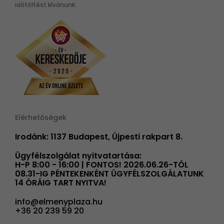
időtöltést kívánunk.
Elérhetőségek
Irodánk: 1137 Budapest, Újpesti rakpart 8.
Ügyfélszolgálat nyitvatartása:
H-P 8:00 - 16:00 | FONTOS! 2026.06.26-TÓL
08.31-IG PÉNTEKENKÉNT ÜGYFÉLSZOLGÁLATUNK
14 ÓRÁIG TART NYITVA!
info@elmenyplaza.hu
+36 20 239 59 20