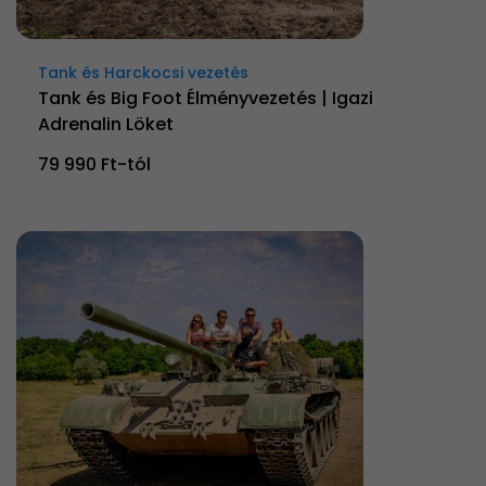
Tank és Harckocsi vezetés
Tank és Big Foot Élményvezetés | Igazi
Adrenalin Löket
79 990 Ft-tól