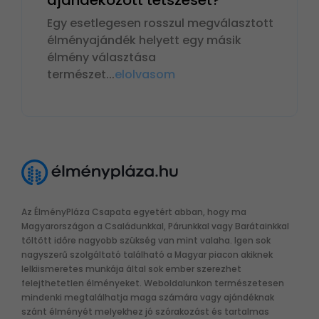
Egy esetlegesen rosszul megválasztott
élményajándék helyett egy másik
élmény választása
természet
...
elolvasom
Az ÉlményPláza Csapata egyetért abban, hogy ma
Magyarországon a Családunkkal, Párunkkal vagy Barátainkkal
töltött időre nagyobb szükség van mint valaha. Igen sok
nagyszerű szolgáltató található a Magyar piacon akiknek
lelkiismeretes munkája által sok ember szerezhet
felejthetetlen élményeket. Weboldalunkon természetesen
mindenki megtalálhatja maga számára vagy ajándéknak
szánt élményét melyekhez jó szórakozást és tartalmas