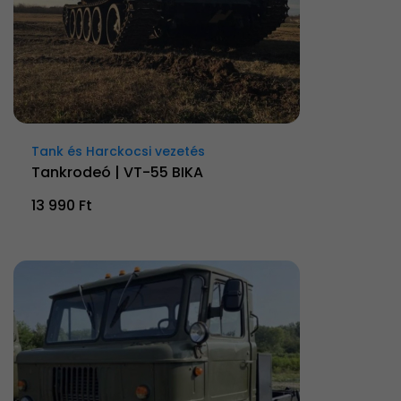
Tank és Harckocsi vezetés
Tankrodeó | VT-55 BIKA
13 990 Ft