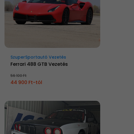
SzuperSportautó Vezetés
Ferrari 488 GTB Vezetés
56 100 Ft
44 900 Ft-tól