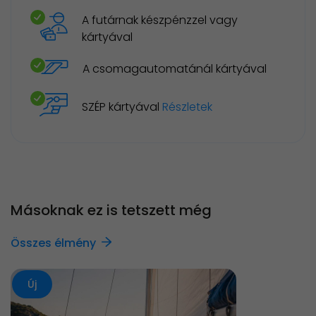
A futárnak készpénzzel vagy
kártyával
A csomagautomatánál kártyával
SZÉP kártyával
Részletek
Másoknak ez is tetszett még
Összes élmény
Új