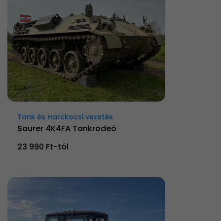
Tank és Harckocsi vezetés
Saurer 4K4FA Tankrodeó
23 990 Ft-tól