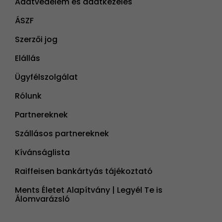
Adatvédelem és adatkezelés
ÁSZF
Szerzői jog
Elállás
Ügyfélszolgálat
Rólunk
Partnereknek
Szállásos partnereknek
Kívánságlista
Raiffeisen bankártyás tájékoztató
Ments Életet Alapítvány | Legyél Te is
Álomvarázsló