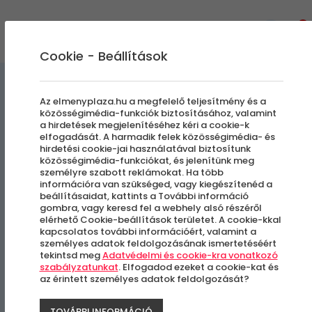
0
Cookie - Beállítások
Élményvezetés és élményautózás
Az elmenyplaza.hu a megfelelő teljesítmény és a
közösségimédia-funkciók biztosításához, valamint
a hirdetések megjelenítéséhez kéri a cookie-k
Tankrodeó T-55
elfogadását. A harmadik felek közösségimédia- és
hirdetési cookie-jai használatával biztosítunk
harckocsival
közösségimédia-funkciókat, és jelenítünk meg
személyre szabott reklámokat. Ha több
információra van szükséged, vagy kiegészítenéd a
beállításaidat, kattints a További információ
Balatonakali
gombra, vagy keresd fel a webhely alsó részéről
elérhető Cookie-beállítások területet. A cookie-kkal
kapcsolatos további információért, valamint a
személyes adatok feldolgozásának ismertetéséért
tekintsd meg
Adatvédelmi és cookie-kra vonatkozó
szabályzatunkat
. Elfogadod ezeket a cookie-kat és
az érintett személyes adatok feldolgozását?
TOVÁBBI INFORMÁCIÓ