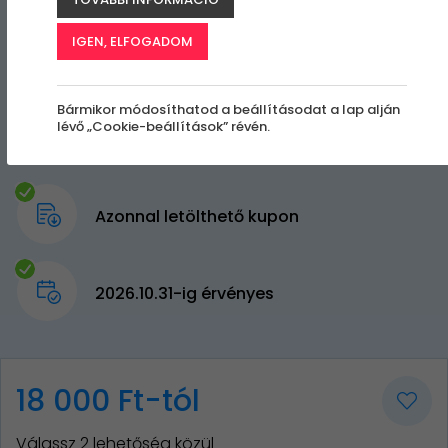
IGEN, ELFOGADOM
Bármikor módosíthatod a beállításodat a lap alján
lévő „Cookie-beállítások” révén.
Azonnal letölthető kupon
2026.10.31-ig érvényes
18 000 Ft-tól
Válassz 2 lehetőség közül