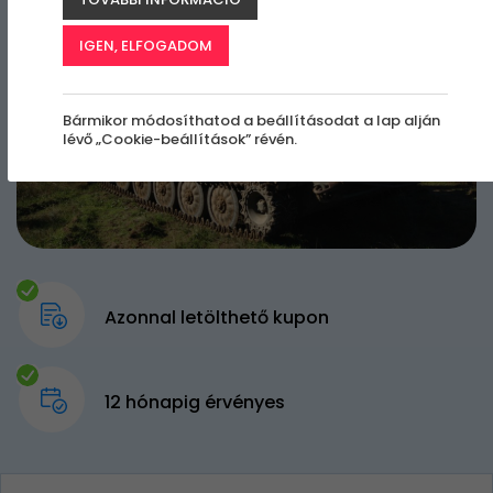
IGEN, ELFOGADOM
Bármikor módosíthatod a beállításodat a lap alján
lévő „Cookie-beállítások” révén.
Azonnal letölthető kupon
12 hónapig érvényes