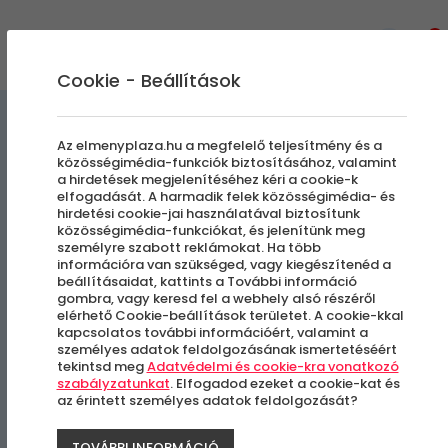
0
Cookie - Beállítások
Tank és
Élményvezetés és élményautózás
Az elmenyplaza.hu a megfelelő teljesítmény és a
közösségimédia-funkciók biztosításához, valamint
Harckocsi vezetés
a hirdetések megjelenítéséhez kéri a cookie-k
elfogadását. A harmadik felek közösségimédia- és
hirdetési cookie-jai használatával biztosítunk
TankVezetés | Igazi Harci
közösségimédia-funkciókat, és jelenítünk meg
személyre szabott reklámokat. Ha több
Élmény egy MTLB Tank
információra van szükséged, vagy kiegészítenéd a
beállításaidat, kattints a További információ
Gyomrában
gombra, vagy keresd fel a webhely alsó részéről
elérhető Cookie-beállítások területet. A cookie-kkal
kapcsolatos további információért, valamint a
személyes adatok feldolgozásának ismertetéséért
Domonyvölgy
tekintsd meg
Adatvédelmi és cookie-kra vonatkozó
szabályzatunkat
. Elfogadod ezeket a cookie-kat és
az érintett személyes adatok feldolgozását?
TOVÁBBI INFORMÁCIÓ