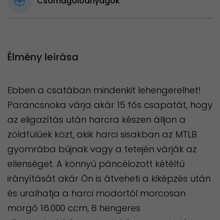
Csomagolóanyagok
Élmény leírása
Ebben a csatában mindenkit lehengerelhet!
Parancsnoka várja akár 15 fős csapatát, hogy
az eligazítás után harcra készen álljon a
zöldfülűek közt, akik harci sisakban az MTLB
gyomrába bújnak vagy a tetején várják az
ellenséget. A könnyű páncélozott kétéltű
irányítását akár Ön is átveheti a kiképzés után
és uralhatja a harci modortól morcosan
morgó 16.000 ccm, 8 hengeres