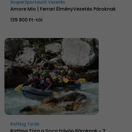
SzuperSportautó Vezetés
Amore Mio | Ferrari ÉlményVezetés Pároknak
139 800 Ft-tól
Rafting Túrák
Rafting Túra a Soca folyón Pároknak - 2