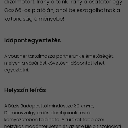
dízelmotort. Irány a tank, irány a csatatér egy
Gaz66-os platóján, ahol beleszagolhatnak a
katonaság élményébe!
Időpontegyeztetés
A voucher tartalmazza partnerünk elérhetőségét,
melyen a vásárlást követően időpontot lehet
egyeztetni.
Helyszín leírás
A Bázis Budapesttől mindössze 30 km-re,
Domonyvölgy erdős dombjainak festői
környezetében található. A túrákat több ezer
hektáros magánterületen és az erre kijelölt szolgálati