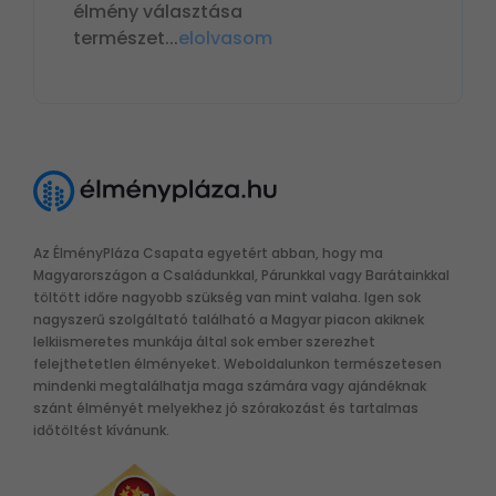
élmény választása
természet
...
elolvasom
Az ÉlményPláza Csapata egyetért abban, hogy ma
Magyarországon a Családunkkal, Párunkkal vagy Barátainkkal
töltött időre nagyobb szükség van mint valaha. Igen sok
nagyszerű szolgáltató található a Magyar piacon akiknek
lelkiismeretes munkája által sok ember szerezhet
felejthetetlen élményeket. Weboldalunkon természetesen
mindenki megtalálhatja maga számára vagy ajándéknak
szánt élményét melyekhez jó szórakozást és tartalmas
időtöltést kívánunk.