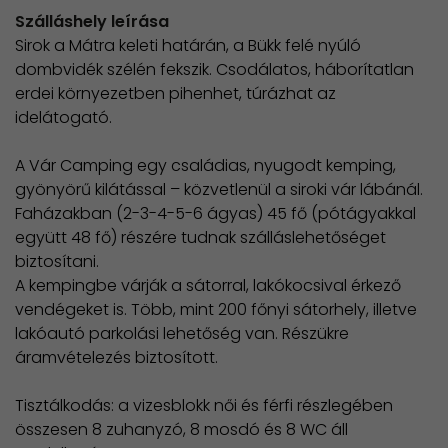
Szálláshely leírása
Sirok a Mátra keleti határán, a Bükk felé nyúló
dombvidék szélén fekszik. Csodálatos, háborítatlan
erdei környezetben pihenhet, túrázhat az
idelátogató.
A Vár Camping egy családias, nyugodt kemping,
gyönyörű kilátással – közvetlenül a siroki vár lábánál.
Faházakban (2-3-4-5-6 ágyas) 45 fő (pótágyakkal
együtt 48 fő) részére tudnak szálláslehetőséget
biztosítani.
A kempingbe várják a sátorral, lakókocsival érkező
vendégeket is. Több, mint 200 főnyi sátorhely, illetve
lakóautó parkolási lehetőség van. Részükre
áramvételezés biztosított.
Tisztálkodás: a vizesblokk női és férfi részlegében
összesen 8 zuhanyzó, 8 mosdó és 8 WC áll