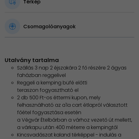
Térkép
Csomagolóanyagok
Utalvány tartalma
Szállás 3 nap 2 éjszakára 2 fő részére 2 ágyas
faházban reggelivel
Reggeli a kemping büfé előtti
teraszon fogyasztható el
2 db 500 Ft-os éttermi kupon, mely
felhasználható az a'la cart étlapról választott
főétel fogyasztása esetén
a Végvár Ételbárban a várhoz vezető út mellett,
a várkapu után 400 méterre a kempingtől
Kincsvadászat kaland térképpel - indulás a