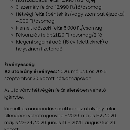
Hosszabbítás felár: 12.990 Ft/2 fő/éj
3. személy felára: 12.990 Ft/fő/csomag
Hétvégi felár (péntek és/vagy szombat éjszaka):
4.000 Ft/csomag
Kiemelt időszaki felár 5.000 Ft/csomag
Félpanziós felár: 21.120 Ft /csomag/2 fő
Idegenforgalmi adó (18 év felettieknek) a
helyszínen fizetendő
Érvényesség
Az utalvány érvényes:
2026. május 1. és 2026.
szeptember 30. között hétköznapokon .
Az utalvány hétvégén felár ellenében vehető
igénybe.
Kiemelt és ünnepi időszakokban az utalvány felár
ellenében vehető igénybe - 2026. május 1-2., 2026.
május 22-24., 2026. június 19. - 2026. augusztus 29.
között.