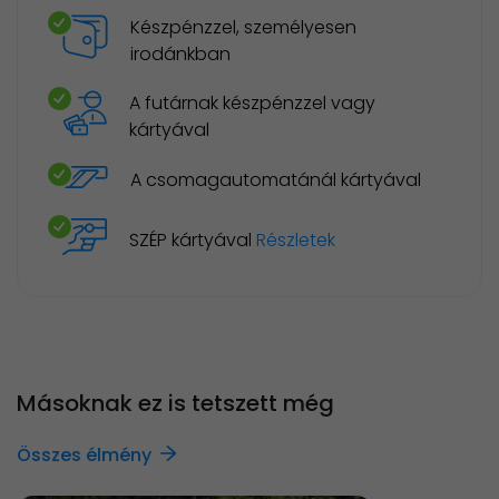
Készpénzzel, személyesen
irodánkban
A futárnak készpénzzel vagy
kártyával
A csomagautomatánál kártyával
SZÉP kártyával
Részletek
Másoknak ez is tetszett még
Összes élmény