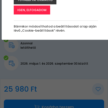
IGEN, ELFOGADOM
Bármikor módosíthatod a beállításodat a lap alján
lévő „Cookie-beállítások” révén.
Azonnal
letölthető
2026. május 1. és 2026. szeptember 30.között
25 980 Ft
Kosárba teszem