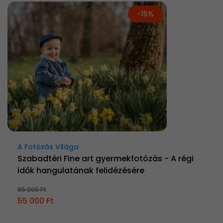
-15%
A Fotózás Világa
Szabadtéri Fine art gyermekfotózás - A régi
idők hangulatának felidézésére
65 000 Ft
55 000 Ft