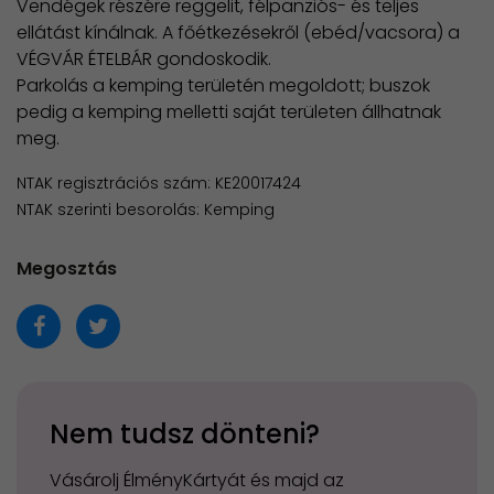
Vendégek részére reggelit, félpanziós- és teljes
ellátást kínálnak. A főétkezésekről (ebéd/vacsora) a
VÉGVÁR ÉTELBÁR gondoskodik.
Parkolás a kemping területén megoldott; buszok
pedig a kemping melletti saját területen állhatnak
meg.
NTAK regisztrációs szám: KE20017424
NTAK szerinti besorolás: Kemping
Megosztás
Nem tudsz dönteni?
Vásárolj ÉlményKártyát és majd az