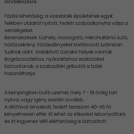
rendelkezésre.
Főzési lehetőség: a vizesblokk épületének egyik
felében oldalról nyitott, fedett szabadkonyha várja a
vendégeket.
Berendezések: tűzhely, mosogató, mikrohullámú sütő,
hűtőszekrény. Főzőedényeket korlátozott számban
tudnak adni. Kialakított tűzrakó helyek vannak.
Bográcsozáshoz, nyársaláshoz eszközöket
biztosítanak, a szabadtéri grillsütőt is bárki
használhatja.
A kempingben büfé üzemel, mely 7 - 19 óráig tart
nyitva, vagy igény esetén tovább.
A diófával árnyékolt, fedett teraszon 40-45 fő
kényelmesen elfér. Itt lehet az étkezést lebonyolítani,
és itt ingyenes WIFI elérhetőség is biztosított.