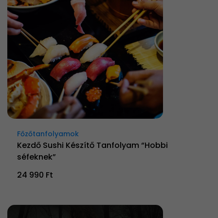
Főzőtanfolyamok
Kezdő Sushi Készítő Tanfolyam “Hobbi
séfeknek”
24 990 Ft