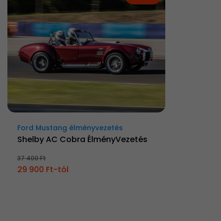
Ford Mustang élményvezetés
Shelby AC Cobra ÉlményVezetés
37 400 Ft
29 900 Ft-tól