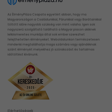
Az ÉlményPláza Csapata egyetért abban, hogy ma
Magyarországon a Családunkkal, Párunkkal vagy Barátainkkal
töltött időre nagyobb szükség van mint valaha. Igen sok
nagyszerű szolgáltató található a Magyar piacon akiknek
lelkiismeretes munkája által sok ember szerezhet
felejthetetlen élményeket. Weboldalunkon természetesen
mindenki megtalálhatja maga számára vagy ajándéknak
szánt élményét melyekhez jó szórakozást és tartalmas
időtöltést kívánunk.
Elérhetőségek