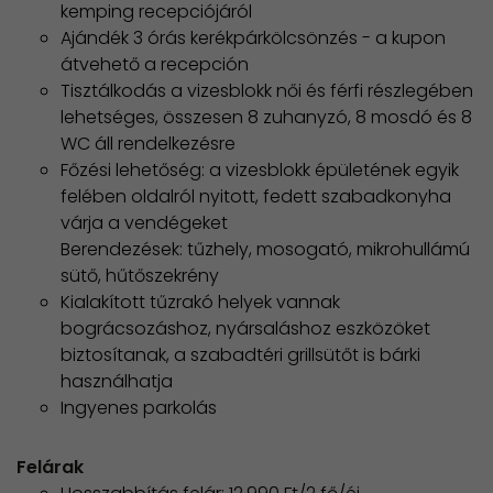
kemping recepciójáról
Ajándék 3 órás kerékpárkölcsönzés - a kupon
átvehető a recepción
Tisztálkodás a vizesblokk női és férfi részlegében
lehetséges, összesen 8 zuhanyzó, 8 mosdó és 8
WC áll rendelkezésre
Főzési lehetőség: a vizesblokk épületének egyik
felében oldalról nyitott, fedett szabadkonyha
várja a vendégeket
Berendezések: tűzhely, mosogató, mikrohullámú
sütő, hűtőszekrény
Kialakított tűzrakó helyek vannak
bográcsozáshoz, nyársaláshoz eszközöket
biztosítanak, a szabadtéri grillsütőt is bárki
használhatja
Ingyenes parkolás
Felárak