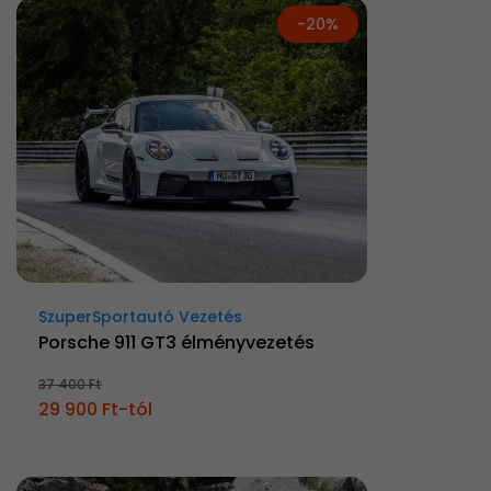
-20%
SzuperSportautó Vezetés
Porsche 911 GT3 élményvezetés
37 400 Ft
29 900 Ft-tól