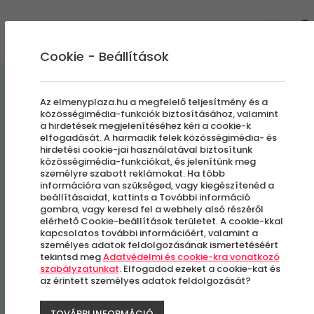
0
Cookie - Beállítások
Szállás és Wellness
Az elmenyplaza.hu a megfelelő teljesítmény és a
közösségimédia-funkciók biztosításához, valamint
a hirdetések megjelenítéséhez kéri a cookie-k
Vár Camping
elfogadását. A harmadik felek közösségimédia- és
hirdetési cookie-jai használatával biztosítunk
közösségimédia-funkciókat, és jelenítünk meg
Természetközeli pihenés
személyre szabott reklámokat. Ha több
információra van szükséged, vagy kiegészítenéd a
beállításaidat, kattints a További információ
Sirok
gombra, vagy keresd fel a webhely alsó részéről
elérhető Cookie-beállítások területet. A cookie-kkal
kapcsolatos további információért, valamint a
személyes adatok feldolgozásának ismertetéséért
tekintsd meg
Adatvédelmi és cookie-kra vonatkozó
szabályzatunkat
. Elfogadod ezeket a cookie-kat és
az érintett személyes adatok feldolgozását?
TOVÁBBI INFORMÁCIÓ