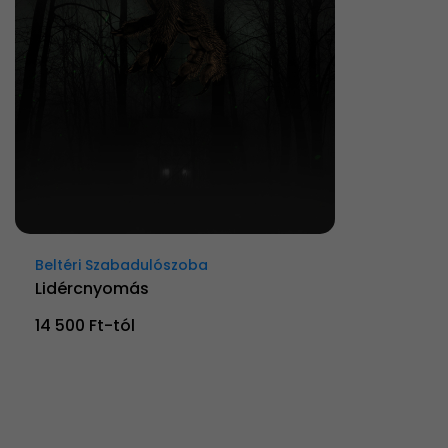
Beltéri Szabadulószoba
Lidércnyomás
14 500 Ft-tól