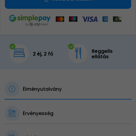
Reggelis
2 éj, 2 fő
ellátás
Élményutalvány
Érvényesség