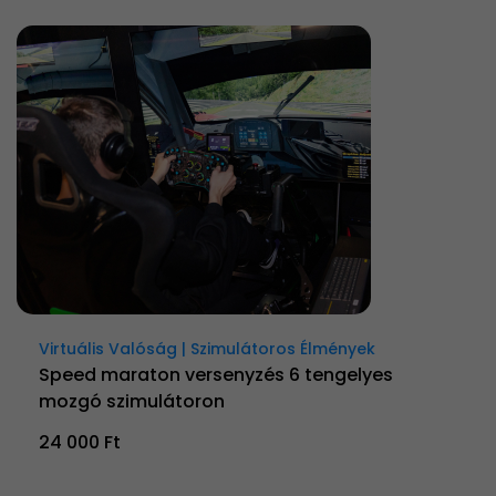
Virtuális Valóság | Szimulátoros Élmények
Speed maraton versenyzés 6 tengelyes
mozgó szimulátoron
24 000 Ft