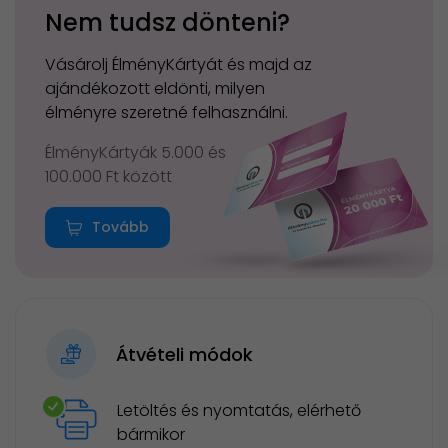
Nem tudsz dönteni?
Vásárolj ÉlményKártyát és majd az
ajándékozott eldönti, milyen
élményre szeretné felhasználni.
ÉlményKártyák 5.000 és
100.000 Ft között
Tovább
Átvételi módok
Letöltés és nyomtatás, elérhető
bármikor