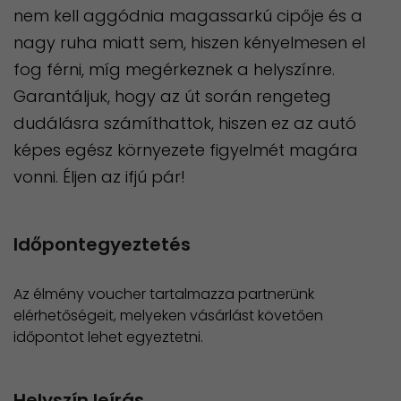
nem kell aggódnia magassarkú cipője és a
nagy ruha miatt sem, hiszen kényelmesen el
fog férni, míg megérkeznek a helyszínre.
Garantáljuk, hogy az út során rengeteg
dudálásra számíthattok, hiszen ez az autó
képes egész környezete figyelmét magára
vonni. Éljen az ifjú pár!
Időpontegyeztetés
Az élmény voucher tartalmazza partnerünk
elérhetőségeit, melyeken vásárlást követően
időpontot lehet egyeztetni.
Helyszín leírás