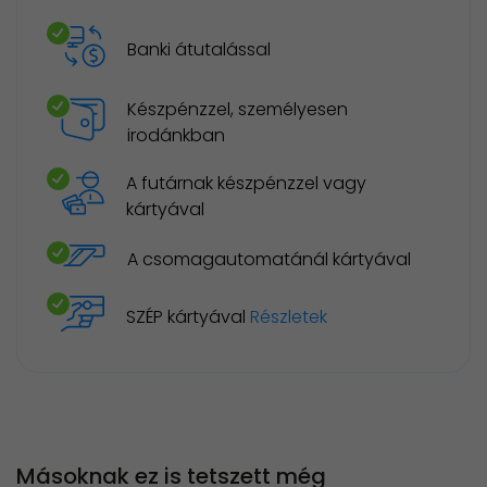
Banki átutalással
Készpénzzel, személyesen
irodánkban
A futárnak készpénzzel vagy
kártyával
A csomagautomatánál kártyával
SZÉP kártyával
Részletek
Másoknak ez is tetszett még