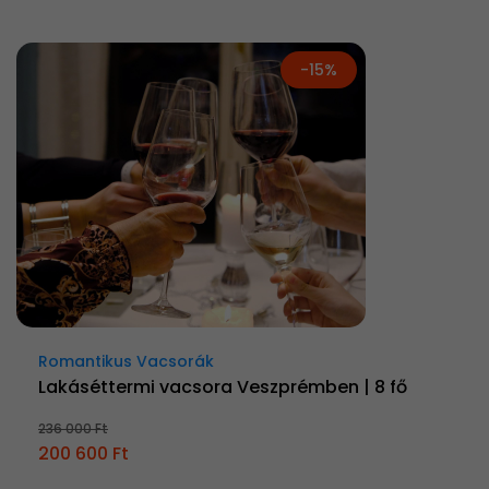
-15%
Romantikus Vacsorák
Lakáséttermi vacsora Veszprémben | 8 fő
236 000 Ft
200 600 Ft