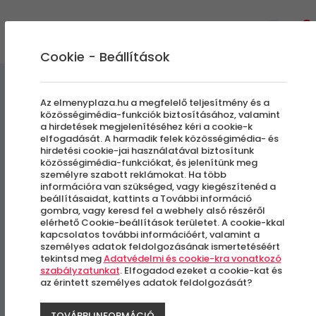
0
Cookie - Beállítások
Exkluzív autók
Élményvezetés és élményautózás
Az elmenyplaza.hu a megfelelő teljesítmény és a
közösségimédia-funkciók biztosításához, valamint
bérlése különleges alkalmakra
a hirdetések megjelenítéséhez kéri a cookie-k
elfogadását. A harmadik felek közösségimédia- és
hirdetési cookie-jai használatával biztosítunk
Veterán Autó Bérlése
közösségimédia-funkciókat, és jelenítünk meg
személyre szabott reklámokat. Ha több
Esküvőre
információra van szükséged, vagy kiegészítenéd a
beállításaidat, kattints a További információ
gombra, vagy keresd fel a webhely alsó részéről
elérhető Cookie-beállítások területet. A cookie-kkal
Budapest környéke
kapcsolatos további információért, valamint a
személyes adatok feldolgozásának ismertetéséért
tekintsd meg
Adatvédelmi és cookie-kra vonatkozó
szabályzatunkat
. Elfogadod ezeket a cookie-kat és
az érintett személyes adatok feldolgozását?
TOVÁBBI INFORMÁCIÓ