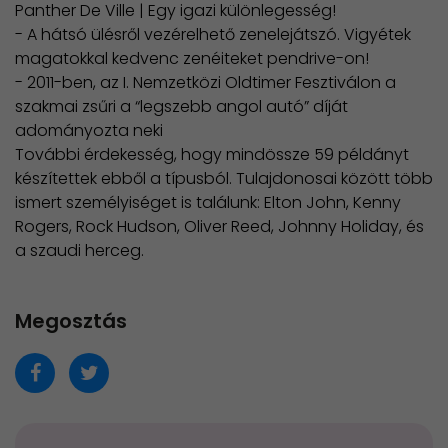
Panther De Ville | Egy igazi különlegesség!
- A hátsó ülésről vezérelhető zenelejátszó. Vigyétek
magatokkal kedvenc zenéiteket pendrive-on!
- 2011-ben, az I. Nemzetközi Oldtimer Fesztiválon a
szakmai zsűri a “legszebb angol autó” díját
adományozta neki
​További érdekesség, hogy mindössze 59 példányt
készítettek ebből a típusból. Tulajdonosai között több
ismert személyiséget is találunk: Elton John, Kenny
Rogers, Rock Hudson, Oliver Reed, Johnny Holiday, és
a szaudi herceg.
Megosztás