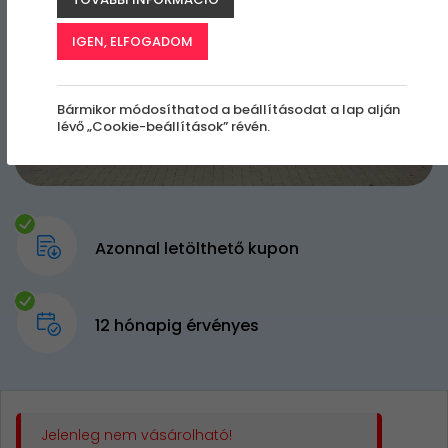
IGEN, ELFOGADOM
Bármikor módosíthatod a beállításodat a lap alján
lévő „Cookie-beállítások” révén.
Azonnal letölthető kupon
12 hónapig érvényes
Jelenleg nem vásárolható!