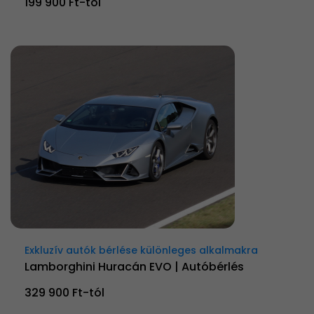
199 900 Ft-tól
Exkluzív autók bérlése különleges alkalmakra
Lamborghini Huracán EVO | Autóbérlés
329 900 Ft-tól