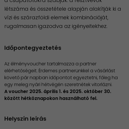
a csapatotokra szabják: a résztvevők
létszáma és összetétele alapján alakítják ki a
vízi és szárazföldi elemek kombinációját,
rugalmasan igazodva az igényeitekhez.
Időpontegyeztetés
Az élményvoucher tartalmazza a partner
elérhetőségeit. Érdemes partnerünkkel a vásárlást
követő pár napban időpontot egyeztetni, főleg ha
egy meleg nyári hétvégén szeretnétek vitorlázni.
​A voucher 2025. április 1. és 2025. október 30.
között hétköznapokon használható fel.
Helyszín leírás