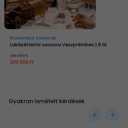
Romantikus Vacsorák
Lakáséttermi vacsora Veszprémben | 8 fő
236 000 Ft
200 600 Ft
Gyakran ismételt kérdések