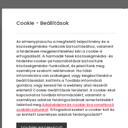
0
Cookie - Beállítások
Kültéri Programok
Csapatépítő
Az elmenyplaza.hu a megfelelő teljesítmény és a
közösségimédia-funkciók biztosításához, valamint
a hirdetések megjelenítéséhez kéri a cookie-k
Vitorlás csapatépítés
elfogadását. A harmadik felek közösségimédia- és
hirdetési cookie-jai használatával biztosítunk
prémium hajóval
közösségimédia-funkciókat, és jelenítünk meg
személyre szabott reklámokat. Ha több
információra van szükséged, vagy kiegészítenéd a
beállításaidat, kattints a További információ
Siófok - Személyforgalmi kikötő
gombra, vagy keresd fel a webhely alsó részéről
elérhető Cookie-beállítások területet. A cookie-kkal
kapcsolatos további információért, valamint a
személyes adatok feldolgozásának ismertetéséért
tekintsd meg
Adatvédelmi és cookie-kra vonatkozó
szabályzatunkat
. Elfogadod ezeket a cookie-kat és
az érintett személyes adatok feldolgozását?
TOVÁBBI INFORMÁCIÓ