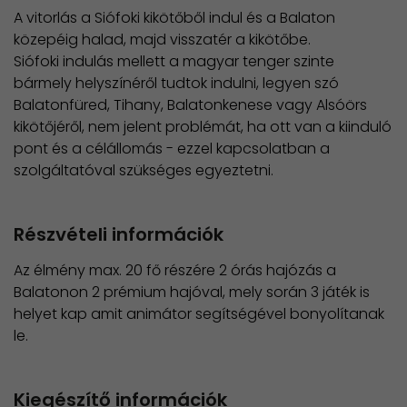
A vitorlás a Siófoki kikötőből indul és a Balaton
közepéig halad, majd visszatér a kikötőbe.
Siófoki indulás mellett a magyar tenger szinte
bármely helyszínéről tudtok indulni, legyen szó
Balatonfüred, Tihany, Balatonkenese vagy Alsóörs
kikötőjéről, nem jelent problémát, ha ott van a kiinduló
pont és a célállomás - ezzel kapcsolatban a
szolgáltatóval szükséges egyeztetni.
Részvételi információk
Az élmény max. 20 fő részére 2 órás hajózás a
Balatonon 2 prémium hajóval, mely során 3 játék is
helyet kap amit animátor segítségével bonyolítanak
le.
Kiegészítő információk