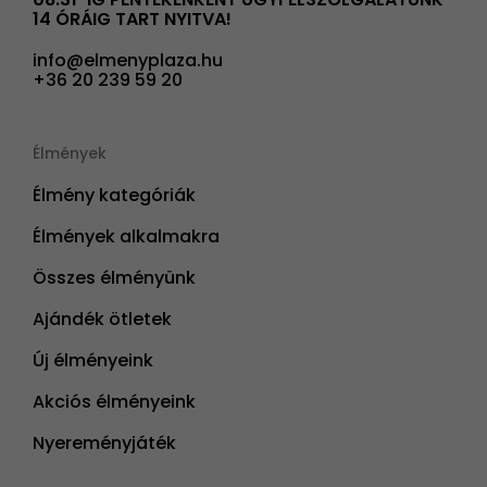
14 ÓRÁIG TART NYITVA!
info@elmenyplaza.hu
+36 20 239 59 20
Élmények
Élmény kategóriák
Élmények alkalmakra
Összes élményünk
Ajándék ötletek
Új élményeink
Akciós élményeink
Nyereményjáték