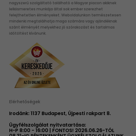
nagyszerű szolgáltató található a Magyar piacon akiknek
lelkiismeretes munkája által sok ember szerezhet
felejthetetlen élményeket. Weboldalunkon természetesen
mindenki megtalálhatja maga számára vagy ajándéknak
szánt élményét melyekhez jó szórakozást és tartalmas
időtöltést kívánunk.
Elérhetőségek
Irodánk: 1137 Budapest, Újpesti rakpart 8.
Ügyfélszolgálat nyitvatartása:
H-P 8:00 - 16:00 | FONTOS! 2026.06.26-TÓL
08.31-IG PÉNTEKENKÉNT ÜGYFÉLSZOLGÁLATUNK