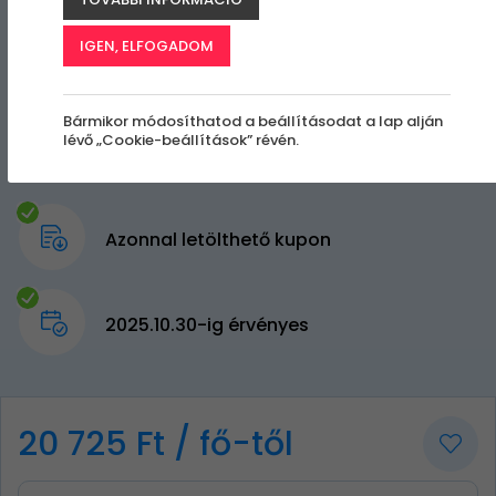
IGEN, ELFOGADOM
Bármikor módosíthatod a beállításodat a lap alján
lévő „Cookie-beállítások” révén.
Azonnal letölthető kupon
2025.10.30-ig érvényes
20 725 Ft / fő-től