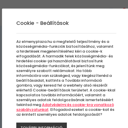
0
Cookie - Beállítások
Vizen, Vízben, Víz alatt
Az elmenyplaza.hu a megfelelő teljesítmény és a
közösségimédia-funkciók biztosításához, valamint
a hirdetések megjelenítéséhez kéri a cookie-k
Vízibobozás
elfogadását. A harmadik felek közösségimédia- és
hirdetési cookie-jai használatával biztosítunk
közösségimédia-funkciókat, és jelenítünk meg
személyre szabott reklámokat. Ha több
Fundy Tó
információra van szükséged, vagy kiegészítenéd a
beállításaidat, kattints a További információ
gombra, vagy keresd fel a webhely alsó részéről
elérhető Cookie-beállítások területet. A cookie-kkal
kapcsolatos további információért, valamint a
személyes adatok feldolgozásának ismertetéséért
tekintsd meg
Adatvédelmi és cookie-kra vonatkozó
szabályzatunkat
. Elfogadod ezeket a cookie-kat és
az érintett személyes adatok feldolgozását?
TOVÁBBI INFORMÁCIÓ