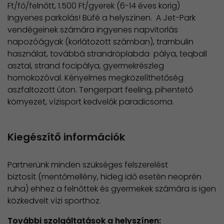
Ft/fő/felnőtt, 1.500 Ft/gyerek (6-14 éves korig)
​Ingyenes parkolás! Büfé a helyszínen. A Jet-Park
vendégeinek számára ingyenes napvitorlás
napozóágyak (korlátozott számban), trambulin
használat, továbbá strandröplabda pálya, teqball
asztal, strand focipálya, gyermekrészleg
homokozóval. Kényelmes megközelíthetőség
aszfaltozott úton. Tengerpart feeling, pihentető
környezet, vízisport kedvelők paradicsoma.
Kiegészítő információk
Partnerünk minden szükséges felszerelést
biztosít (mentőmellény, hideg idő esetén neoprén
ruha) ehhez a felnőttek és gyermekek számára is igen
közkedvelt vízi sporthoz.
További szolgáltatások a helyszínen: