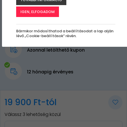
IGEN, ELFOGADOM
Bármikor módosíthatod a beállításodat a lap alján
lévő „Cookie-beállítások” révén.
Azonnal letölthető kupon
12 hónapig érvényes
19 900 Ft-tól
Válassz 3 lehetőség közül