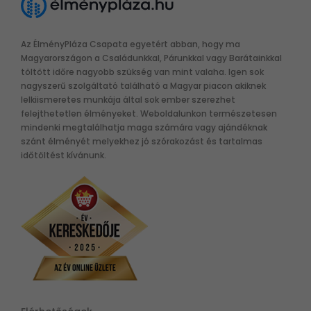
Az ÉlményPláza Csapata egyetért abban, hogy ma
Magyarországon a Családunkkal, Párunkkal vagy Barátainkkal
töltött időre nagyobb szükség van mint valaha. Igen sok
nagyszerű szolgáltató található a Magyar piacon akiknek
lelkiismeretes munkája által sok ember szerezhet
felejthetetlen élményeket. Weboldalunkon természetesen
mindenki megtalálhatja maga számára vagy ajándéknak
szánt élményét melyekhez jó szórakozást és tartalmas
időtöltést kívánunk.