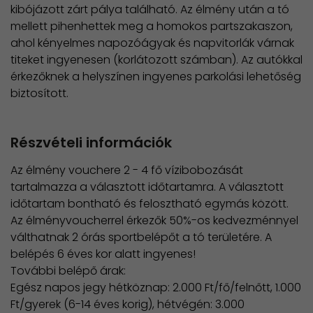
kibójázott zárt pálya található. Az élmény után a tó
mellett pihenhettek meg a homokos partszakaszon,
ahol kényelmes napozóágyak és napvitorlák várnak
titeket ingyenesen (korlátozott számban). Az autókkal
érkezőknek a helyszínen ingyenes parkolási lehetőség
biztosított.
Részvételi információk
Az élmény vouchere 2 - 4 fő vízibobozását
tartalmazza a választott időtartamra. A választott
időtartam bontható és felosztható egymás között.​​
Az élményvoucherrel érkezők 50%-os kedvezménnyel
válthatnak 2 órás sportbelépőt a tó területére. A
belépés 6 éves kor alatt ingyenes!
További belépő árak:
​Egész napos jegy hétköznap: 2.000 Ft/fő/felnőtt, 1.000
Ft/gyerek (6-14 éves korig), hétvégén: 3.000