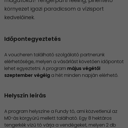
magatokat! Tengerparti feeling, pihentető
környezet igazi paradicsom a vízisport
kedvelőinek.
Időpontegyeztetés
A voucheren található szolgálató partnerünk
elérhetősége, melyen a vásárlást követően időpontot
lehet egyeztetni. A program
május végétől
szeptember végéig
a hét minden napján elérhető.
Helyszín leírás
A program helyszíne a Fundy tó, ami közvetlenül az
M0-ás körgyűrű mellett található. Egy 8 hektáros
tengerkék vízű tó várja a vendégeket, melyen 2 db