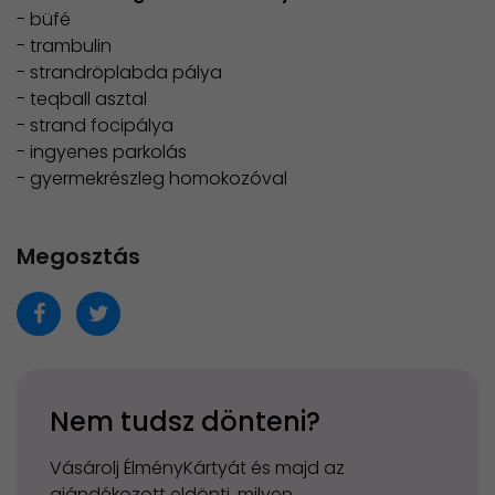
- büfé
- trambulin
- strandröplabda pálya
- teqball asztal
- strand focipálya
- ingyenes parkolás
- gyermekrészleg homokozóval
Megosztás
Nem tudsz dönteni?
Vásárolj ÉlményKártyát és majd az
ajándékozott eldönti, milyen