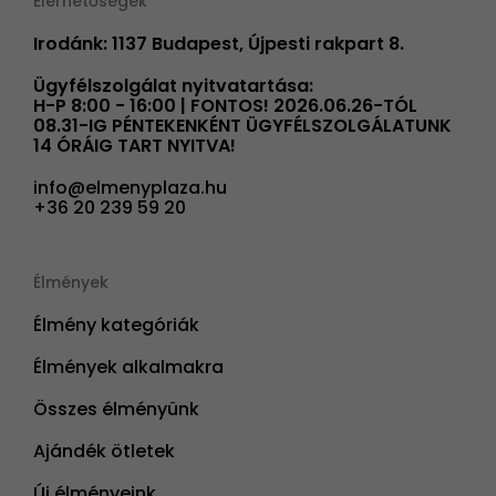
Elérhetőségek
Irodánk: 1137 Budapest, Újpesti rakpart 8.
Ügyfélszolgálat nyitvatartása:
H-P 8:00 - 16:00 | FONTOS! 2026.06.26-TÓL
08.31-IG PÉNTEKENKÉNT ÜGYFÉLSZOLGÁLATUNK
14 ÓRÁIG TART NYITVA!
info@elmenyplaza.hu
+36 20 239 59 20
Élmények
Élmény kategóriák
Élmények alkalmakra
Összes élményünk
Ajándék ötletek
Új élményeink