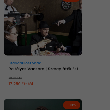
Szabadulószobák
Rejtélyes Vacsora | Szerepjáték Est
23 780 Ft
17 280 Ft-tól
-19%