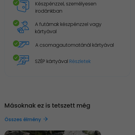
Készpénzzel, személyesen
irodánkban
A futárnak készpénzzel vagy
kártyával
A csomagautomatánál kártyával
SZÉP kártyával
Részletek
Másoknak ez is tetszett még
Összes élmény