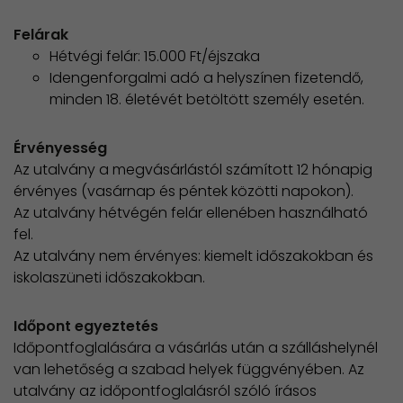
Felárak
Hétvégi felár: 15.000 Ft/éjszaka
Idengenforgalmi adó a helyszínen fizetendő,
minden 18. életévét betöltött személy esetén.
Érvényesség
Az utalvány a megvásárlástól számított 12 hónapig
érvényes (vasárnap és péntek közötti napokon).
Az utalvány hétvégén felár ellenében használható
fel.
​Az utalvány nem érvényes: kiemelt időszakokban és
iskolaszüneti időszakokban.
Időpont egyeztetés
Időpontfoglalására a vásárlás után a szálláshelynél
van lehetőség a szabad helyek függvényében. Az
utalvány az időpontfoglalásról szóló írásos