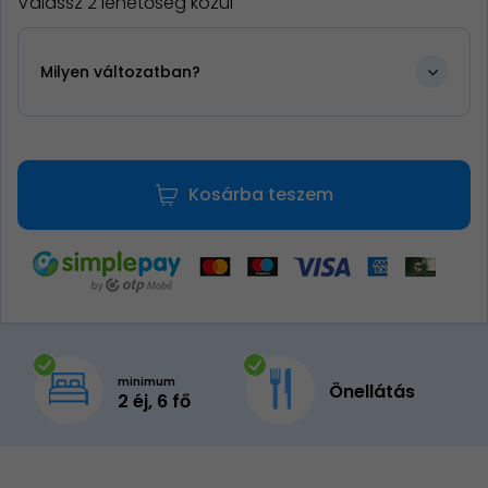
Válassz 2 lehetőség közül
Milyen változatban?
Kosárba teszem
minimum
Önellátás
2 éj, 6 fő