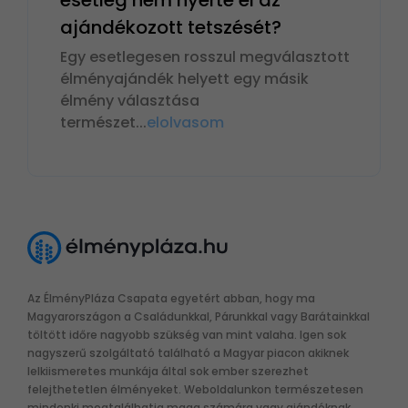
ajándékozott tetszését?
Egy esetlegesen rosszul megválasztott
élményajándék helyett egy másik
élmény választása
természet
...
elolvasom
Az ÉlményPláza Csapata egyetért abban, hogy ma
Magyarországon a Családunkkal, Párunkkal vagy Barátainkkal
töltött időre nagyobb szükség van mint valaha. Igen sok
nagyszerű szolgáltató található a Magyar piacon akiknek
lelkiismeretes munkája által sok ember szerezhet
felejthetetlen élményeket. Weboldalunkon természetesen
mindenki megtalálhatja maga számára vagy ajándéknak