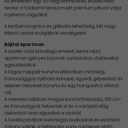
Az emeleten egy 30 négyzetméteres, erdőre néző
terasz, a földszinti teraszon két prémium jakuzzi várja
a pihenni vágyókat.
A kertben bogrács és grillezési lehetőség, két nagy
étkező asztal szolgálja ki vendégeket.
Bájital Apartman
A szürke-zöld színvilágú emeleti, kertre néző
apartman igényes bútorait varázslatos utalásokkal
egészítették ki.
​A tágas nappali-konyha étkezőben minőségi,
franciaággyá nyitható kanapé, egyedi, gépesített és
teljesen felszerelt konyha és egy hangulatos étkező
vár.
A méretes hálóban magas komfortfokozatú, 160 cm-
es franciaágyat helyeztek el és a varázslóvilág
dekoráció teszi egyedivé a szobát.
A fürdőszobában különleges burkolatok és esőztető
zuhany várják, a felfrissülés vagy a lefekvés előtti