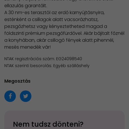
ellazulás garantált.
A 30 nm-es terasztól az erdő karnyújtásnyira,
esténként a csillagok alatt vacsorázhatsz,
pezsgőzhetsz vagy kényeztetheted magad a
földszinti prémium pezsgőfürdővel. Akár bájitalt főznél
a konyhában, akár csillogó fények alatt pihennél,
mesés menedék vár!
NTAK regisztrációs szám: EG24098540
NTAK szerinti besorolás: Egyéb szálláshely
Megosztás
Nem tudsz dönteni?