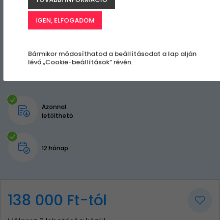
IGEN, ELFOGADOM
Bármikor módosíthatod a beállításodat a lap alján
lévő „Cookie-beállítások” révén.
Azonnal
letölthető
12 hónap
138 000 Ft-tól