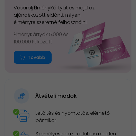
Vásárolj ÉlményKártyát és majd az
ajándékozott eldönti, milyen
élményre szeretné felhasználni.
ÉlményKártyák 5.000 és
100.000 Ft között
Tovább
Átvételi módok
Letöltés és nyomtatás, elérhető
bármikor
Személyesen az irodában minden