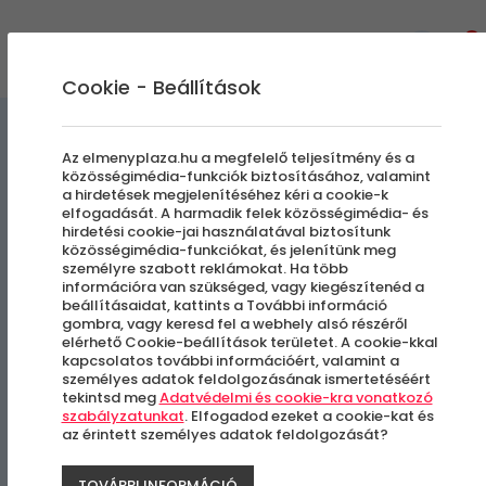
0
Cookie - Beállítások
Szállás és Wellness
Az elmenyplaza.hu a megfelelő teljesítmény és a
közösségimédia-funkciók biztosításához, valamint
a hirdetések megjelenítéséhez kéri a cookie-k
Wonder Mátrafüreden | Bájital
elfogadását. A harmadik felek közösségimédia- és
hirdetési cookie-jai használatával biztosítunk
Apartman
közösségimédia-funkciókat, és jelenítünk meg
személyre szabott reklámokat. Ha több
információra van szükséged, vagy kiegészítenéd a
Hosszú Érvényesség
beállításaidat, kattints a További információ
gombra, vagy keresd fel a webhely alsó részéről
elérhető Cookie-beállítások területet. A cookie-kkal
Mátrafüred, Gyöngyös
kapcsolatos további információért, valamint a
személyes adatok feldolgozásának ismertetéséért
tekintsd meg
Adatvédelmi és cookie-kra vonatkozó
szabályzatunkat
. Elfogadod ezeket a cookie-kat és
az érintett személyes adatok feldolgozását?
TOVÁBBI INFORMÁCIÓ