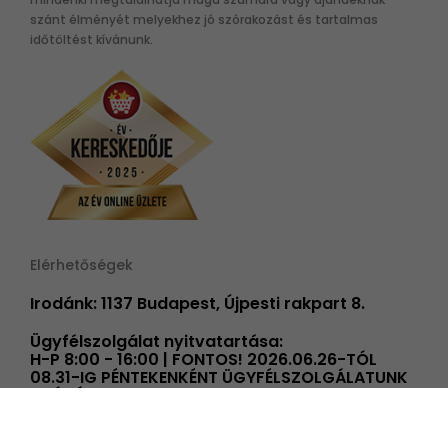
szánt élményét melyekhez jó szórakozást és tartalmas
időtöltést kívánunk.
Elérhetőségek
Irodánk: 1137 Budapest, Újpesti rakpart 8.
Ügyfélszolgálat nyitvatartása:
H-P 8:00 - 16:00 | FONTOS! 2026.06.26-TÓL
08.31-IG PÉNTEKENKÉNT ÜGYFÉLSZOLGÁLATUNK
14 ÓRÁIG TART NYITVA!
info@elmenyplaza.hu