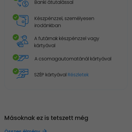
Banki átutalással
Készpénzzel, személyesen
irodánkban
A futárnak készpénzzel vagy
kártyával
A csomagautomatánál kártyával
SZÉP kártyával
Részletek
Másoknak ez is tetszett még
Összes élmény