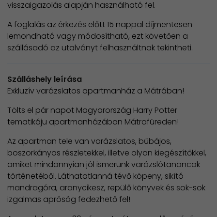
visszaigazolás alapján használható fel.
A foglalás az érkezés előtt 15 nappal díjmentesen
lemondható vagy módosítható, ezt követően a
szállásadó az utalványt felhasználtnak tekintheti.
Szálláshely leírása
Exkluzív varázslatos apartmanház a Mátrában!
Tölts el pár napot Magyarország Harry Potter
tematikáju apartmanházában Mátrafüreden!
Az apartman tele van varázslatos, bűbájos,
boszorkányos részletekkel, illetve olyan kiegészítőkkel,
amiket mindannyian jól ismerünk varázslótanoncok
történetéből. Láthatatlanná tévő köpeny, sikító
mandragóra, aranycikesz, repülő könyvek és sok-sok
izgalmas apróság fedezhető fel!