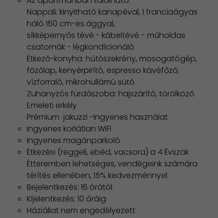
Az apartmanban található:
Nappali: kinyitható kanapéval, 1 franciaágyas
háló 160 cm-es ággyal,
síkképernyős tévé - kábeltévé - műholdas
csatornák - légkondícionáló
Étkező-konyha: hűtőszekrény, mosogatógép,
főzőlap, kenyérpirító, espresso kávéfőző,
vízforraló, mikrohullámú sütő
Zuhanyzós fürdőszoba: hajszárító, törölköző
Emeleti erkély
Prémium jakuzzi -Ingyenes használat
Ingyenes korlátlan WiFi
Ingyenes magánparkoló
Étkezési (reggeli, ebéd, vacsora) a 4 Évszak
Étteremben lehetséges, vendégeink számára
térítés ellenében, 15% kedvezménnyel
Bejelentkezés: 16 órától
Kijelentkezés: 10 óráig
Háziállat nem engedélyezett