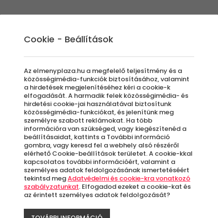
Élmények
Ajándék ötletek
Újdonságok
A
Cookie - Beállítások
Az elmenyplaza.hu a megfelelő teljesítmény és a
közösségimédia-funkciók biztosításához, valamint
a hirdetések megjelenítéséhez kéri a cookie-k
Zsóry L
elfogadását. A harmadik felek közösségimédia- és
hirdetési cookie-jai használatával biztosítunk
közösségimédia-funkciókat, és jelenítünk meg
2026 é
személyre szabott reklámokat. Ha több
információra van szükséged, vagy kiegészítenéd a
beállításaidat, kattints a További információ
Mezők
gombra, vagy keresd fel a webhely alsó részéről
elérhető Cookie-beállítások területet. A cookie-kkal
kapcsolatos további információért, valamint a
személyes adatok feldolgozásának ismertetéséért
Azo
tekintsd meg
Adatvédelmi és cookie-kra vonatkozó
letö
szabályzatunkat
. Elfogadod ezeket a cookie-kat és
az érintett személyes adatok feldolgozását?
TOVÁBBI INFORMÁCIÓ