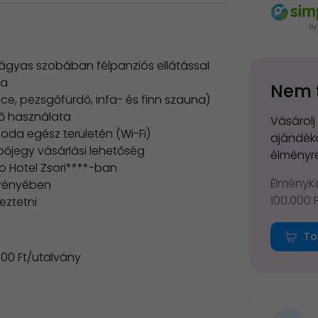
étágyas szobában félpanziós ellátással
ra
Nem 
e, pezsgőfürdő, infa- és finn szauna)
ző használata
Vásárolj
lloda egész területén (Wi-Fi)
ajándéko
őjegy vásárlási lehetőség
élményre
o Hotel Zsori****-ban
ÉlményKá
gvényében
100.000 
eztetni
To
 000 Ft/utalvány