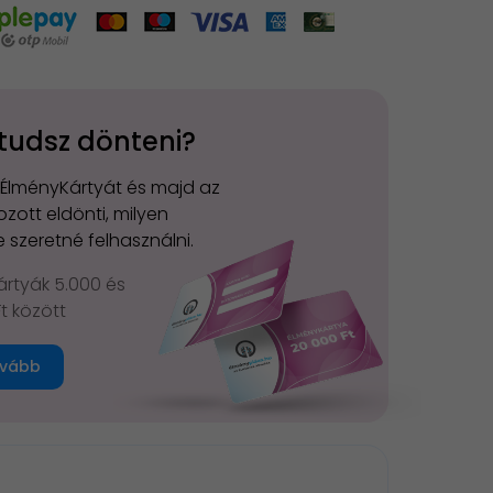
tudsz dönteni?
 ÉlményKártyát és majd az
zott eldönti, milyen
 szeretné felhasználni.
rtyák 5.000 és
Ft között
vább