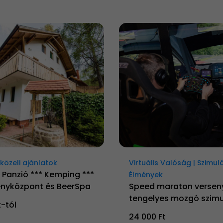
özeli ajánlatok
Virtuális Valóság | Szimul
 Panzió *** Kemping ***
Élmények
nyközpont és BeerSpa
Speed maraton versen
tengelyes mozgó szimu
t-tól
24 000 Ft