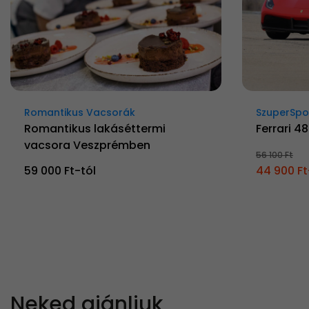
Romantikus Vacsorák
SzuperSpo
Romantikus lakáséttermi
Ferrari 4
vacsora Veszprémben
56 100 Ft
59 000 Ft-tól
44 900 Ft
Neked ajánljuk