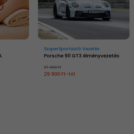
SzuperSportautó Vezetés
A
Porsche 911 GT3 élményvezetés
37 400 Ft
29 900 Ft-tól