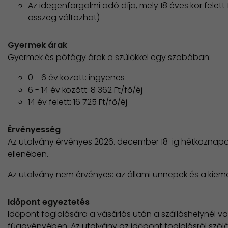
Az idegenforgalmi adó díja, mely 18 éves kor felett
összeg változhat)
Gyermek árak
Gyermek és pótágy árak a szülőkkel egy szobában:
0 - 6 év között: ingyenes
6 - 14 év között: 8 362 Ft/fő/éj
14 év felett: 16 725 Ft/fő/éj
Érvényesség
Az utalvány érvényes 2026. december 18-ig hétköznapo
ellenében.
Az utalvány nem érvényes: az állami ünnepek és a kieme
Időpont egyeztetés
Időpont foglalására a vásárlás után a szálláshelynél v
függvényében. Az utalvány az időpont foglalásról szóló