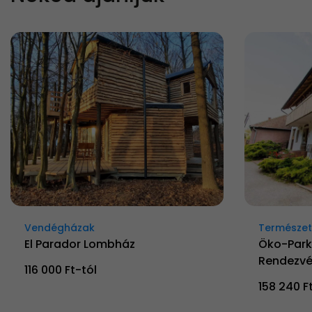
Vendégházak
Természetk
El Parador Lombház
Öko-Park
Rendezvé
116 000 Ft-tól
158 240 F