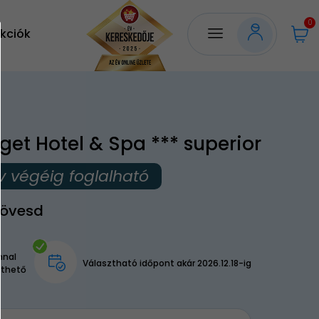
0
kciók
iget Hotel & Spa *** superior
v végéig foglalható
övesd
nnal
Választható időpont akár 2026.12.18-ig
lthető