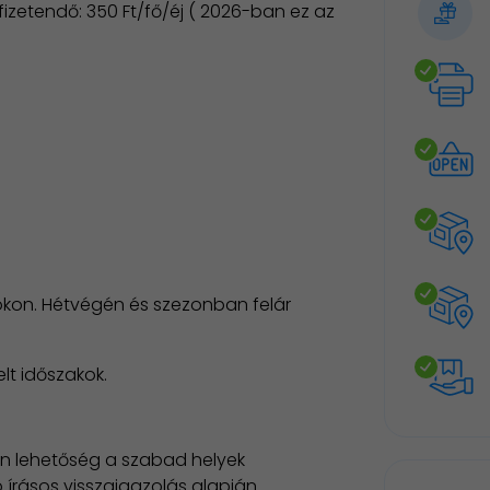
 fizetendő: 350 Ft/fő/éj ( 2026-ban ez az
kon. Hétvégén és szezonban felár
lt időszakok.
an lehetőség a szabad helyek
 írásos visszaigazolás alapján