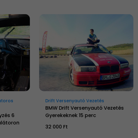
átoros
Drift Versenyautó Vezetés
BMW Drift Versenyautó Vezetés
yzés 6
Gyerekeknek 15 perc
látoron
32 000 Ft