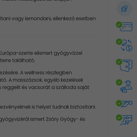
sítani vagy lemondani, ellenkező esetben
Európa-szerte elismert gyógyvízzel
erre található.
zésére. A wellness részlegben
ató. A masszázsok, egyéb kezelések
s reggelit és vacsorát a szálloda saját
zvényeknek is helyet tudnak biztosítani.
 gyógyvizéről ismert Zsóry Gyógy- és