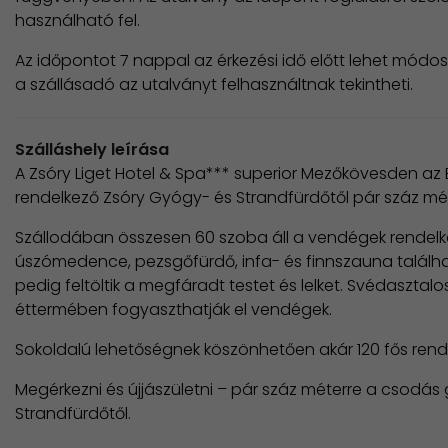
használható fel.
Az időpontot 7 nappal az érkezési idő előtt lehet módo
a szállásadó az utalványt felhasználtnak tekintheti.
Szálláshely leírása
A Zsóry Liget Hotel & Spa*** superior Mezőkövesden az 
rendelkező Zsóry Gyógy- és Strandfürdőtől pár száz mét
Szállodában összesen 60 szoba áll a vendégek rendelke
úszómedence, pezsgőfürdő, infa- és finnszauna találh
pedig feltöltik a megfáradt testet és lelket. Svédasztalo
éttermében fogyaszthatják el vendégek.
Sokoldalú lehetőségnek köszönhetően akár 120 fős rende
Megérkezni és újjászületni – pár száz méterre a csodás
Strandfürdőtől.