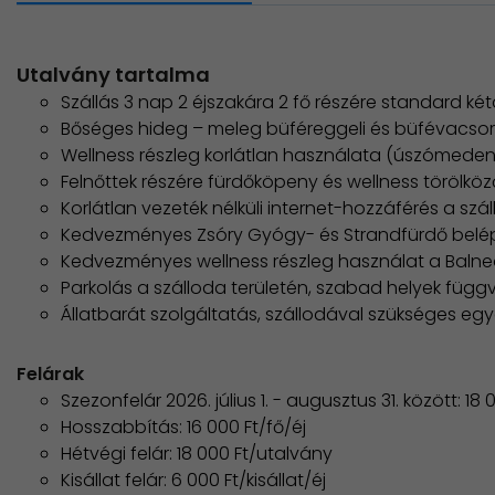
Utalvány tartalma
Szállás 3 nap 2 éjszakára 2 fő részére standard k
Bőséges hideg – meleg büféreggeli és büfévacso
Wellness részleg korlátlan használata (úszómedenc
Felnőttek részére fürdőköpeny és wellness törölkö
Korlátlan vezeték nélküli internet-hozzáférés a szá
Kedvezményes Zsóry Gyógy- és Strandfürdő belép
Kedvezményes wellness részleg használat a Balne
Parkolás a szálloda területén, szabad helyek füg
Állatbarát szolgáltatás, szállodával szükséges egy
Felárak
Szezonfelár 2026. július 1. - augusztus 31. között: 18
Hosszabbítás: 16 000 Ft/fő/éj
Hétvégi felár: 18 000 Ft/utalvány
Kisállat felár: 6 000 Ft/kisállat/éj