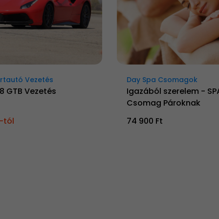
rtautó Vezetés
Day Spa Csomagok
88 GTB Vezetés
Igazából szerelem - SP
Csomag Pároknak
-tól
74 900 Ft