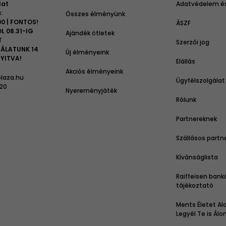
lat
Adatvédelem és
:
Összes élményünk
00 | FONTOS!
ÁSZF
L 08.31-IG
Ajándék ötletek
T
Szerzői jog
ÁLATUNK 14
Új élményeink
YITVA!
Elállás
Akciós élményeink
laza.hu
Ügyfélszolgálat
 20
Nyereményjáték
Rólunk
Partnereknek
Szállásos partn
Kívánságlista
Raiffeisen bank
tájékoztató
Ments Életet Ala
Legyél Te is Ál