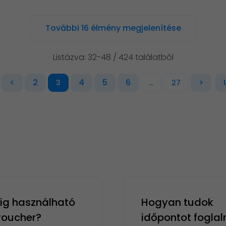
További 16 élmény megjelenítése
Listázva: 32-48 / 424 találatból
<
2
4
5
6
>
3
...
27
g használható
Hogyan tudok
 voucher?
időpontot foglal