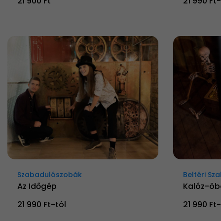
21 900 Ft
21 990 Ft-
Szabadulószobák
Beltéri S
Az Időgép
Kalóz-öb
21 990 Ft-tól
21 990 Ft-