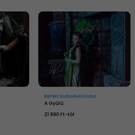
Beltéri Szabadulószoba
A Gyűrű
21 990 Ft-tól