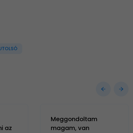
UTOLSÓ
Meggondoltam
ni az
magam, van