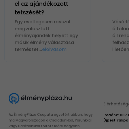
el az ajándékozott
tetszését?
Egy esetlegesen rosszul
Vásárl
megválasztott
általá
élményajándék helyett egy
áll ren
másik élmény választása
felhas
természet
...
elolvasom
illetőe
Elérhetőség
Az ÉlményPláza Csapata egyetért abban, hogy
Irodánk: 1137
ma Magyarországon a Családunkkal, Párunkkal
Újpesti rakpar
vagy Barátainkkal töltött időre nagyobb