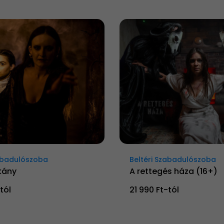
zabadulószoba
Beltéri Szabadulószoba
kány
A rettegés háza (16+)
tól
21 990 Ft-tól