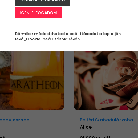
IGEN, ELFOGADOM
Bármikor módosíthatod a beállításodat a lap alján
lévő „Cookie-beállítások” révén.
zabadulószoba
Beltéri Szabadulószoba
Alice