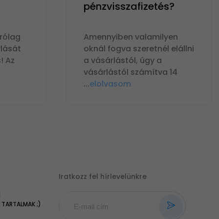
pénzvisszafizetés?
rólag
Amennyiben valamilyen
lását
oknál fogva szeretnél elállni
! Az
a vásárlástól, úgy a
vásárlástól számítva 14
...
elolvasom
Iratkozz fel hírlevelünkre
|
TARTALMAK ;)