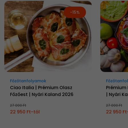
-15%
Főzőtanfolyamok
Főzőtanfo
Ciao Italia | Prémium Olasz
Prémium 
Főzőest | Nyári Kaland 2026
| Nyári K
27 000 Ft
27 000 Ft
22 950 Ft-tól
22 950 Ft