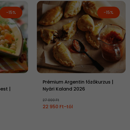
-15%
-15%
Prémium Argentin főzőkurzus |
est |
Nyári Kaland 2026
27 000 Ft
22 950 Ft-tól