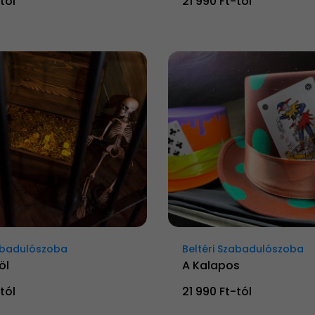
tól
21 990 Ft-tól
zabadulószoba
Beltéri Szabadulószoba
öl
A Kalapos
tól
21 990 Ft-tól