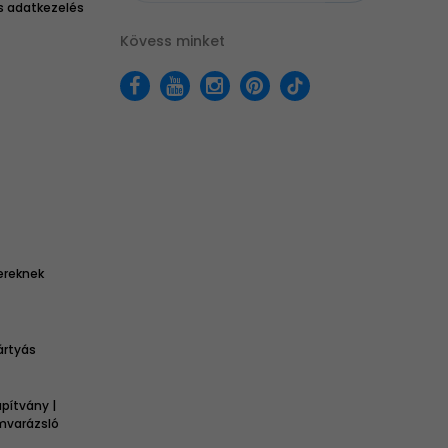
 adatkezelés
Kövess minket
ereknek
ártyás
pítvány |
omvarázsló