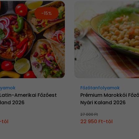
-15%
lyamok
Főzőtanfolyamok
Latin-Amerikai Főzőest
Prémium Marokkói Főző
aland 2026
Nyári Kaland 2026
27 000 Ft
-tól
22 950 Ft-tól