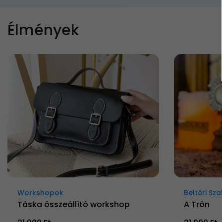
Élmények
Workshopok
Beltéri S
Táska összeállító workshop
A Trón