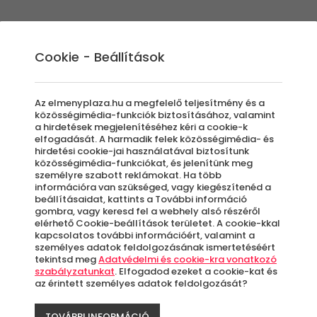
Élmények
Ajándék ötletek
Újdonságok
A
Cookie - Beállítások
Az elmenyplaza.hu a megfelelő teljesítmény és a
közösségimédia-funkciók biztosításához, valamint
a hirdetések megjelenítéséhez kéri a cookie-k
elfogadását. A harmadik felek közösségimédia- és
hirdetési cookie-jai használatával biztosítunk
közösségimédia-funkciókat, és jelenítünk meg
személyre szabott reklámokat. Ha több
információra van szükséged, vagy kiegészítenéd a
beállításaidat, kattints a További információ
gombra, vagy keresd fel a webhely alsó részéről
elérhető Cookie-beállítások területet. A cookie-kkal
kapcsolatos további információért, valamint a
személyes adatok feldolgozásának ismertetéséért
tekintsd meg
Adatvédelmi és cookie-kra vonatkozó
rtékben?
Kinek szól az
Milyen alkalomra?
szabályzatunkat
. Elfogadod ezeket a cookie-kat és
élmény?
t - 25.000 Ft
Bármilyen
az érintett személyes adatok feldolgozását?
Bárkinek
TOVÁBBI INFORMÁCIÓ