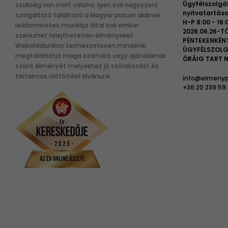
Ügyfélszolgá
szükség van mint valaha. Igen sok nagyszerű
nyitvatartása
szolgáltató található a Magyar piacon akiknek
H-P 8:00 - 16:
lelkiismeretes munkája által sok ember
2026.06.26-TÓ
szerezhet felejthetetlen élményeket.
PÉNTEKENKÉN
Weboldalunkon természetesen mindenki
ÜGYFÉLSZOLG
megtalálhatja maga számára vagy ajándéknak
ÓRÁIG TART N
szánt élményét melyekhez jó szórakozást és
tartalmas időtöltést kívánunk.
info@elmenyp
+36 20 239 59