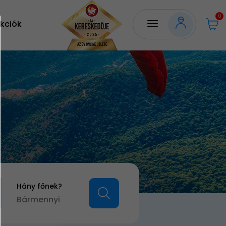
0
kciók
Hány főnek?
Bármennyi