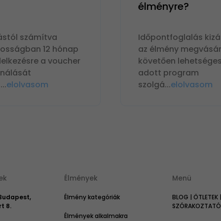
élményre?
ástól számítva
Időpontfoglalás kizá
nosságban 12 hónap
az élmény megvásár
delkezésre a voucher
követően lehetséges
ználását
adott program
n
...
elolvasom
szolgá
...
elolvasom
ek
Élmények
Menü
 Budapest,
Élmény kategóriák
BLOG | ÖTLETEK 
t 8.
SZÓRAKOZTATÓ 
Élmények alkalmakra