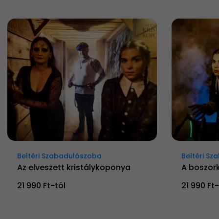
Beltéri Szabadulószoba
Beltéri S
Az elveszett kristálykoponya
A boszor
21 990 Ft-tól
21 990 Ft-