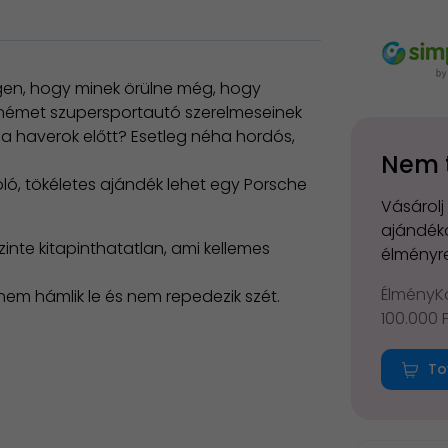
igen, hogy minek örülne még, hogy
 német szupersportautó szerelmeseinek
 a haverok előtt? Esetleg néha hordós,
Nem 
óló, tökéletes ajándék lehet egy Porsche
Vásárolj
ajándéko
zinte kitapinthatatlan, ami kellemes
élményre
ÉlményKá
em hámlik le és nem repedezik szét.
100.000 
To