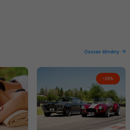
Összes élmény
-20%
Új