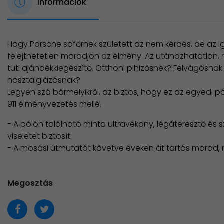
Információk
Hogy Porsche sofőrnek született az nem kérdés, de az 
felejthetetlen maradjon az élmény. Az utánozhatatlan,
tuti ajándékkiegészítő. Otthoni pihizősnek? Felvágósnak
nosztalgiázósnak?
Legyen szó bármelyikről, az biztos, hogy ez az egyedi p
911 élményvezetés mellé.
- A pólón található minta ultravékony, légáteresztő és s
viseletet biztosít.
- A mosási útmutatót követve éveken át tartós marad, n
Megosztás