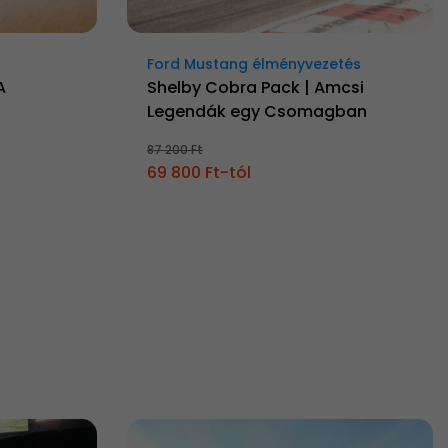
Ford Mustang élményvezetés
A
Shelby Cobra Pack | Amcsi
Legendák egy Csomagban
87 200 Ft
69 800 Ft-tól