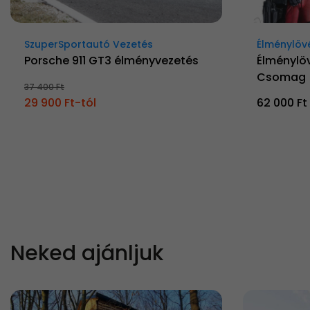
SzuperSportautó Vezetés
Élménylöv
Porsche 911 GT3 élményvezetés
Élménylö
Csomag
37 400 Ft
29 900 Ft-tól
62 000 Ft
Neked ajánljuk