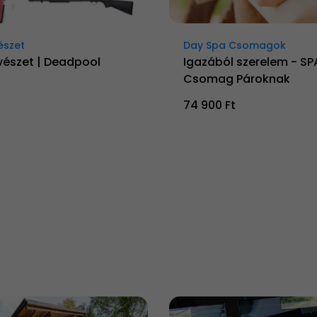
észet
Day Spa Csomagok
vészet | Deadpool
Igazából szerelem - SP
Csomag Pároknak
74 900 Ft