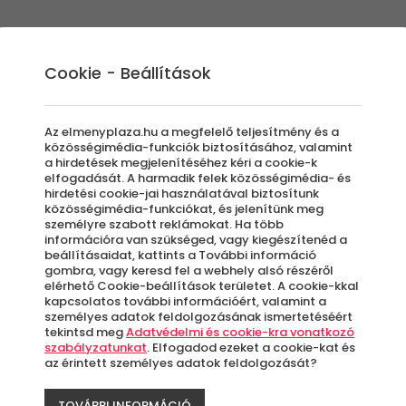
Élmények
Ajándék ötletek
Újdonságok
A
Cookie - Beállítások
Az elmenyplaza.hu a megfelelő teljesítmény és a
közösségimédia-funkciók biztosításához, valamint
a hirdetések megjelenítéséhez kéri a cookie-k
Bor
elfogadását. A harmadik felek közösségimédia- és
hirdetési cookie-jai használatával biztosítunk
közösségimédia-funkciókat, és jelenítünk meg
személyre szabott reklámokat. Ha több
Por
információra van szükséged, vagy kiegészítenéd a
beállításaidat, kattints a További információ
gombra, vagy keresd fel a webhely alsó részéről
elérhető Cookie-beállítások területet. A cookie-kkal
kapcsolatos további információért, valamint a
személyes adatok feldolgozásának ismertetéséért
5 99
tekintsd meg
Adatvédelmi és cookie-kra vonatkozó
szabályzatunkat
. Elfogadod ezeket a cookie-kat és
az érintett személyes adatok feldolgozását?
Válassz 
TOVÁBBI INFORMÁCIÓ