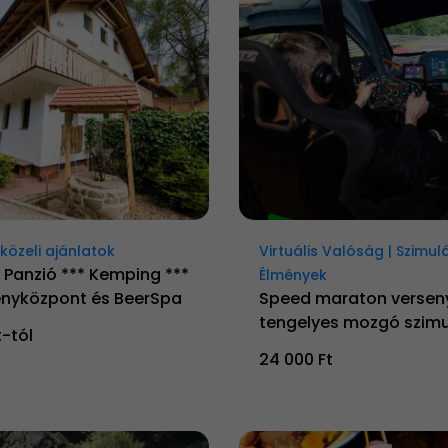
özeli ajánlatok
Virtuális Valóság | Szimul
 Panzió *** Kemping ***
Élmények
nyközpont és BeerSpa
Speed maraton versen
tengelyes mozgó szimu
t-tól
24 000 Ft