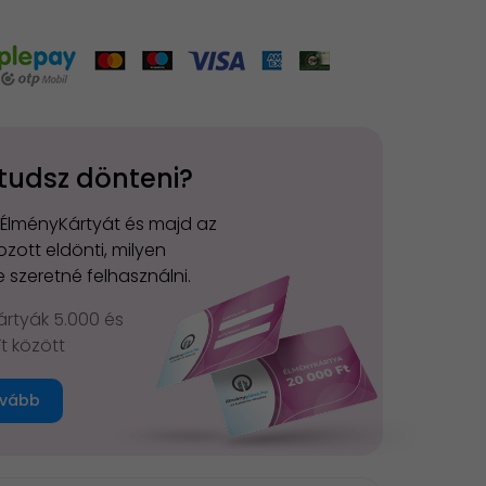
tudsz dönteni?
 ÉlményKártyát és majd az
zott eldönti, milyen
 szeretné felhasználni.
rtyák 5.000 és
Ft között
vább