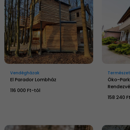
Vendégházak
Természetk
El Parador Lombház
Öko-Park
Rendezvé
116 000 Ft-tól
158 240 F