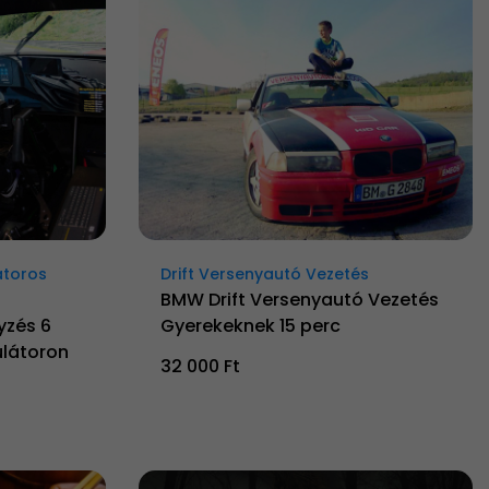
átoros
Drift Versenyautó Vezetés
BMW Drift Versenyautó Vezetés
yzés 6
Gyerekeknek 15 perc
látoron
32 000 Ft