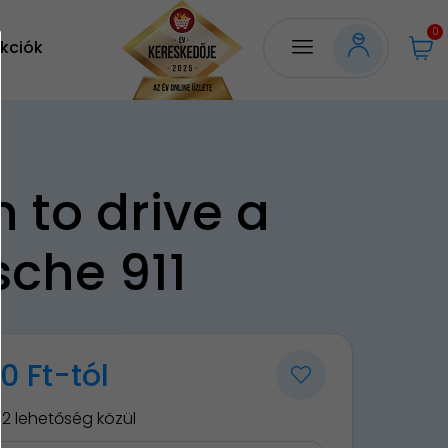
0
kciók
n to drive a
sche 911
0 Ft-tól
12 lehetőség közül