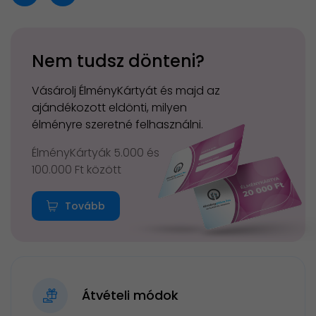
Nem tudsz dönteni?
Vásárolj ÉlményKártyát és majd az
ajándékozott eldönti, milyen
élményre szeretné felhasználni.
ÉlményKártyák 5.000 és
100.000 Ft között
Tovább
Átvételi módok