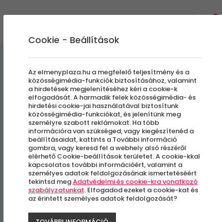
0
Cookie - Beállítások
Élményajándék kiegészítők
Az elmenyplaza.hu a megfelelő teljesítmény és a
közösségimédia-funkciók biztosításához, valamint
Bögrék/Poharak/Termoszok
a hirdetések megjelenítéséhez kéri a cookie-k
elfogadását. A harmadik felek közösségimédia- és
hirdetési cookie-jai használatával biztosítunk
Gránát formájú flaska
közösségimédia-funkciókat, és jelenítünk meg
személyre szabott reklámokat. Ha több
információra van szükséged, vagy kiegészítenéd a
beállításaidat, kattints a További információ
gombra, vagy keresd fel a webhely alsó részéről
elérhető Cookie-beállítások területet. A cookie-kkal
kapcsolatos további információért, valamint a
személyes adatok feldolgozásának ismertetéséért
tekintsd meg
Adatvédelmi és cookie-kra vonatkozó
szabályzatunkat
. Elfogadod ezeket a cookie-kat és
az érintett személyes adatok feldolgozását?
TOVÁBBI INFORMÁCIÓ