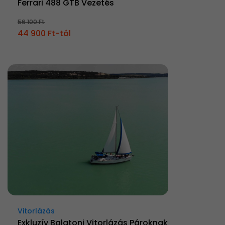
Ferrari 488 GTB Vezetés
56 100 Ft
44 900 Ft-tól
Vitorlázás
Exkluzív Balatoni Vitorlázás Pároknak