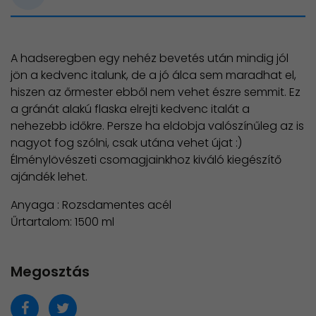
A hadseregben egy nehéz bevetés után mindig jól
jön a kedvenc italunk, de a jó álca sem maradhat el,
hiszen az őrmester ebből nem vehet észre semmit. Ez
a gránát alakú flaska elrejti kedvenc italát a
nehezebb időkre. Persze ha eldobja valószínűleg az is
nagyot fog szólni, csak utána vehet újat :)
Élménylövészeti csomagjainkhoz kiváló kiegészítő
ajándék lehet.
Anyaga : Rozsdamentes acél
​Űrtartalom: 1500 ml
Megosztás