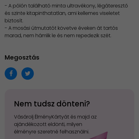
- A pólón található minta ultravékony, légáteresztő
és szinte kitapinthatatlan, ami kellemes viseletet
biztosít.
- A mosási útmutatót követve éveken át tartós
marad, nem hámlik le és nem repedezik szét.
Megosztás
Nem tudsz dönteni?
Vásárolj ÉlményKártyát és majd az
ajándékozott eldönti, milyen
élményre szeretné felhasználni.