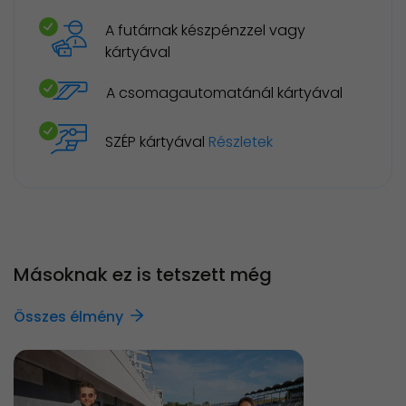
A futárnak készpénzzel vagy
kártyával
A csomagautomatánál kártyával
SZÉP kártyával
Részletek
Másoknak ez is tetszett még
Összes élmény