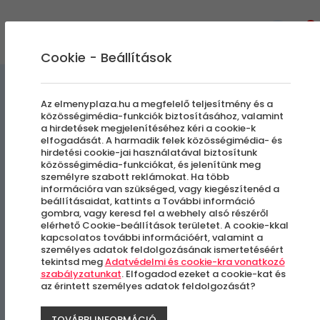
0
Cookie - Beállítások
Pólók
Élményajándék kiegészítők
Az elmenyplaza.hu a megfelelő teljesítmény és a
közösségimédia-funkciók biztosításához, valamint
a hirdetések megjelenítéséhez kéri a cookie-k
Just the real gentleman
elfogadását. A harmadik felek közösségimédia- és
hirdetési cookie-jai használatával biztosítunk
drives a Subaru Impreza
közösségimédia-funkciókat, és jelenítünk meg
személyre szabott reklámokat. Ha több
információra van szükséged, vagy kiegészítenéd a
beállításaidat, kattints a További információ
gombra, vagy keresd fel a webhely alsó részéről
elérhető Cookie-beállítások területet. A cookie-kkal
kapcsolatos további információért, valamint a
személyes adatok feldolgozásának ismertetéséért
tekintsd meg
Adatvédelmi és cookie-kra vonatkozó
szabályzatunkat
. Elfogadod ezeket a cookie-kat és
az érintett személyes adatok feldolgozását?
TOVÁBBI INFORMÁCIÓ