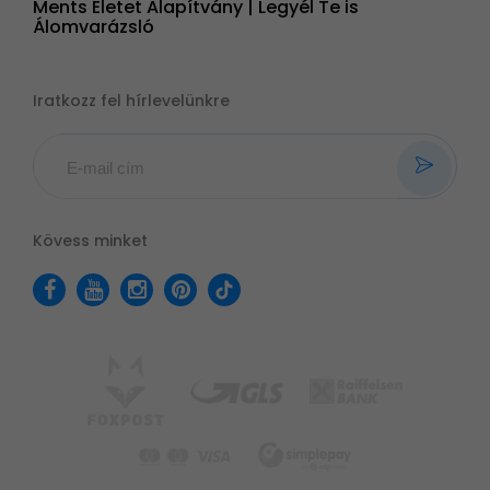
Ments Életet Alapítvány | Legyél Te is
Álomvarázsló
Iratkozz fel hírlevelünkre
Kövess minket