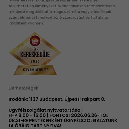
lelkiismeretes munkája által sok ember szerezhet
felejthetetlen élményeket. Weboldalunkon természetesen
mindenki megtalálhatja maga számára vagy ajándéknak
szánt élményét melyekhez jó szórakozást és tartalmas
időtöltést kívánunk.
Elérhetőségek
Irodánk: 1137 Budapest, Újpesti rakpart 8.
Ügyfélszolgálat nyitvatartása:
H-P 8:00 - 16:00 | FONTOS! 2026.06.26-TÓL
08.31-IG PÉNTEKENKÉNT ÜGYFÉLSZOLGÁLATUNK
14 ÓRÁIG TART NYITVA!