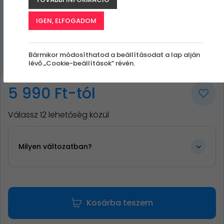
IGEN, ELFOGADOM
Bármikor módosíthatod a beállításodat a lap alján
lévő „Cookie-beállítások” révén.
5 990 Ft-tól
Válassz 12 lehetőség közül
Milyen változatban?
Kosárba teszem