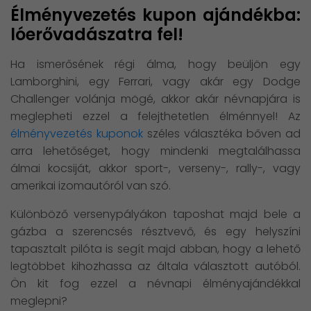
Élményvezetés kupon ajándékba:
lóerővadászatra fel!
Ha ismerősének régi álma, hogy beüljön egy
Lamborghini, egy Ferrari, vagy akár egy Dodge
Challenger volánja mögé, akkor akár névnapjára is
meglepheti ezzel a felejthetetlen élménnyel! Az
élményvezetés kuponok
széles választéka bőven ad
arra lehetőséget, hogy mindenki megtalálhassa
álmai kocsiját, akkor sport-, verseny-, rally-, vagy
amerikai izomautóról van szó.
Különböző versenypályákon taposhat majd bele a
gázba a szerencsés résztvevő, és egy helyszíni
tapasztalt pilóta is segít majd abban, hogy a lehető
legtöbbet kihozhassa az általa választott autóból.
Ön kit fog ezzel a névnapi élményajándékkal
meglepni?