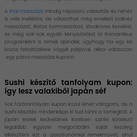
A
thai masszázs
mindig népszerű választás és nehéz
is vele mellélőni, de választhat még emellett balinéz
masszázst, illatos bormasszázst, lávaköves kezelést,
és még sok-sok egyéb kényeztetést is! Romantikus
programként is remek ajándék, úgyhogy ha egy kis
közös feltöltődésre vágyik párjával, akkor válasszon
egy páros masszázs kupont!
Sushi készítő tanfolyam kupon:
így lesz valakiből japán séf
Sok főzőtanfolyam kupon közül lehet válogatni, de a
sushi készítés mindenképp ki tud tűnni a tömegből. A
japán ételek kedvelőinek körében szinte kötelező
legalább egyszer megpróbálni saját kezűleg
elkészíteni ezt a gasztronómiai remekművet, ahol