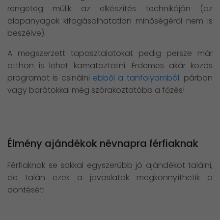
rengeteg múlik az elkészítés technikáján (az
alapanyagok kifogásolhatatlan minőségéről nem is
beszélve).
A megszerzett tapasztalatokat pedig persze már
otthon is lehet kamatoztatni. Érdemes akár közös
programot is csinálni
ebből a tanfolyamból
: párban
vagy barátokkal még szórakoztatóbb a főzés!
Élmény ajándékok névnapra férfiaknak
Férfiaknak se sokkal egyszerűbb jó ajándékot találni,
de talán ezek a javaslatok megkönnyíthetik a
döntését!