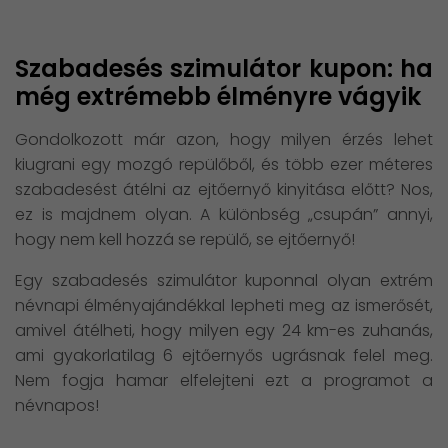
Szabadesés szimulátor kupon: ha
még extrémebb élményre vágyik
Gondolkozott már azon, hogy milyen érzés lehet
kiugrani egy mozgó repülőből, és több ezer méteres
szabadesést átélni az ejtőernyő kinyitása előtt? Nos,
ez is majdnem olyan. A különbség „csupán” annyi,
hogy nem kell hozzá se repülő, se ejtőernyő!
Egy szabadesés szimulátor kuponnal olyan extrém
névnapi élményajándékkal lepheti meg az ismerősét,
amivel átélheti, hogy milyen egy 24 km-es zuhanás,
ami gyakorlatilag 6 ejtőernyős ugrásnak felel meg.
Nem fogja hamar elfelejteni ezt a programot a
névnapos!