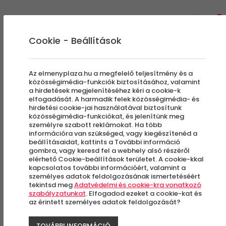
0
Cookie - Beállítások
Az elmenyplaza.hu a megfelelő teljesítmény és a
közösségimédia-funkciók biztosításához, valamint
a hirdetések megjelenítéséhez kéri a cookie-k
elfogadását. A harmadik felek közösségimédia- és
hirdetési cookie-jai használatával biztosítunk
közösségimédia-funkciókat, és jelenítünk meg
személyre szabott reklámokat. Ha több
információra van szükséged, vagy kiegészítenéd a
beállításaidat, kattints a További információ
gombra, vagy keresd fel a webhely alsó részéről
elérhető Cookie-beállítások területet. A cookie-kkal
kapcsolatos további információért, valamint a
személyes adatok feldolgozásának ismertetéséért
tekintsd meg
Adatvédelmi és cookie-kra vonatkozó
szabályzatunkat
. Elfogadod ezeket a cookie-kat és
az érintett személyes adatok feldolgozását?
2020. NOVEMBER 19.
TOVÁBBI INFORMÁCIÓ