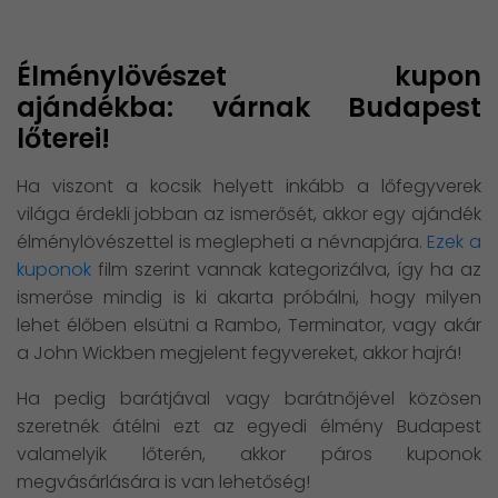
Élménylövészet kupon
ajándékba: várnak Budapest
lőterei!
Ha viszont a kocsik helyett inkább a lőfegyverek
világa érdekli jobban az ismerősét, akkor egy ajándék
élménylövészettel is meglepheti a névnapjára.
Ezek a
kuponok
film szerint vannak kategorizálva, így ha az
ismerőse mindig is ki akarta próbálni, hogy milyen
lehet élőben elsütni a Rambo, Terminator, vagy akár
a John Wickben megjelent fegyvereket, akkor hajrá!
Ha pedig barátjával vagy barátnőjével közösen
szeretnék átélni ezt az egyedi élmény Budapest
valamelyik lőterén, akkor páros kuponok
megvásárlására is van lehetőség!