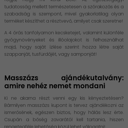
tudatosság mellett természetesen a szórakozás és a
szabadság is szempont, mivel gyakorlatilag olyan
terméket készíthet a résztvevő, amilyet csak szeretne!
A 4 órás tanfolyamon kecsketejet, valamint különféle
gyógynövényeket és illóolajokot is felhasználhat
majd, hogy saját ízlése szerint hozza létre saját
szappanját, tusfürdőjét, vagy samponját!
Masszázs ajándékutalvány:
amire nehéz nemet mondani
Ki ne akarna részt venni egy kis kényeztetésen?
Bármilyen masszázs kupont is tervez ajándékozni az
ismerősének, egészen biztos, hogy hálás lesz érte.
Csupán a bőség zavarától kell tartania, hiszen
rengetegféle lehetőség közül lehet válogatni!