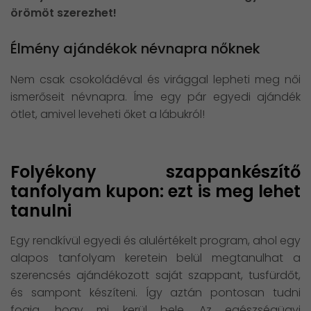
örömöt szerezhet!
Élmény ajándékok névnapra nőknek
Nem csak csokoládéval és virággal lepheti meg női
ismerőseit névnapra. Íme egy pár egyedi ajándék
ötlet, amivel leveheti őket a lábukról!
Folyékony szappankészítő
tanfolyam kupon: ezt is meg lehet
tanulni
Egy rendkívül egyedi és alulértékelt program, ahol egy
alapos tanfolyam keretein belül megtanulhat a
szerencsés ajándékozott saját szappant, tusfürdőt,
és sampont készíteni. Így aztán pontosan tudni
fogja, hogy mi kerül bele. Az egészségügyi