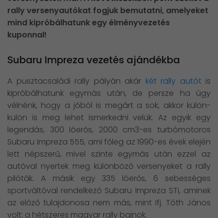
rally versenyautókat fogjuk bemutatni, amelyeket
mind kipróbálhatunk egy élményvezetés
kuponnal!
Subaru Impreza vezetés ajándékba
A pusztacsaládi rally pályán akár
két rally autót
is
kipróbálhatunk egymás után, de persze ha úgy
vélnénk, hogy a jóból is megárt a sok, akkor külön-
külön is meg lehet ismerkedni velük. Az egyik egy
legendás, 300 lóerős, 2000 cm3-es turbómotoros
Subaru Impreza 555, ami főleg az 1990-es évek elején
lett népszerű, mivel szinte egymás után ezzel az
autóval nyertek meg különböző versenyeket a rally
pilóták. A másik egy 335 lóerős, 6 sebességes
sportváltóval rendelkező Subaru Impreza STi, aminek
az előző tulajdonosa nem más, mint Ifj. Tóth János
volt: a hétszeres magyar rally bajnok.