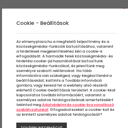
0
Cookie - Beállítások
Az elmenyplaza.hu a megfelelő teljesítmény és a
közösségimédia-funkciók biztosításához, valamint
a hirdetések megjelenítéséhez kéri a cookie-k
elfogadását. A harmadik felek közösségimédia- és
hirdetési cookie-jai használatával biztosítunk
közösségimédia-funkciókat, és jelenítünk meg
személyre szabott reklámokat. Ha több
információra van szükséged, vagy kiegészítenéd a
beállításaidat, kattints a További információ
gombra, vagy keresd fel a webhely alsó részéről
elérhető Cookie-beállítások területet. A cookie-kkal
kapcsolatos további információért, valamint a
személyes adatok feldolgozásának ismertetéséért
tekintsd meg
Adatvédelmi és cookie-kra vonatkozó
szabályzatunkat
. Elfogadod ezeket a cookie-kat és
2019. AUGUSZTUS 19.
az érintett személyes adatok feldolgozását?
TOVÁBBI INFORMÁCIÓ