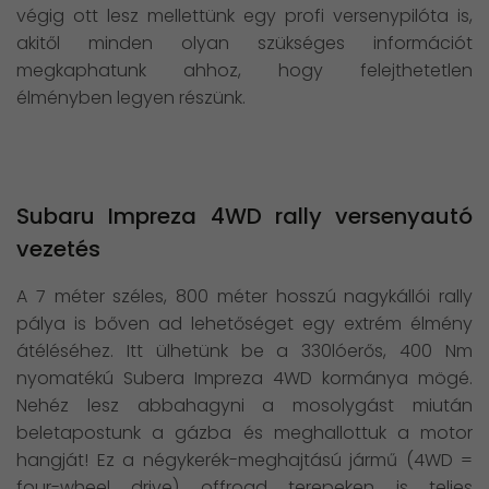
végig ott lesz mellettünk egy profi versenypilóta is,
akitől minden olyan szükséges információt
megkaphatunk ahhoz, hogy felejthetetlen
élményben legyen részünk.
Subaru Impreza 4WD rally versenyautó
vezetés
A 7 méter széles, 800 méter hosszú nagykállói rally
pálya is bőven ad lehetőséget egy extrém élmény
átéléséhez. Itt ülhetünk be a 330lóerős, 400 Nm
nyomatékú Subera Impreza 4WD kormánya mögé.
Nehéz lesz abbahagyni a mosolygást miután
beletapostunk a gázba és meghallottuk a motor
hangját! Ez a négykerék-meghajtású jármű (4WD =
four-wheel drive) offroad terepeken is teljes