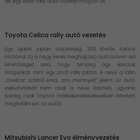
aki egy BMW rally autó volánja mögött ült.
Toyota Celica rally autó vezetés
Egy újabb japán büszkeség, 200 lóerős turbós
motorral. Ez a négy kerék meghajtású autó bőven ad
lehetőséget arra, hogy tényleg úgy érezzük
magunkat, mint egy profi rally pilóta. A neve a latin
„coelica” szóból ered, ami „mennyeit” jelent. Az autó
exkluzivitását nem csak a neve érezteti, ugyanis
sokáig csak Toyota márkakereskedésekben lehetett
megtalálni ezt az autót.
Mitsubishi Lancer Evo élményvezetés