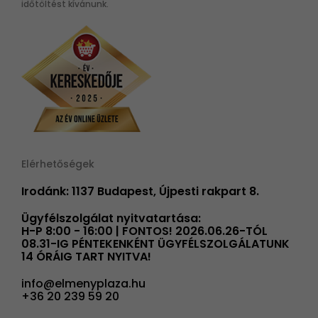
időtöltést kívánunk.
Elérhetőségek
Irodánk: 1137 Budapest, Újpesti rakpart 8.
Ügyfélszolgálat nyitvatartása:
H-P 8:00 - 16:00 | FONTOS! 2026.06.26-TÓL
08.31-IG PÉNTEKENKÉNT ÜGYFÉLSZOLGÁLATUNK
14 ÓRÁIG TART NYITVA!
info@elmenyplaza.hu
+36 20 239 59 20