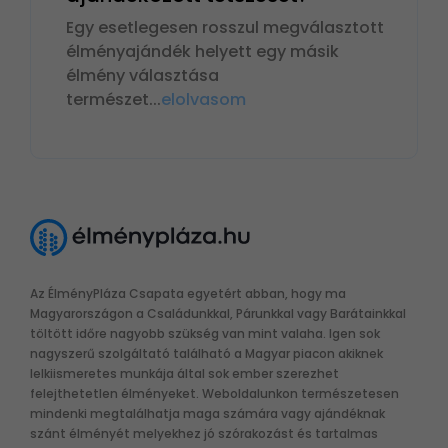
Egy esetlegesen rosszul megválasztott
élményajándék helyett egy másik
élmény választása
természet
...
elolvasom
Az ÉlményPláza Csapata egyetért abban, hogy ma
Magyarországon a Családunkkal, Párunkkal vagy Barátainkkal
töltött időre nagyobb szükség van mint valaha. Igen sok
nagyszerű szolgáltató található a Magyar piacon akiknek
lelkiismeretes munkája által sok ember szerezhet
felejthetetlen élményeket. Weboldalunkon természetesen
mindenki megtalálhatja maga számára vagy ajándéknak
szánt élményét melyekhez jó szórakozást és tartalmas