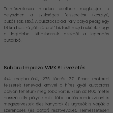
Természetesen minden esetben megkapjuk a
helyszínen a szükséges felszerelést (kesztyű,
bukósisak, stb.). A pusztacsaládi rally pálya pedig egy
1,8 km hosszú „játszóteret” biztosít majd nekünk, hogy
a legtöbbet kihozhassuk ezekből a legendás
autókból.
Subaru Impreza WRX STi vezetés
4x4 meghajtású, 275 lóerős 2.0 Boxer motorral
felszerelt fenevad, amivel a híres gyáli autocross
pályán tehetünk meg több kört is. Ezen az 1400 méter
hosszú rally pályán már több autós rendezvényt is
megszerveztek: éles kanyarok és ugratók is várják a
szerencsés (és bátor) résztvevőket. Természetesen