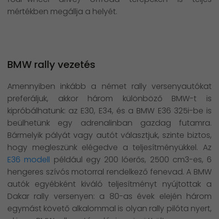
mértékben megállja a helyét.
BMW rally vezetés
Amennyiben inkább a német rally versenyautókat
preferáljuk, akkor három különböző BMW-t is
kipróbálhatunk: az E30, E34, és a BMW E36 325i-be is
beülhetünk egy adrenalinban gazdag futamra.
Bármelyik pályát vagy autót választjuk, szinte biztos,
hogy megleszünk elégedve a teljesítményükkel. Az
E36 modell
például egy 200 lóerős, 2500 cm3-es, 6
hengeres szívós motorral rendelkező fenevad. A BMW
autók egyébként kiváló teljesítményt nyújtottak a
Dakar rally versenyen: a 80-as évek elején három
egymást követő alkalommal is olyan rally pilóta nyert,