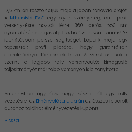
12,5 km-en tesztelhetjük majd a japán fenevad erejét.
A
Mitsubishi EVO
egy olyan szörnyeteg, amit profi
versenyzésre hoztak létre: 360 lóerős, 550 Nm
nyomatékú motorjával jobb, ha óvatosan bánunk! Az
idomításban persze segítséget kapunk majd egy
tapasztalt profi pilótától, hogy garantáltan
sikerélménnyel térhessünk haza. A Mitsubishi sokak
szerint a legjobb rally versenyautó: kimagasló
teljesítményét már több versenyen is bizonyította.
Amennyiben úgy érzi, hogy készen áll egy rally
vezetésre, az
Élménypláza oldalán
az összes felsorolt
autóhoz találhat élményvezetés kupont!
Vissza