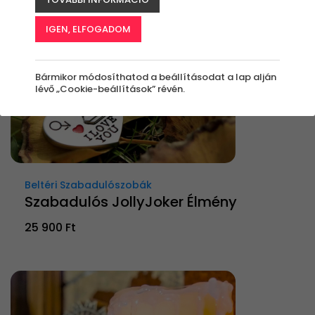
IGEN, ELFOGADOM
Bármikor módosíthatod a beállításodat a lap alján
lévő „Cookie-beállítások” révén.
Beltéri Szabadulószobák
Szabadulós JollyJoker Élmény
25 900 Ft