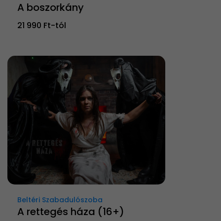
A boszorkány
21 990 Ft-tól
Beltéri Szabadulószoba
A rettegés háza (16+)