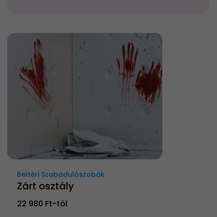
Beltéri Szabadulószobák
Zárt osztály
22 980 Ft-tól