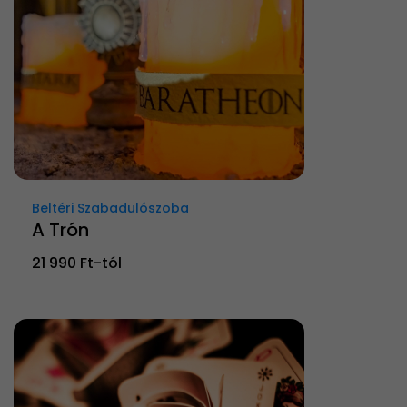
Beltéri Szabadulószoba
A Trón
21 990 Ft-tól