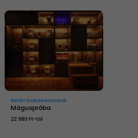
Beltéri Szabadulószobák
Máguspróba
22 980 Ft-tól