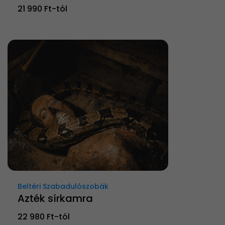
21 990 Ft-tól
Beltéri Szabadulószobák
Azték sírkamra
22 980 Ft-tól