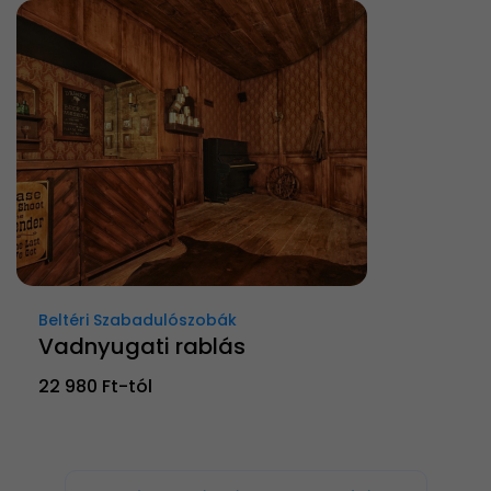
Beltéri Szabadulószobák
Vadnyugati rablás
22 980 Ft-tól