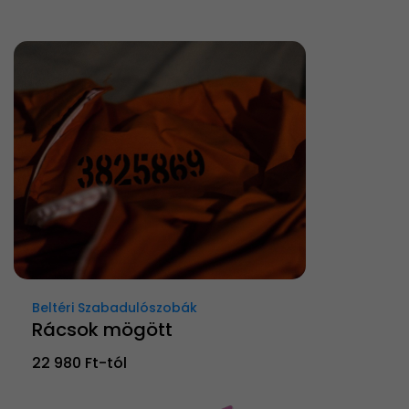
Beltéri Szabadulószobák
Rácsok mögött
22 980 Ft-tól