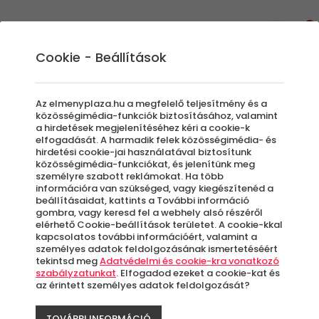
0
Cookie - Beállítások
Beltéri Szabadulószoba
Az elmenyplaza.hu a megfelelő teljesítmény és a
közösségimédia-funkciók biztosításához, valamint
a hirdetések megjelenítéséhez kéri a cookie-k
elfogadását. A harmadik felek közösségimédia- és
Szűrők beállítása
hirdetési cookie-jai használatával biztosítunk
közösségimédia-funkciókat, és jelenítünk meg
személyre szabott reklámokat. Ha több
információra van szükséged, vagy kiegészítenéd a
beállításaidat, kattints a További információ
gombra, vagy keresd fel a webhely alsó részéről
elérhető Cookie-beállítások területet. A cookie-kkal
Élmények
kapcsolatos további információért, valamint a
személyes adatok feldolgozásának ismertetéséért
tekintsd meg
Adatvédelmi és cookie-kra vonatkozó
Rendezés:
szabályzatunkat
. Elfogadod ezeket a cookie-kat és
az érintett személyes adatok feldolgozását?
TOVÁBBI INFORMÁCIÓ