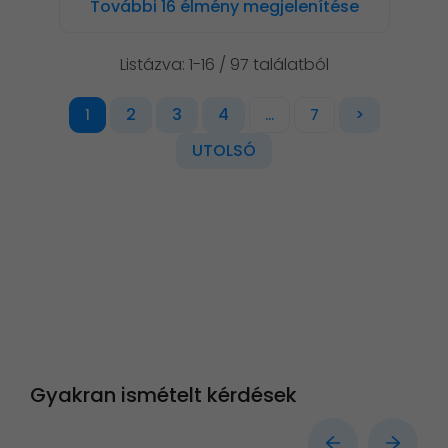
További 16 élmény megjelenítése
Listázva: 1-16 / 97 találatból
2
3
4
>
1
...
7
UTOLSÓ
Gyakran ismételt kérdések