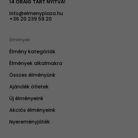
14 ÓRÁIG TART NYITVA!
info@elmenyplaza.hu
+36 20 239 59 20
Élmények
Élmény kategóriák
Élmények alkalmakra
Összes élményünk
Ajándék ötletek
Új élményeink
Akciós élményeink
Nyereményjáték