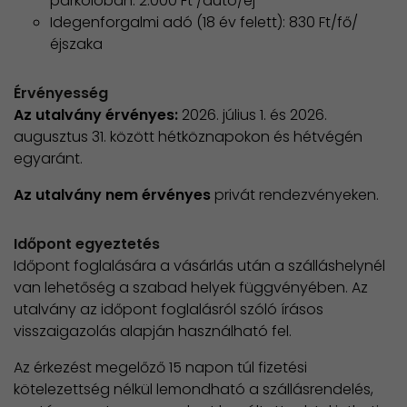
parkolóban: 2.000 Ft /autó/éj
Idegenforgalmi adó (18 év felett): 830 Ft/fő/
éjszaka
Érvényesség
Az utalvány érvényes:
​ 2026. július 1. és 2026.
augusztus 31. között hétköznapokon és hétvégén
egyaránt.
Az utalvány nem érvényes
privát rendezvényeken.
Időpont egyeztetés
Időpont foglalására a vásárlás után a szálláshelynél
van lehetőség a szabad helyek függvényében. Az
utalvány az időpont foglalásról szóló írásos
visszaigazolás alapján használható fel.
Az érkezést megelőző 15 napon túl fizetési
kötelezettség nélkül lemondható a szállásrendelés,