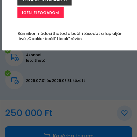
IGEN, ELFOGADOM
Bármikor módosíthatod a beállításodat a lap alján
lévő „Cookie-beállítások” révén.
Azonnal
letölthető
2026.07.01 és 2026.08.31. között
250 000 Ft
Kosárba teszem