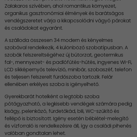
Zalakaros szívében, ahol romantikus környezet,
organikus gasztronómiai élmények és barátságos
vendégszeretet várja a kikapcsolódni vágyó párokat
és családokat egyaránt.
A szálloda összesen 34 modern és kényelmes
szobával rendelkezik, 4 különböző szobatípusban. A
szobák felszereltségéhez új bútorzat, geotermikus
fal-, mennyezet- és padlófűtés-hűtés, ingyenes Wi-Fi,
LCD síkképernyős televízió, minibár, szobaszéf, telefon
és teljesen felszerelt fürdőszoba tartozik. Felár
ellenében erkélyes szoba is igényelhető.
Gyerekbarát hotelként a legtöbb szoba
pótágyazható, a legkisebb vendégek számára pedig
kiságy, pelenkázó, fürdetőkád, bili, WC-szűkítő és
fellépő is biztosított. Igény esetén bébiétel-melegítő
és vízforraló is rendelkezésre áll, így a családi pihenés
valóban gondtalan lehet.