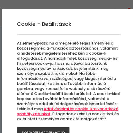
0
Cookie - Beállítások
Szállás és Wellness
Az elmenyplaza.hu a megfelelő teljesítmény és a
közösségimédia-funkciók biztosításához, valamint
a hirdetések megjelenítéséhez kéri a cookie-k
Aphrodite Hotel****
elfogadását. A harmadik felek közösségimédia- és
hirdetési cookie-jai használatával biztosítunk
közösségimédia-funkciókat, és jelenítünk meg
Nyári ajánlat
személyre szabott reklámokat. Ha több
információra van szükséged, vagy kiegészítenéd a
beállításaidat, kattints a További információ
Zalakaros
gombra, vagy keresd fel a webhely alsó részéről
elérhető Cookie-beállítások területet. A cookie-kkal
kapcsolatos további információért, valamint a
személyes adatok feldolgozásának ismertetéséért
tekintsd meg
Adatvédelmi és cookie-kra vonatkozó
szabályzatunkat
. Elfogadod ezeket a cookie-kat és
az érintett személyes adatok feldolgozását?
TOVÁBBI INFORMÁCIÓ