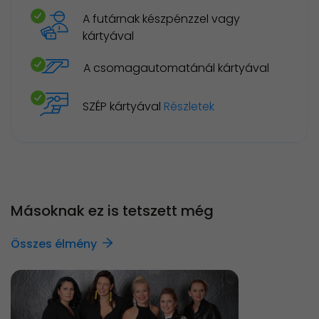
A futárnak készpénzzel vagy
kártyával
A csomagautomatánál kártyával
SZÉP kártyával
Részletek
Másoknak ez is tetszett még
Összes élmény