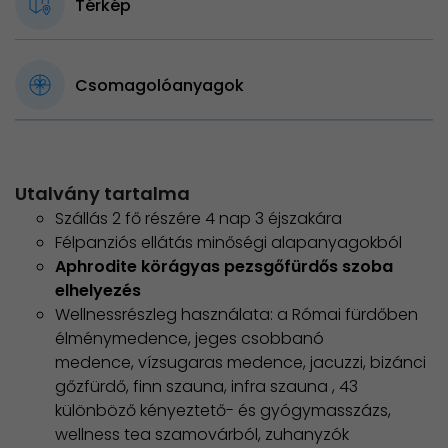
Térkép
Csomagolóanyagok
Utalvány tartalma
Szállás 2 fő részére 4 nap 3 éjszakára
Félpanziós ellátás minőségi alapanyagokból
Aphrodite körágyas pezsgőfürdős szoba
elhelyezés
Wellnessrészleg használata: a Római fürdőben
élménymedence, jeges csobbanó
medence, vízsugaras medence, jacuzzi, bizánci
gőzfürdő, finn szauna, infra szauna , 43
különböző kényeztető- és gyógymasszázs,
wellness tea szamovárból, zuhanyzók