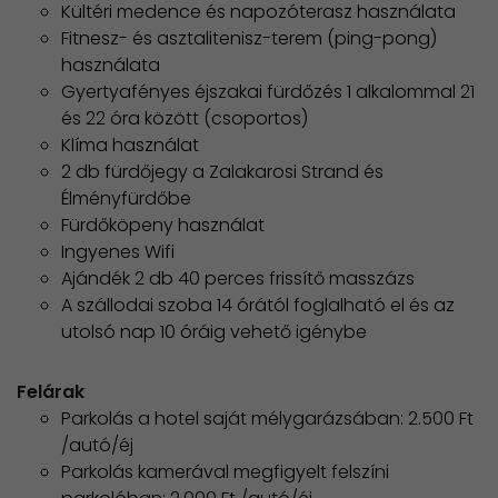
Kültéri medence és napozóterasz használata
Fitnesz- és asztalitenisz-terem (ping-pong)
használata
Gyertyafényes éjszakai fürdőzés 1 alkalommal 21
és 22 óra között (csoportos)
Klíma használat
2 db fürdőjegy a Zalakarosi Strand és
Élményfürdőbe
Fürdőköpeny használat
Ingyenes Wifi
Ajándék 2 db 40 perces frissítő masszázs
A szállodai szoba 14 órától foglalható el és az
utolsó nap 10 óráig vehető igénybe
Felárak
Parkolás a hotel saját mélygarázsában: 2.500 Ft
/autó/éj
Parkolás kamerával megfigyelt felszíni