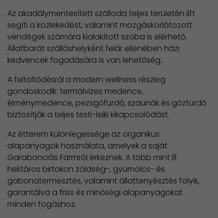
Az akadálymentesített szálloda teljes területén lift
segíti a közlekedést, valamint mozgáskorlátozott
vendégek számára kialakított szoba is elérhető.
Állatbarát szálláshelyként felár ellenében házi
kedvencek fogadására is van lehetőség.
A feltöltődésről a modern wellness részleg
gondoskodik: termálvizes medence,
élménymedence, pezsgőfürdő, szaunák és gőzfürdő
biztosítják a teljes testi-lelki kikapcsolódást.
Az étterem különlegessége az organikus
alapanyagok használata, amelyek a saját
Garabonciás Farmról érkeznek. A több mint 8
hektáros birtokon zöldség-, gyümölcs- és
gabonatermesztés, valamint állattenyésztés folyik,
garantálva a friss és minőségi alapanyagokat
minden fogáshoz.