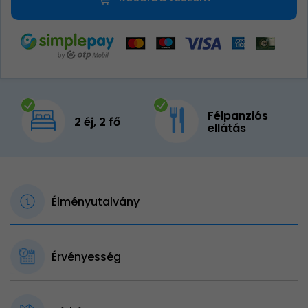
Félpanziós
2 éj, 2 fő
ellátás
Élményutalvány
Érvényesség