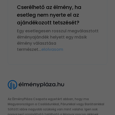
Cserélhető az élmény, ha
esetleg nem nyerte el az
ajándékozott tetszését?
Egy esetlegesen rosszul megválasztott
élményajándék helyett egy másik
élmény választása
természet
...
elolvasom
Az ÉlményPláza Csapata egyetért abban, hogy ma
Magyarországon a Családunkkal, Párunkkal vagy Barátainkkal
töltött időre nagyobb szükség van mint valaha. Igen sok
nagyszerű szolgáltató található a Magyar piacon akiknek