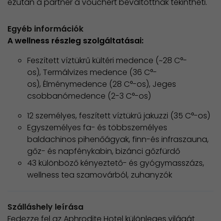
ezután a partner a vouchert beváltottnak tekintheti.
Egyéb információk
A wellness részleg szolgáltatásai:
Feszített víztükrű kültéri medence (~28 C°-
os), Termálvizes medence (36 C°-
os), Élménymedence (28 C°-os), Jeges
csobbanómedence (2-3 C°-os)
12 személyes, feszített víztükrű jakuzzi (35 C°-os)
Egyszemélyes fa- és többszemélyes
baldachinos pihenőágyak, finn-és infraszauna,
gőz- és napfénykabin, bizánci gőzfürdő
43 különböző kényeztető- és gyógymasszázs,
wellness tea szamovárból, zuhanyzók
Szálláshely leírása
Fedezze fel az Aphrodite Hotel különleges világát